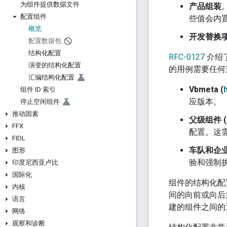
为组件提供数据文件
产品组装
配置组件
些值会内
概览
开发替换
配置数据包
结构化配置
RFC-0127
介绍
演变的结构化配置
的用例需要任何
汇编结构化配置
Vbmeta (
组件 ID 索引
应版本。
停止空闲组件
推动因素
父级组件 (
FFX
配置。这
FIDL
车队和企业
图形
验和强制
印度尼西亚卢比
国际化
组件的结构化配
内核
间的向前或向后
语言
建的组件之间的
网络
观察和诊断