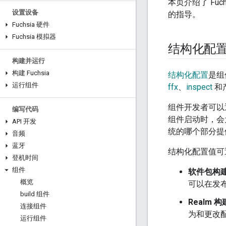
本页介绍了 F
设置设备
的指导。
Fuchsia 硬件
Fuchsia 模拟器
结构化配
构建并运行
构建 Fuchsia
结构化配置
是组
运行组件
ffx
、
inspect
和
组件开发者可以
编写代码
组件启动时，会
API 开发
统的哪个部分提
音频
蓝牙
结构化配置值可
登机时间
组件
软件包构
概览
可以在发
build 组件
Realm 
连接组件
为和更改
运行组件