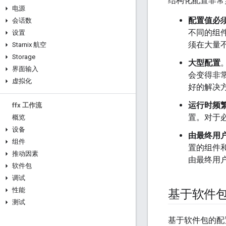
结构化配置非常
电源
配置值必
会话数
不同的组
设置
须在大量
Starnix 航空
Storage
大型配置
界面输入
会变得非
虚拟化
好的解决
运行时频
ffx 工作流
置。对于
概览
设备
由最终用
组件
置的组件
推动因素
由最终用
软件包
调试
性能
基于软件
测试
基于软件包的配