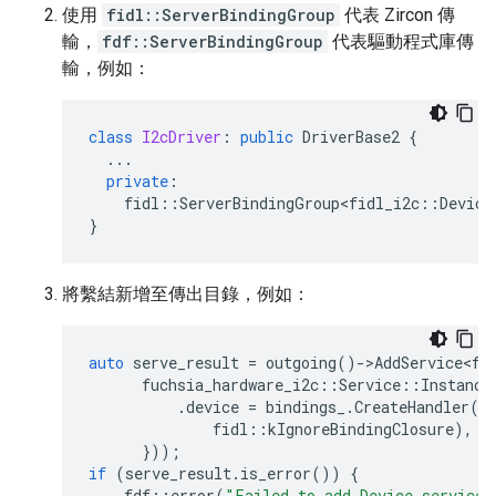
使用
fidl::ServerBindingGroup
代表 Zircon 傳
輸，
fdf::ServerBindingGroup
代表驅動程式庫傳
輸，例如：
class
I2cDriver
:
public
DriverBase2
{
...
private
:
fidl
::
ServerBindingGroup<fidl_i2c
::
Device
}
將繫結新增至傳出目錄，例如：
auto
serve_result
=
outgoing
()
-
>
AddService<fu
fuchsia_hardware_i2c
::
Service
::
Instance
.
device
=
bindings_
.
CreateHandler
(
t
fidl
::
kIgnoreBindingClosure
),
}));
if
(
serve_result
.
is_error
())
{
fdf
::
error
(
"Failed to add Device service: