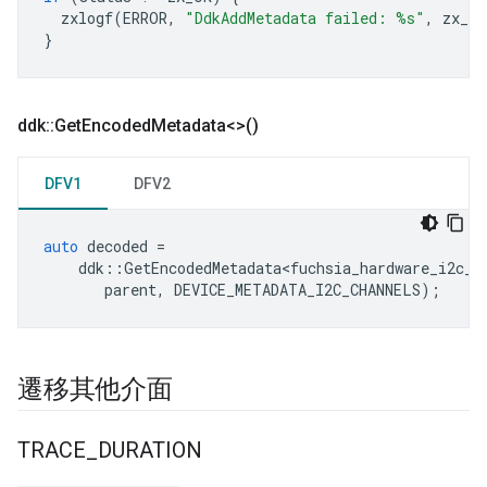
zxlogf
(
ERROR
,
"DdkAddMetadata failed: %s"
,
zx_st
}
ddk
::
Get
Encoded
Metadata<>()
DFV1
DFV2
auto
decoded
=
ddk
::
GetEncodedMetadata<fuchsia_hardware_i2c_b
parent
,
DEVICE_METADATA_I2C_CHANNELS
);
遷移其他介面
TRACE
_
DURATION