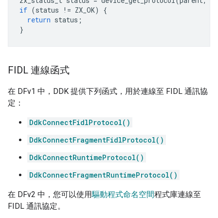
zx_status_t
status
=
device_get_protocol
(
parent
,
Z
if
(
status
!=
ZX_OK
)
{
return
status
;
}
FIDL 連線函式
在 DFv1 中，DDK 提供下列函式，用於連線至 FIDL 通訊協
定：
DdkConnectFidlProtocol()
DdkConnectFragmentFidlProtocol()
DdkConnectRuntimeProtocol()
DdkConnectFragmentRuntimeProtocol()
在 DFv2 中，您可以使用
驅動程式命名空間
程式庫連線至
FIDL 通訊協定。