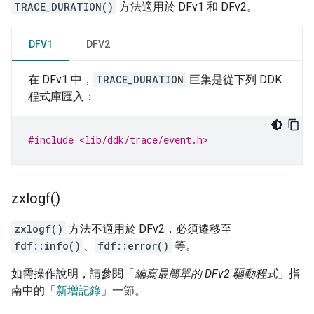
TRACE_DURATION()
方法適用於 DFv1 和 DFv2。
DFV1
DFV2
在 DFv1 中，
TRACE_DURATION
巨集是從下列 DDK
程式庫匯入：
#include <lib/ddk/trace/event.h>
zxlogf(
)
zxlogf()
方法不適用於 DFv2，必須遷移至
fdf::info()
、
fdf::error()
等。
如需操作說明，請參閱「
編寫最簡單的 DFv2 驅動程式
」指
南中的「
新增記錄
」一節。