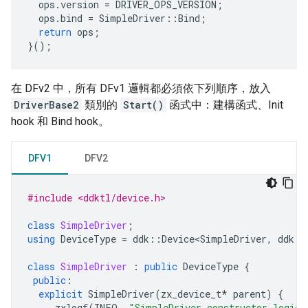
ops
.
version
=
DRIVER_OPS_VERSION
;
ops
.
bind
=
SimpleDriver
::
Bind
;
return
ops
;
}();
在 DFv2 中，所有 DFv1 邏輯都必須依下列順序，放入
DriverBase2
類別的
Start()
函式中：建構函式、Init
hook 和 Bind hook。
DFV1
DFV2
#include <ddktl/device.h>
class
SimpleDriver
;
using
DeviceType
=
ddk
::
Device<SimpleDriver
,
ddk
::
class
SimpleDriver
:
public
DeviceType
{
public
:
explicit
SimpleDriver
(
zx_device_t
*
parent
)
{
zxlogf
(
INFO
,
"SimpleDriver constructor logic"