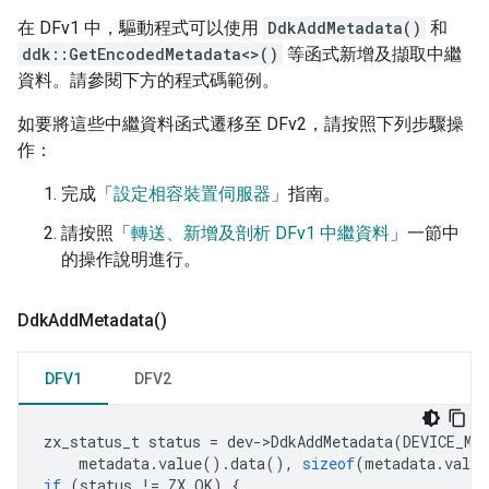
在 DFv1 中，驅動程式可以使用
DdkAddMetadata()
和
ddk::GetEncodedMetadata<>()
等函式新增及擷取中繼
資料。請參閱下方的程式碼範例。
如要將這些中繼資料函式遷移至 DFv2，請按照下列步驟操
作：
完成「
設定相容裝置伺服器
」指南。
請按照「
轉送、新增及剖析 DFv1 中繼資料
」一節中
的操作說明進行。
Ddk
Add
Metadata(
)
DFV1
DFV2
zx_status_t
status
=
dev
-
>
DdkAddMetadata
(
DEVICE_ME
metadata
.
value
().
data
(),
sizeof
(
metadata
.
value
if
(
status
!=
ZX_OK
)
{