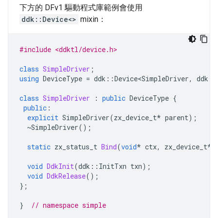
下方的 DFv1 驅動程式庫範例會使用
ddk::Device<>
mixin：
#include <ddktl/device.h>
class
SimpleDriver
;
using
DeviceType
=
ddk
::
Device<SimpleDriver
,
ddk
::
class
SimpleDriver
:
public
DeviceType
{
public
:
explicit
SimpleDriver
(
zx_device_t
*
parent
);
~
SimpleDriver
();
static
zx_status_t
Bind
(
void
*
ctx
,
zx_device_t
*
void
DdkInit
(
ddk
::
InitTxn
txn
);
void
DdkRelease
();
};
}
// namespace simple