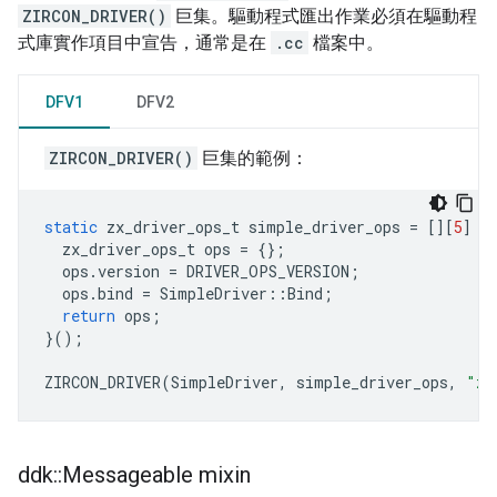
ZIRCON_DRIVER()
巨集。驅動程式匯出作業必須在驅動程
式庫實作項目中宣告，通常是在
.cc
檔案中。
DFV1
DFV2
ZIRCON_DRIVER()
巨集的範例：
static
zx_driver_ops_t
simple_driver_ops
=
[][
5
]
-
zx_driver_ops_t
ops
=
{};
ops
.
version
=
DRIVER_OPS_VERSION
;
ops
.
bind
=
SimpleDriver
::
Bind
;
return
ops
;
}();
ZIRCON_DRIVER
(
SimpleDriver
,
simple_driver_ops
,
"zi
ddk
::
Messageable mixin