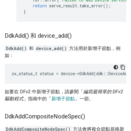
return
serve_result
.
take_error
();
}
Ddk
Add(
) 和
device_add(
)
DdkAdd()
和
device_add()
方法用於新增子節點，例
如：
zx_status_t
status
=
device
-
>
DdkAdd
(
ddk
::
DeviceAdd
如要在 DFv2 中新增子節點，請參閱「
編寫最簡單的 DFv2
驅動程式
」指南中的「
新增子節點
」一節。
Ddk
Add
Composite
Node
Spec(
)
DdkAddCompositeNodeSpec()
方法會將複合節點規格新