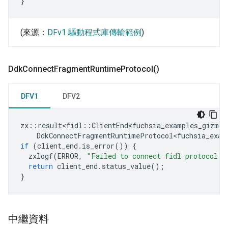
}
(來源：
DFv1 驅動程式庫傳輸範例
)
Ddk
Connect
Fragment
Runtime
Protocol(
)
DFV1
DFV2
zx
::
result<fidl
::
ClientEnd<fuchsia_examples_gizmo
:
DdkConnectFragmentRuntimeProtocol<fuchsia_exam
if
(
client_end
.
is_error
())
{
zxlogf
(
ERROR
,
"Failed to connect fidl protocol"
)
return
client_end
.
status_value
();
}
中繼資料