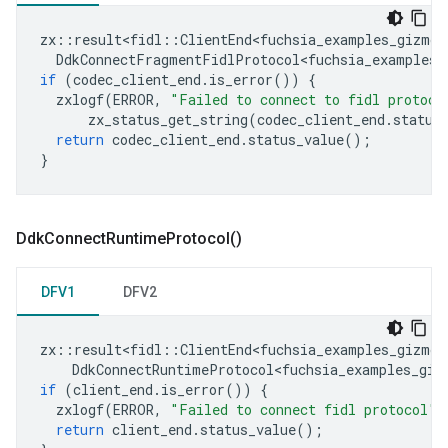
zx
::
result<fidl
::
ClientEnd<fuchsia_examples_gizmo
:
DdkConnectFragmentFidlProtocol<fuchsia_examples_
if
(
codec_client_end
.
is_error
())
{
zxlogf
(
ERROR
,
"Failed to connect to fidl protoco
zx_status_get_string
(
codec_client_end
.
status
return
codec_client_end
.
status_value
();
}
Ddk
Connect
Runtime
Protocol(
)
DFV1
DFV2
zx
::
result<fidl
::
ClientEnd<fuchsia_examples_gizmo
:
DdkConnectRuntimeProtocol<fuchsia_examples_giz
if
(
client_end
.
is_error
())
{
zxlogf
(
ERROR
,
"Failed to connect fidl protocol"
)
return
client_end
.
status_value
();