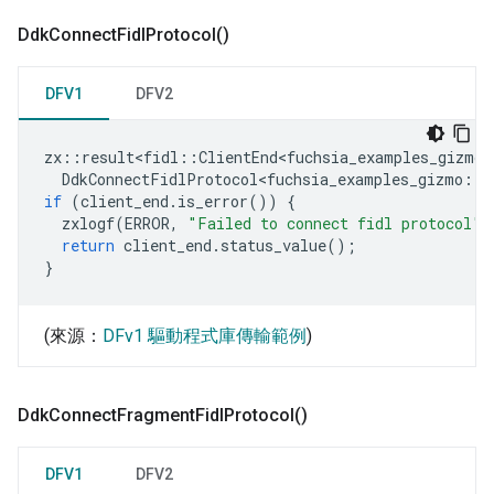
Ddk
Connect
Fidl
Protocol(
)
DFV1
DFV2
zx
::
result<fidl
::
ClientEnd<fuchsia_examples_gizmo
:
DdkConnectFidlProtocol<fuchsia_examples_gizmo
::
S
if
(
client_end
.
is_error
())
{
zxlogf
(
ERROR
,
"Failed to connect fidl protocol"
)
return
client_end
.
status_value
();
}
(來源：
DFv1 驅動程式庫傳輸範例
)
Ddk
Connect
Fragment
Fidl
Protocol(
)
DFV1
DFV2