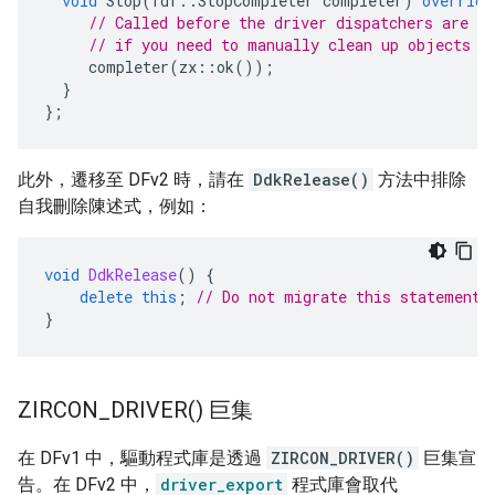
void
Stop
(
fdf
::
StopCompleter
completer
)
override
// Called before the driver dispatchers are s
// if you need to manually clean up objects a
completer
(
zx
::
ok
());
}
};
此外，遷移至 DFv2 時，請在
DdkRelease()
方法中排除
自我刪除陳述式，例如：
void
DdkRelease
()
{
delete
this
;
// Do not migrate this statement 
}
ZIRCON_DRIVER(
) 巨集
在 DFv1 中，驅動程式庫是透過
ZIRCON_DRIVER()
巨集宣
告。在 DFv2 中，
driver_export
程式庫會取代