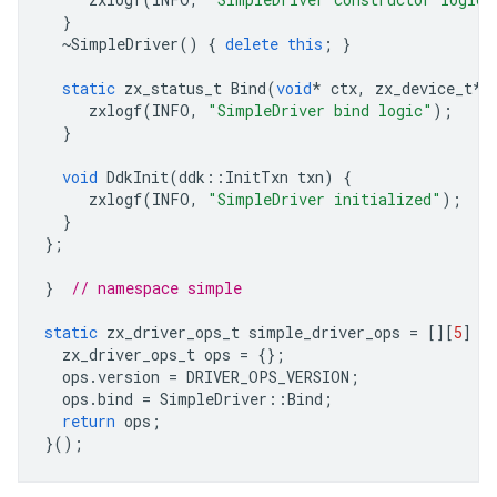
}
~
SimpleDriver
()
{
delete
this
;
}
static
zx_status_t
Bind
(
void
*
ctx
,
zx_device_t
*
zxlogf
(
INFO
,
"SimpleDriver bind logic"
);
}
void
DdkInit
(
ddk
::
InitTxn
txn
)
{
zxlogf
(
INFO
,
"SimpleDriver initialized"
);
}
};
}
// namespace simple
static
zx_driver_ops_t
simple_driver_ops
=
[][
5
]
-
zx_driver_ops_t
ops
=
{};
ops
.
version
=
DRIVER_OPS_VERSION
;
ops
.
bind
=
SimpleDriver
::
Bind
;
return
ops
;
}();