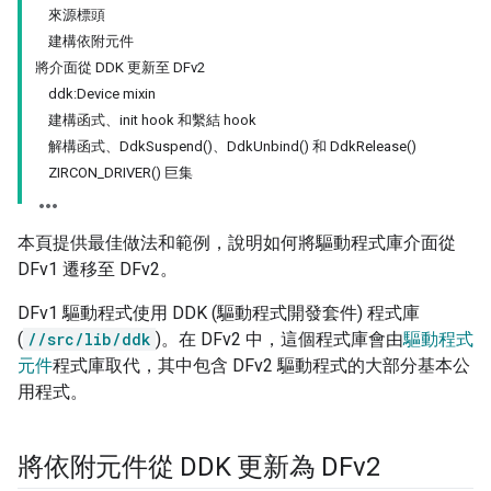
來源標頭
建構依附元件
將介面從 DDK 更新至 DFv2
ddk:Device mixin
建構函式、init hook 和繫結 hook
解構函式、DdkSuspend()、DdkUnbind() 和 DdkRelease()
ZIRCON_DRIVER() 巨集
本頁提供最佳做法和範例，說明如何將驅動程式庫介面從
DFv1 遷移至 DFv2。
DFv1 驅動程式使用 DDK (驅動程式開發套件) 程式庫
(
//src/lib/ddk
)。在 DFv2 中，這個程式庫會由
驅動程式
元件
程式庫取代，其中包含 DFv2 驅動程式的大部分基本公
用程式。
將依附元件從 DDK 更新為 DFv2