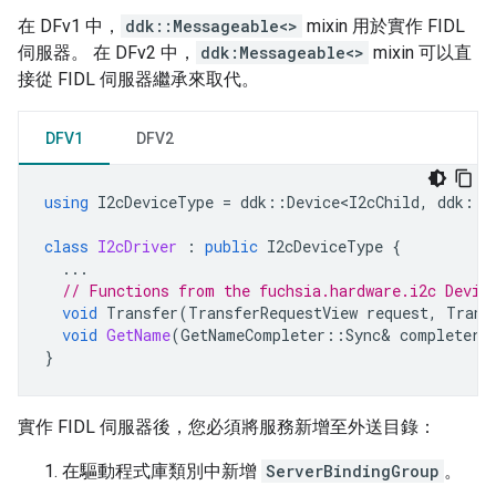
在 DFv1 中，
ddk::Messageable<>
mixin 用於實作 FIDL
伺服器。 在 DFv2 中，
ddk:Messageable<>
mixin 可以直
接從 FIDL 伺服器繼承來取代。
DFV1
DFV2
using
I2cDeviceType
=
ddk
::
Device<I2cChild
,
ddk
::
M
class
I2cDriver
:
public
I2cDeviceType
{
...
// Functions from the fuchsia.hardware.i2c Devic
void
Transfer
(
TransferRequestView
request
,
Trans
void
GetName
(
GetNameCompleter
::
Sync
&
completer
)
}
實作 FIDL 伺服器後，您必須將服務新增至外送目錄：
在驅動程式庫類別中新增
ServerBindingGroup
。