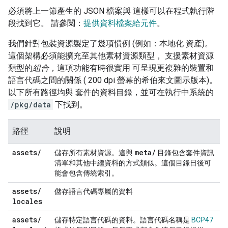
必須將上一節產生的 JSON 檔案與 這樣可以在程式執行階
段找到它。 請參閱：
提供資料檔案給元件
。
我們針對包裝資源製定了幾項慣例 (例如：本地化 資產)。
這個架構必須能擴充至其他素材資源類型， 支援素材資源
類型的
組合
，這項功能有時很實用 可呈現更複雜的裝置和
語言代碼之間的關係 ( 200 dpi 螢幕的希伯來文圖示版本)。
以下所有路徑均與 套件的資料目錄，並可在執行中系統的
/pkg/data
下找到。
路徑
說明
assets
/
meta
/
儲存所有素材資源。這與
目錄包含套件資訊
清單和其他中繼資料的方式類似。這個目錄日後可
能會包含傳統索引。
assets
/
儲存語言代碼專屬的資料
locales
assets
/
儲存特定語言代碼的資料。語言代碼名稱是
BCP47