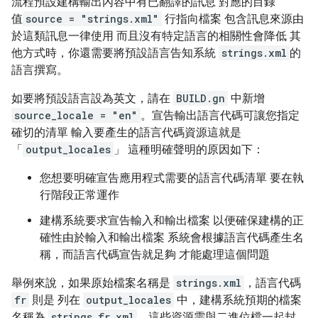
流程預設建構輸出內容中有已翻譯的訊息 對應的目錄
值
source = "strings.xml"
行指向檔案 包含訊息來源由
於這類訊息一律使用 而且沒有特定語言的相關性會降低 其
他方式時，你還需要將預設語言告知系統
strings.xml
的
語言撰寫。
如要將預設語言設為英文，請在
BUILD.gn
中新增
source_locale = "en"
。宣告輸出語言代碼可讓您指定
確切的清單 輸入要產生的語言代碼資源這就是
「
output_locales
」 這種明確聲明的原因如下：
您想要明確宣告應用程式需要的語言代碼清單 要在執
行階段正常運作
建構系統要求宣告輸入和輸出檔案 以便確保建構的正
確性由於輸入和輸出檔案 系統會根據語言代碼產生名
稱，而語言代碼宣告就足夠 才能處理這個問題
舉例來說，如果原始檔案名稱是
strings.xml
，語言代碼
fr
則是 列在
output_locales
中，建構系統預期的檔案
名稱為
strings_fr.xml
。這些資源需與二進位檔一起封