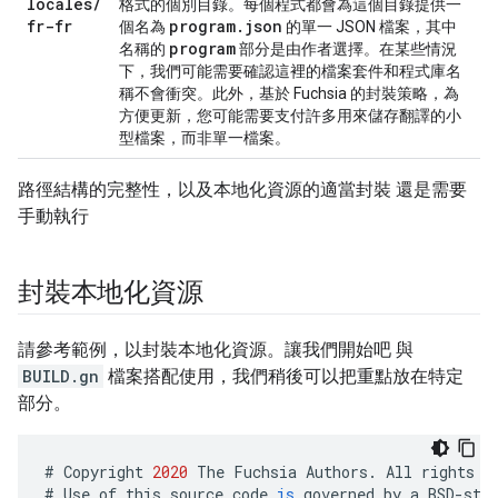
locales
/
格式的個別目錄。每個程式都會為這個目錄提供一
fr-fr
program
.
json
個名為
的單一 JSON 檔案，其中
program
名稱的
部分是由作者選擇。在某些情況
下，我們可能需要確認這裡的檔案套件和程式庫名
稱不會衝突。此外，基於 Fuchsia 的封裝策略，為
方便更新，您可能需要支付許多用來儲存翻譯的小
型檔案，而非單一檔案。
路徑結構的完整性，以及本地化資源的適當封裝 還是需要
手動執行
封裝本地化資源
請參考範例，以封裝本地化資源。讓我們開始吧 與
BUILD.gn
檔案搭配使用，我們稍後可以把重點放在特定
部分。
#
Copyright
2020
The
Fuchsia
Authors
.
All
rights
r
#
Use
of
this
source
code
is
governed
by
a
BSD
-
sty