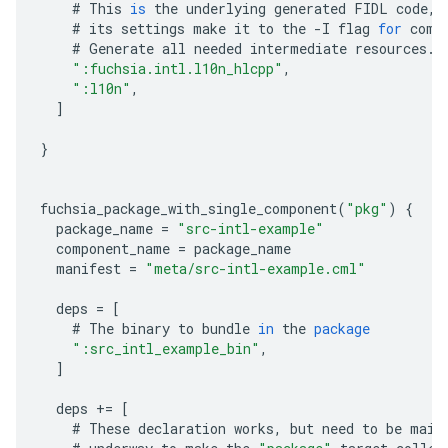
#
This
is
the
underlying
generated
FIDL
code
,
#
its
settings
make
it
to
the
-
I
flag
for
comp
#
Generate
all
needed
intermediate
resources
.
":fuchsia.intl.l10n_hlcpp"
,
":l10n"
,
]
}
fuchsia_package_with_single_component
(
"pkg"
)
{
package_name
=
"src-intl-example"
component_name
=
package_name
manifest
=
"meta/src-intl-example.cml"
deps
=
[
#
The
binary
to
bundle
in
the
package
":src_intl_example_bin"
,
]
deps
+=
[
#
These
declaration
works
,
but
need
to
be
main