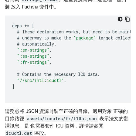
裝 放入 Fuchsia 套件中。
deps
+=
[
#
These
declaration
works
,
but
need
to
be
mainta
#
underway
to
make
the
"package"
target
collect
#
automatically
.
":en-strings"
,
":es-strings"
,
":fr-strings"
,
#
Contains
the
necessary
ICU
data
.
"//src/intl:icudtl"
,
]
請務必將 JSON 資源封裝至正確的目錄。適用對象 正確的
目錄路徑
assets/locales/fr/l10n.json
表示法文的翻
譯訊息。是 也需要套件 ICU 資料，詳情請參閱
icudtl.dat
區段。