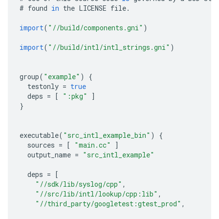
#
found
in
the
LICENSE
file
.
import
(
"//build/components.gni"
)
import
(
"//build/intl/intl_strings.gni"
)
group
(
"example"
)
{
testonly
=
true
deps
=
[
":pkg"
]
}
executable
(
"src_intl_example_bin"
)
{
sources
=
[
"main.cc"
]
output_name
=
"src_intl_example"
deps
=
[
"//sdk/lib/syslog/cpp"
,
"//src/lib/intl/lookup/cpp:lib"
,
"//third_party/googletest:gtest_prod"
,