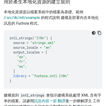
用於產生本地化資源的建立規則
本地化資源是以檔案系統中的檔案為基礎。範例
//src/lib/intl/example
的程式說明 建構及部署內含本地化
訊息的 Fuchsia 程式。
intl_strings
(
"l10n"
)
{
source
=
"strings.xml"
source_locale
=
"en"
output_locales
=
[
"en"
,
"fr"
,
"es"
,
]
library
=
"fuchsia.intl.l10n"
}
建構規則
intl_strings
會指示建構系統處理 XML 含有字
串的檔案。請參閱
訊息內容一節 翻譯
進一步瞭解譯文 工作