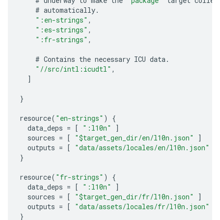
#
underway
to
make
the
"package"
target
collec
#
automatically
.
":en-strings"
,
":es-strings"
,
":fr-strings"
,
#
Contains
the
necessary
ICU
data
.
"//src/intl:icudtl"
,
]
}
resource
(
"en-strings"
)
{
data_deps
=
[
":l10n"
]
sources
=
[
"$target_gen_dir/en/l10n.json"
]
outputs
=
[
"data/assets/locales/en/l10n.json"
]
}
resource
(
"fr-strings"
)
{
data_deps
=
[
":l10n"
]
sources
=
[
"$target_gen_dir/fr/l10n.json"
]
outputs
=
[
"data/assets/locales/fr/l10n.json"
]
}