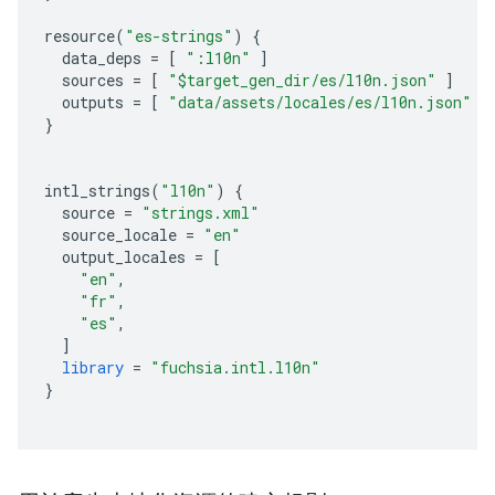
resource
(
"es-strings"
)
{
data_deps
=
[
":l10n"
]
sources
=
[
"$target_gen_dir/es/l10n.json"
]
outputs
=
[
"data/assets/locales/es/l10n.json"
]
}
intl_strings
(
"l10n"
)
{
source
=
"strings.xml"
source_locale
=
"en"
output_locales
=
[
"en"
,
"fr"
,
"es"
,
]
library
=
"fuchsia.intl.l10n"
}