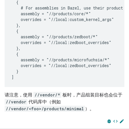
  {

    # For assemblies in Bazel, use their product la
    assembly = "//products/core/*"

    overrides = "//local:custom_kernel_args"

  },

  {

    assembly = "//products/zedboot/*"

    overrides = "//local:zedboot_overrides"

  },

  {

    assembly = "//products/microfuchsia/*"

    overrides = "//local:zedboot_overrides"

  }

请注意，使用
//vendor/*
板时，产品组装目标也会位于
//vendor
代码库中（例如
//vendor/<foo>/products/minimal
）。
bug_report
code
edit