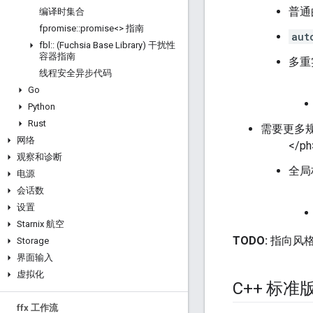
普通
编译时集合
fpromise
::
promise<> 指南
aut
fbl
::
(Fuchsia Base Library) 干扰性
容器指南
多重实现
线程安全异步代码
Go
Python
Rust
需要更多规定 T
网络
</ph
观察和诊断
全局构造
电源
会话数
设置
Starnix 航空
TODO:
指向风
Storage
界面输入
虚拟化
C++ 标准
ffx 工作流