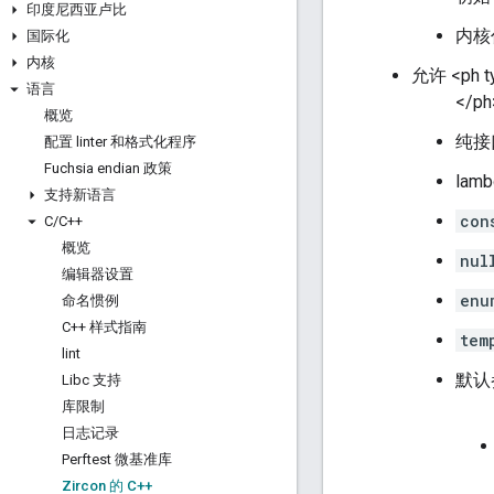
印度尼西亚卢比
内核
国际化
内核
允许 <ph ty
语言
</ph
概览
纯接
配置 linter 和格式化程序
Fuchsia endian 政策
lamb
支持新语言
con
C
/
C++
概览
nul
编辑器设置
enu
命名惯例
C++ 样式指南
tem
lint
默认参数
Libc 支持
库限制
日志记录
Perftest 微基准库
Zircon 的 C++