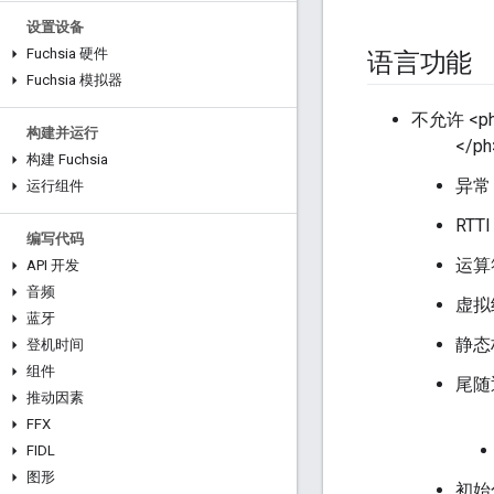
设置设备
Fuchsia 硬件
语言功能
Fuchsia 模拟器
不允许 <ph t
构建并运行
</ph
构建 Fuchsia
异常
运行组件
RTT
编写代码
运算
API 开发
音频
虚拟
蓝牙
静态
登机时间
组件
尾随返
推动因素
FFX
FIDL
图形
初始