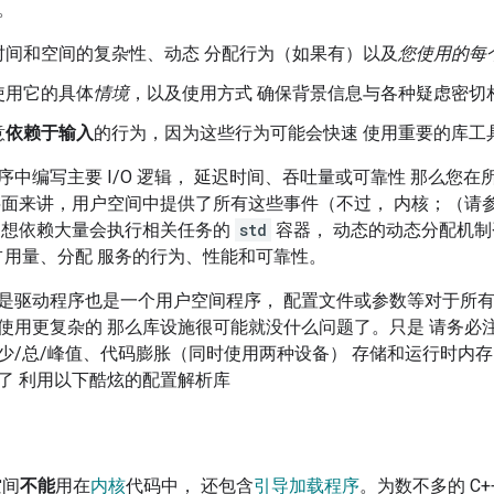
。
时间和空间的复杂性、动态 分配行为（如果有）以及
您使用的每个 
使用它的具体
情境
，以及使用方式 确保背景信息与各种疑虑密切
意
依赖于输入
的行为，因为这些行为可能会快速 使用重要的库工
序中编写主要 I/O 逻辑， 延迟时间、吞吐量或可靠性 那么您
层面来讲，用户空间中提供了所有这些事件（不过， 内核；（请
不想依赖大量会执行相关任务的
std
容器， 动态的动态分配机制
占用量、分配 服务的行为、性能和可靠性。
是驱动程序也是一个用户空间程序， 配置文件或参数等对于所有
使用更复杂的 那么库设施很可能就没什么问题了。只是 请务必
少/总/峰值、代码膨胀（同时使用两种设备） 存储和运行时内
了 利用以下酷炫的配置解析库
空间
不能
用在
内核
代码中， 还包含
引导加载程序
。为数不多的 C+