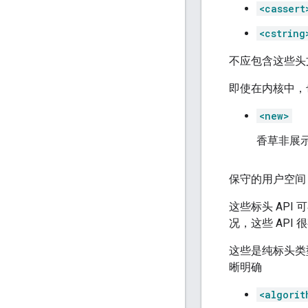
<cassert
<cstring
不应包含这些头文件
即使在内核中，也
<new>
香草非展
保守的用户空间
这些标头 AP
况，这些 API
这些是纯标头类
晰明确
<algorit