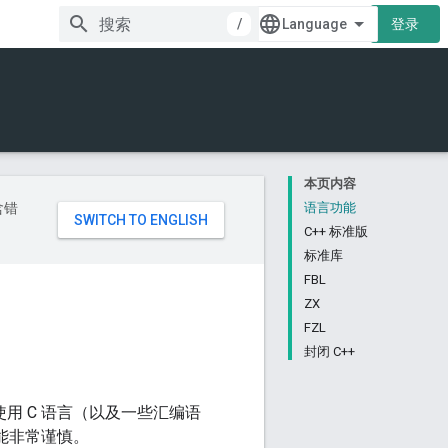
/
登录
本页内容
含错
语言功能
C++ 标准版
标准库
FBL
ZX
FZL
封闭 C++
合使用 C 语言（以及一些汇编语
功能非常谨慎。