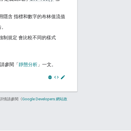
碼經常使用隱含 指標和數字的布林值流值
告。
選擇不強制規定 會比較不同的樣式
情請參閱「
靜態分析
」一文。
bug_report
code
edit
詳情請參閱《
Google Developers 網站政