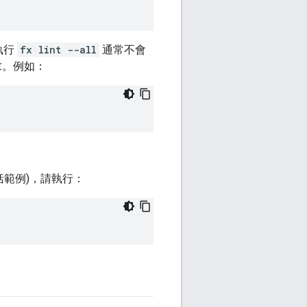
執行
fx lint --all
通常不會
求。例如：
。
括範例)，請執行：