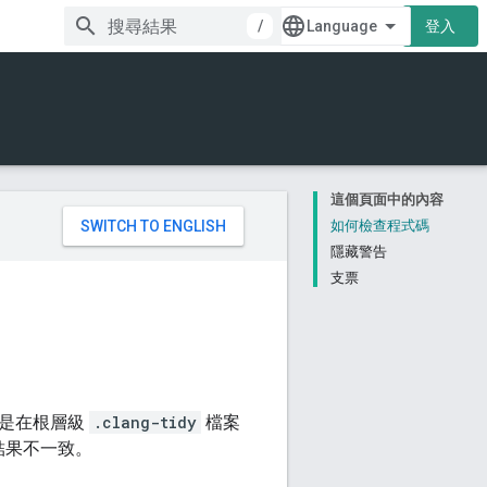
/
登入
這個頁面中的內容
。
如何檢查程式碼
隱藏警告
支票
r 是在根層級
.clang-tidy
檔案
結果不一致。