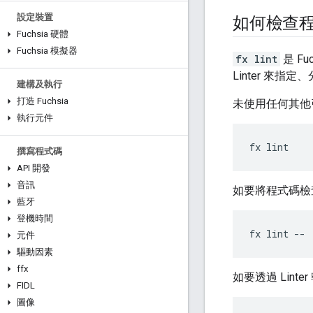
設定裝置
如何檢查
Fuchsia 硬體
Fuchsia 模擬器
fx lint
是 F
Linter 來指
建構及執行
打造 Fuchsia
未使用任何其他
執行元件
fx
lint
撰寫程式碼
API 開發
音訊
如要將程式碼檢查
藍牙
登機時間
fx
lint
--
元件
驅動因素
ffx
如要透過 Lint
FIDL
圖像