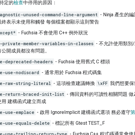
特定的
檢查
中停用的原因：
agnostic-unused-command-line-argument
- Ninja 產
最終表示未使用和觸發 每個檔案都顯示這則警告
xcept*
- Fuchsia 不會使用 C++ 例外狀況
-private-member-variables-in-classes
- 不允許使用類別
有公開成員都沒有問題。
e-deprecated-headers
- Fuchsia 使用舊式 C 標頭
e-use-nodiscard
- 通常用於 Fuchsia 程式碼集
e-raw-string-literal
- 這項檢查建議轉換
\xFF
我們想要保
e-return-braced-init-list
- 傳回資料的可讀性相關問題 
使用 建構函式建立而成
e-use-emplace
- 啟用 IgnoreImplicit 建構函式選項 務必遵守
第
e-use-equals-delete
- 標記所有 Gtest TEST_F
e-use-trailing-return-type
- Fuchsia C++ 程式碼通常