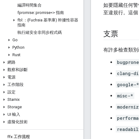
如要隱藏任何警
編譯時間集合
至違規行。這個
fpromise
::
promise<> 指南
fbl:：(Fuchsia 基準庫) 幹擾性容器
指南
支票
執行緒安全非同步程式碼
Go
Python
有許多檢查類別
Rust
bugpron
網路
觀察和診斷
clang-di
電源
google-*
工作階段
設定
misc-*
Starnix
moderniz
Storage
UI 輸入
performa
虛擬化技術
readabil
ffx 工作流程