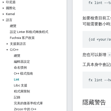
印尼盾
fx
lint
--
t
國際化
Kernel
如要檢查目前工
語言
可能需要數小時
總覽
設定 Linter 和格式轉換程式
Fuchsia 客戶政策
(
cd
<
your
/
s
支援新語言
C
/
C++
您也可以新增
-
總覽
編輯器設定
工具本身中會記
命名慣例
C++ 樣式指南
Lint
fx
lint
--
h
Libc 支援
程式庫限制
記錄
隱藏警告
完美的微基準程式庫
Zircon 中的 C++