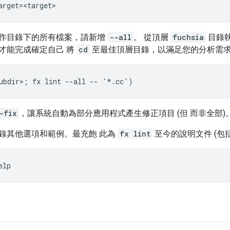
arget
=
<
target
作目錄下的所有檔案，請新增
--all
。 從頂層
fuchsia
目錄
才能完成確定自己 將
cd
至最佳頂層目錄，以滿足您的分析需
ubdir
>
;
fx
lint
--
all
--
'
*
.
cc
'
)
-fix
，讓系統自動為部分應用程式產生修正項目 (但 而非全部)
錄其他選項和範例。最充飽 此為
fx lint
至今的說明文件 (包
elp