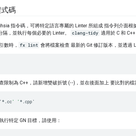
程式碼
uchsia 指令碼，可將特定語言專屬的 Linter 所組成 指令列介
定、分隔，並執行每個必要的 Linter。
clang-tidy
適用於 C 和 C+
引數時，
fx lint
會將檔案檢查 最新的 Git 修訂版本，並透過 Li
限制為 C++，請新增雙破折號 (--)，並在後面加上 要比對的
'
*
.
cc
' '
*
.
cpp
'
er 執行特定 GN 目標，請使用：