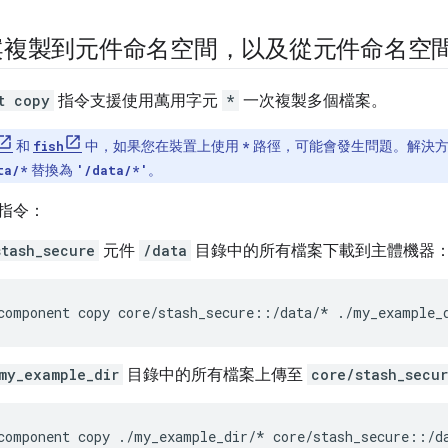
案複製到元件命名空間，以及從元件命名空
t copy
指令支援使用萬用字元
*
一次複製多個檔案。
和
fish
中，如果您在裝置上使用
*
路徑，可能會發生問題。解決
ta/*
替換為
'/data/*'
。
指令：
stash_secure
元件
/data
目錄中的所有檔案下載到主體機器
my_example_dir
目錄中的所有檔案上傳至
core/stash_secu