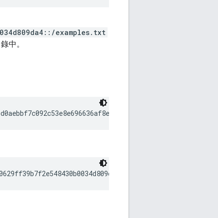
034d809da4::/examples.txt
錄中。