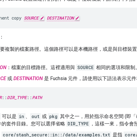
nent
copy
SOURCE
DESTINATION
：
要複製的檔案路徑。這個路徑可以是本機路徑，或是與目標裝置上的 
。
ION
：檔案的目標路徑。這裡適用與
SOURCE
相同的選項和限制
RCE
或
DESTINATION
是 Fuchsia 元件，請使用以下語法表示元
R
::
DIR_TYPE
::
PATH
可以是
in
、
out
或
pkg
其中之一，用於指示命名空間 (即「in
件的套件目錄。您可以選擇省略
DIR_TYPE
，這樣一來，指令會
，
core/stash_secure::in::/data/examples.txt
是指
core