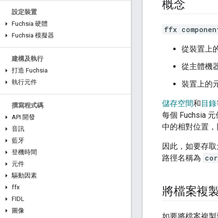
概念
設定裝置
Fuchsia 硬體
ffx componen
Fuchsia 模擬器
從裝置上
建構及執行
從主體機
打造 Fuchsia
執行元件
裝置上的
儲存空間
和
目錄
撰寫程式碼
每個 Fuchsi
API 開發
中的相對位置，
音訊
藍牙
因此，如要存取
登機時間
路徑名稱為
cor
元件
驅動因素
ffx
將檔案複
FIDL
圖像
如要將檔案複製到