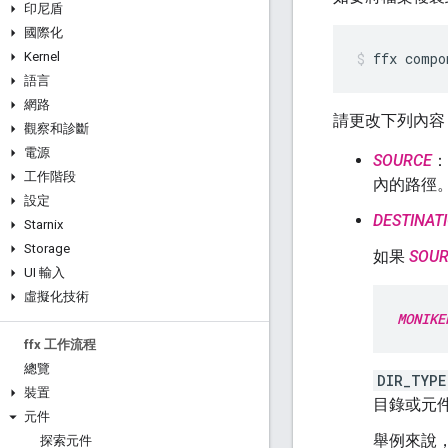
印尼盾
國際化
Kernel
ffx
compo
語言
網路
請更改下列內容
觀察和診斷
電源
SOURCE
：
工作階段
內的路徑
設定
DESTINAT
Starnix
Storage
如果
SOU
UI 輸入
虛擬化技術
MONIKE
ffx 工作流程
總覽
DIR_TYPE
裝置
目錄或元
元件
舉例來說
探索元件