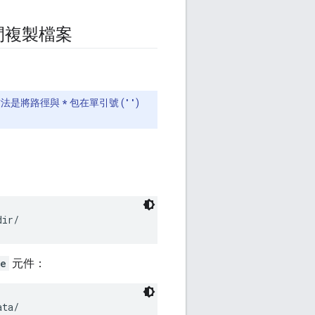
間複製檔案
方法是將路徑與
*
包在單引號 (
''
)
：
re
元件：