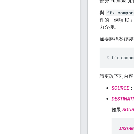
部分 Fuchsi
與
ffx compon
件的「例項 ID
力介接。
如要將檔案複製
ffx
compo
請更改下列內容
SOURCE
：
DESTINAT
如果
SOU
INSTAN