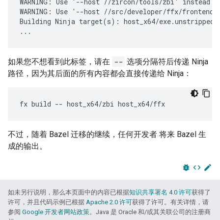
WARNING: Use '--host //zircon/tools/zbi' instead of
WARNING: Use '--host //src/developer/ffx/frontends/
Building Ninja target(s): host_x64/exe.unstripped/z
如果您不想看到此标签，请在
--
选项分隔符后传递 Ninja
路径，因为其后面的所有内容都会直接传递给 Ninja：
fx
build
--
host_x64/zbi
不过，随着 Bazel 迁移的继续，任何开发者 将来 Bazel 生
成的输出。
bug_report
code
edit
如未另行说明，那么本页面中的内容已根据
知识共享署名 4.0 许可
获得了
许可，并且代码示例已根据
Apache 2.0 许可
获得了许可。有关详情，请
参阅
Google 开发者网站政策
。Java 是 Oracle 和/或其关联公司的注册商