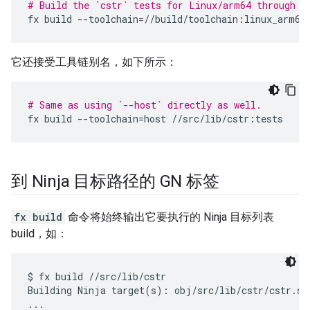
# Build the `cstr` tests for Linux/arm64 through c
fx
build
--toolchain
=
//build/toolchain:linux_arm64
它还接受工具链别名，如下所示：
# Same as using `--host` directly as well.
fx
build
--toolchain
=
host
到 Ninja 目标路径的 GN 标签
fx build
命令将始终输出它要执行的 Ninja 目标列表
build，如：
$ fx build //src/lib/cstr

Building Ninja target(s): obj/src/lib/cstr/cstr.sta