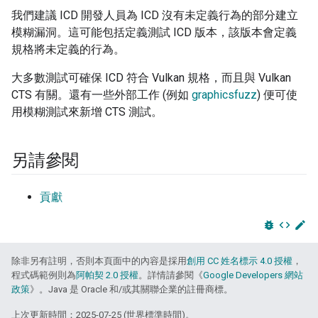
我們建議 ICD 開發人員為 ICD 沒有未定義行為的部分建立
模糊漏洞。這可能包括定義測試 ICD 版本，該版本會定義
規格將未定義的行為。
大多數測試可確保 ICD 符合 Vulkan 規格，而且與 Vulkan
CTS 有關。還有一些外部工作 (例如
graphicsfuzz
) 便可使
用模糊測試來新增 CTS 測試。
另請參閱
貢獻
bug_report
code
edit
除非另有註明，否則本頁面中的內容是採用
創用 CC 姓名標示 4.0 授權
，
程式碼範例則為
阿帕契 2.0 授權
。詳情請參閱《
Google Developers 網站
政策
》。Java 是 Oracle 和/或其關聯企業的註冊商標。
上次更新時間：2025-07-25 (世界標準時間)。