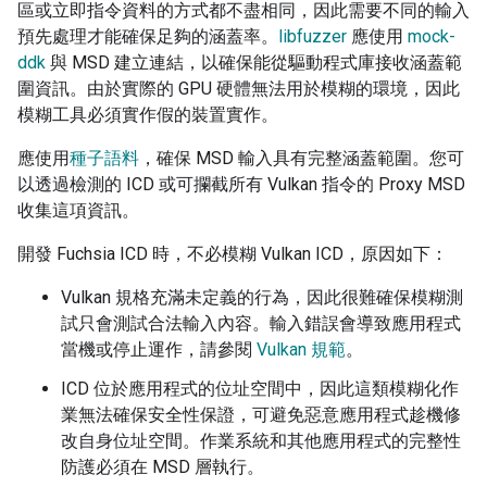
區或立即指令資料的方式都不盡相同，因此需要不同的輸入
預先處理才能確保足夠的涵蓋率。
libfuzzer
應使用
mock-
ddk
與 MSD 建立連結，以確保能從驅動程式庫接收涵蓋範
圍資訊。由於實際的 GPU 硬體無法用於模糊的環境，因此
模糊工具必須實作假的裝置實作。
應使用
種子語料
，確保 MSD 輸入具有完整涵蓋範圍。您可
以透過檢測的 ICD 或可攔截所有 Vulkan 指令的 Proxy MSD
收集這項資訊。
開發 Fuchsia ICD 時，不必模糊 Vulkan ICD，原因如下：
Vulkan 規格充滿未定義的行為，因此很難確保模糊測
試只會測試合法輸入內容。輸入錯誤會導致應用程式
當機或停止運作，請參閱
Vulkan 規範
。
ICD 位於應用程式的位址空間中，因此這類模糊化作
業無法確保安全性保證，可避免惡意應用程式趁機修
改自身位址空間。作業系統和其他應用程式的完整性
防護必須在 MSD 層執行。