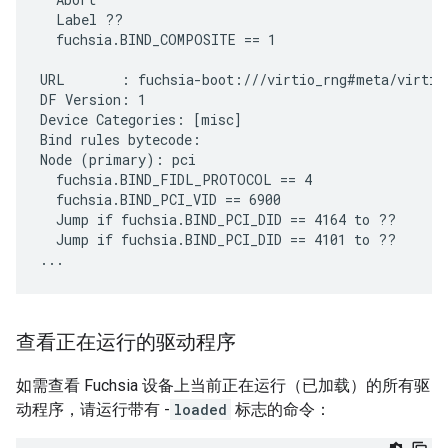
  Label ??

  fuchsia.BIND_COMPOSITE == 1

URL       : fuchsia-boot:///virtio_rng#meta/virtio_
DF Version: 1

Device Categories: [misc]

Bind rules bytecode:

Node (primary): pci

  fuchsia.BIND_FIDL_PROTOCOL == 4

  fuchsia.BIND_PCI_VID == 6900

  Jump if fuchsia.BIND_PCI_DID == 4164 to ??

  Jump if fuchsia.BIND_PCI_DID == 4101 to ??

查看正在运行的驱动程序
如需查看 Fuchsia 设备上当前正在运行（已加载）的所有驱
动程序，请运行带有 -
loaded
标志的命令：