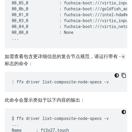
00_05_0             : fuchsia-boot:///virtio_input#
00_0b_0             : fuchsia-boot:///goldfish_addr
00_01_0             : fuchsia-boot:///intel-hda#met
00_03_0             : fuchsia-boot:///virtio_input#
00_04_0             : fuchsia-boot:///virtio_netdev
00_00_0             : None

如需查看包含更详细信息的复合节点规范，请运行带有 -
v
标志的命令：
ffx
driver
list-composite-node-specs
-v
此命令会显示类似于以下内容的输出：
$ ffx driver list-composite-node-specs -v

...

Name      : ft3x27_touch
