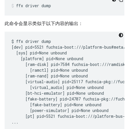
ffx
driver
dump
此命令会显示类似于以下内容的输出：
$ ffx driver dump

[dev] pid=5521 fuchsia-boot:///platform-bus#meta/pl
  [sys] pid=None unbound

    [platform] pid=None unbound

      [ram-disk] pid=7584 fuchsia-boot:///ramdisk#m
        [ramctl] pid=None unbound

      [ram-nand] pid=None unbound

      [virtual-audio] pid=25117 fuchsia-pkg://fuchs
        [virtual_audio] pid=None unbound

      [bt-hci-emulator] pid=None unbound

      [fake-battery] pid=24707 fuchsia-pkg://fuchsi
        [fake-battery] pid=None unbound

        [power-simulator] pid=None unbound

      [pt] pid=5521 fuchsia-boot:///platform-bus-x8