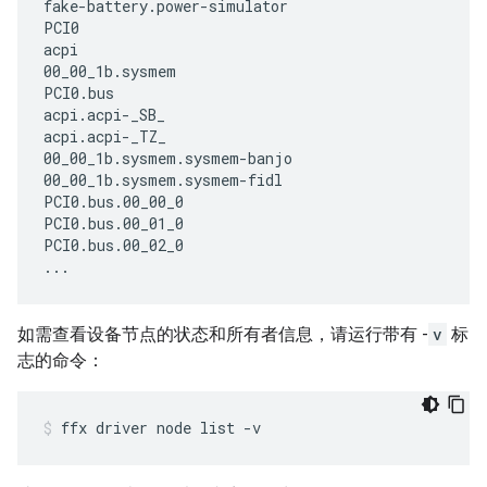
fake-battery.power-simulator

PCI0

acpi

00_00_1b.sysmem

PCI0.bus

acpi.acpi-_SB_

acpi.acpi-_TZ_

00_00_1b.sysmem.sysmem-banjo

00_00_1b.sysmem.sysmem-fidl

PCI0.bus.00_00_0

PCI0.bus.00_01_0

PCI0.bus.00_02_0

如需查看设备节点的状态和所有者信息，请运行带有 -
v
标
志的命令：
ffx
driver
node
list
-v