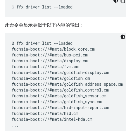
ffx
driver
list
--loaded
此命令会显示类似于以下内容的输出：
$ ffx driver list --loaded

fuchsia-boot:///#meta/block.core.cm

fuchsia-boot:///#meta/bus-pci.cm

fuchsia-boot:///#meta/display.cm

fuchsia-boot:///#meta/fvm.cm

fuchsia-boot:///#meta/goldfish-display.cm

fuchsia-boot:///#meta/goldfish.cm

fuchsia-boot:///#meta/goldfish_address_space.cm

fuchsia-boot:///#meta/goldfish_control.cm

fuchsia-boot:///#meta/goldfish_sensor.cm

fuchsia-boot:///#meta/goldfish_sync.cm

fuchsia-boot:///#meta/hid-input-report.cm

fuchsia-boot:///#meta/hid.cm

fuchsia-boot:///#meta/intel-hda.cm
