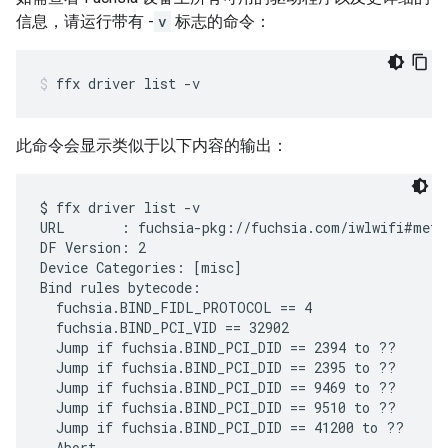
信息，请运行带有 -
v
标志的命令：
ffx
driver
list
-v
此命令会显示类似于以下内容的输出：
$ ffx driver list -v

URL       : fuchsia-pkg://fuchsia.com/iwlwifi#meta/
DF Version: 2

Device Categories: [misc]

Bind rules bytecode:

  fuchsia.BIND_FIDL_PROTOCOL == 4

  fuchsia.BIND_PCI_VID == 32902

  Jump if fuchsia.BIND_PCI_DID == 2394 to ??

  Jump if fuchsia.BIND_PCI_DID == 2395 to ??

  Jump if fuchsia.BIND_PCI_DID == 9469 to ??

  Jump if fuchsia.BIND_PCI_DID == 9510 to ??

  Jump if fuchsia.BIND_PCI_DID == 41200 to ??

  Abort
