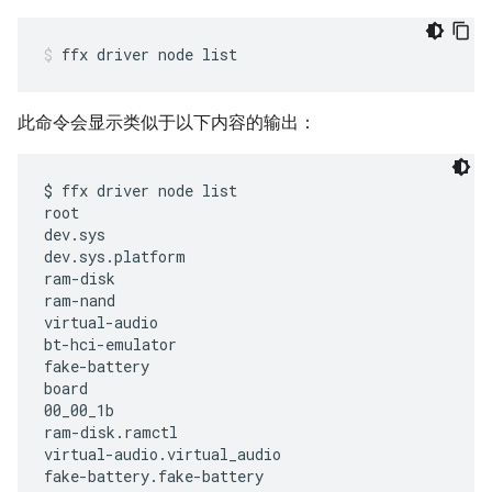
ffx
driver
node
list
此命令会显示类似于以下内容的输出：
$ ffx driver node list

root

dev.sys

dev.sys.platform

ram-disk

ram-nand

virtual-audio

bt-hci-emulator

fake-battery

board

00_00_1b

ram-disk.ramctl

virtual-audio.virtual_audio

fake-battery.fake-battery
