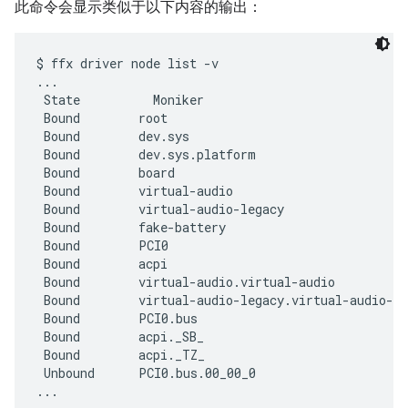
此命令会显示类似于以下内容的输出：
$ ffx driver node list -v

...

 State          Moniker                            
 Bound        root                                 
 Bound        dev.sys                              
 Bound        dev.sys.platform                     
 Bound        board                                
 Bound        virtual-audio                        
 Bound        virtual-audio-legacy                 
 Bound        fake-battery                         
 Bound        PCI0                                 
 Bound        acpi                                 
 Bound        virtual-audio.virtual-audio          
 Bound        virtual-audio-legacy.virtual-audio-le
 Bound        PCI0.bus                             
 Bound        acpi._SB_                            
 Bound        acpi._TZ_                            
 Unbound      PCI0.bus.00_00_0                     