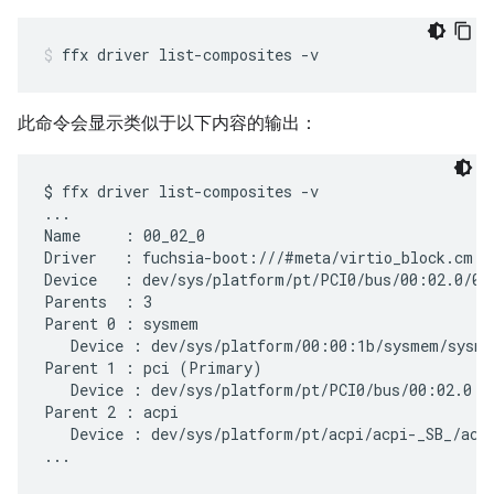
ffx
driver
list-composites
-v
此命令会显示类似于以下内容的输出：
$ ffx driver list-composites -v

...

Name     : 00_02_0

Driver   : fuchsia-boot:///#meta/virtio_block.cm

Device   : dev/sys/platform/pt/PCI0/bus/00:02.0/00_
Parents  : 3

Parent 0 : sysmem

   Device : dev/sys/platform/00:00:1b/sysmem/sysmem
Parent 1 : pci (Primary)

   Device : dev/sys/platform/pt/PCI0/bus/00:02.0

Parent 2 : acpi

   Device : dev/sys/platform/pt/acpi/acpi-_SB_/acpi