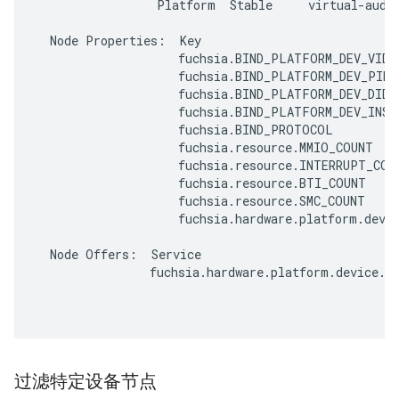
                 Platform  Stable     virtual-audio
  Node Properties:  Key                            
                    fuchsia.BIND_PLATFORM_DEV_VID  
                    fuchsia.BIND_PLATFORM_DEV_PID  
                    fuchsia.BIND_PLATFORM_DEV_DID  
                    fuchsia.BIND_PLATFORM_DEV_INSTA
                    fuchsia.BIND_PROTOCOL          
                    fuchsia.resource.MMIO_COUNT    
                    fuchsia.resource.INTERRUPT_COUN
                    fuchsia.resource.BTI_COUNT     
                    fuchsia.resource.SMC_COUNT     
                    fuchsia.hardware.platform.devic
  Node Offers:  Service                            
                fuchsia.hardware.platform.device.Se
过滤特定设备节点