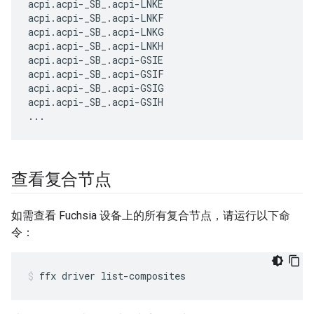
acpi.acpi-_SB_.acpi-LNKE

acpi.acpi-_SB_.acpi-LNKF

acpi.acpi-_SB_.acpi-LNKG

acpi.acpi-_SB_.acpi-LNKH

acpi.acpi-_SB_.acpi-GSIE

acpi.acpi-_SB_.acpi-GSIF

acpi.acpi-_SB_.acpi-GSIG

acpi.acpi-_SB_.acpi-GSIH

查看复合节点
如需查看 Fuchsia 设备上的所有复合节点，请运行以下命
令：
ffx
driver
list-composites