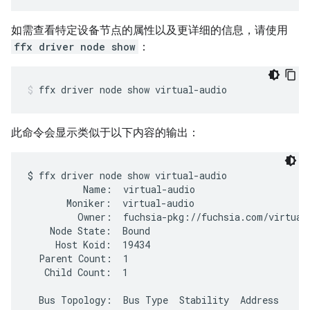
如需查看特定设备节点的属性以及更详细的信息，请使用
ffx driver node show
：
ffx
driver
node
show
virtual-audio
此命令会显示类似于以下内容的输出：
$ ffx driver node show virtual-audio

          Name:  virtual-audio

       Moniker:  virtual-audio

         Owner:  fuchsia-pkg://fuchsia.com/virtual-
    Node State:  Bound

     Host Koid:  19434

  Parent Count:  1

   Child Count:  1

  Bus Topology:  Bus Type  Stability  Address
