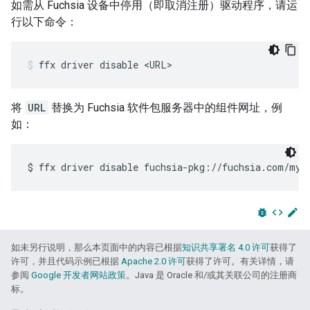
如需从 Fuchsia 设备中停用（即取消注册）驱动程序，请运
行以下命令：
ffx
driver
disable
<URL>
将
URL
替换为 Fuchsia 软件包服务器中的组件网址，例
如：
bug_report
code
edit
如未另行说明，那么本页面中的内容已根据
知识共享署名 4.0 许可
获得了
许可，并且代码示例已根据
Apache 2.0 许可
获得了许可。有关详情，请
参阅
Google 开发者网站政策
。Java 是 Oracle 和/或其关联公司的注册商
标。