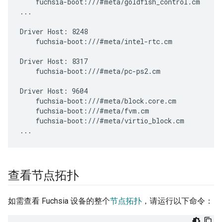
    fuchsia-boot:///#meta/goldfish_control.cm

...

Driver Host: 8248

    fuchsia-boot:///#meta/intel-rtc.cm

Driver Host: 8317

    fuchsia-boot:///#meta/pc-ps2.cm

Driver Host: 9604

    fuchsia-boot:///#meta/block.core.cm

    fuchsia-boot:///#meta/fvm.cm

    fuchsia-boot:///#meta/virtio_block.cm

查看节点拓扑
如需查看 Fuchsia 设备的整个
节点拓扑
，请运行以下命令：