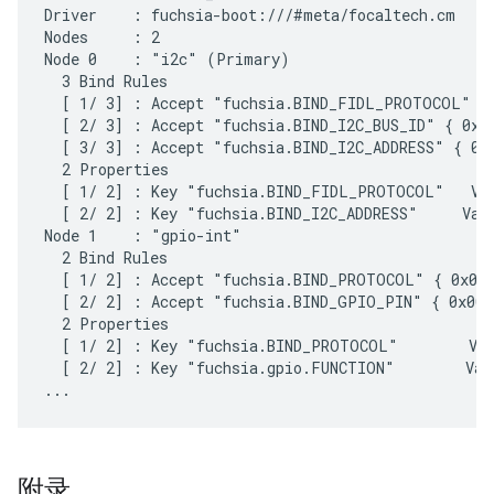
Driver    : fuchsia-boot:///#meta/focaltech.cm

Nodes     : 2

Node 0    : "i2c" (Primary)

  3 Bind Rules

  [ 1/ 3] : Accept "fuchsia.BIND_FIDL_PROTOCOL" { 
  [ 2/ 3] : Accept "fuchsia.BIND_I2C_BUS_ID" { 0x00
  [ 3/ 3] : Accept "fuchsia.BIND_I2C_ADDRESS" { 0x0
  2 Properties

  [ 1/ 2] : Key "fuchsia.BIND_FIDL_PROTOCOL"   Val
  [ 2/ 2] : Key "fuchsia.BIND_I2C_ADDRESS"     Valu
Node 1    : "gpio-int"

  2 Bind Rules

  [ 1/ 2] : Accept "fuchsia.BIND_PROTOCOL" { 0x000
  [ 2/ 2] : Accept "fuchsia.BIND_GPIO_PIN" { 0x0000
  2 Properties

  [ 1/ 2] : Key "fuchsia.BIND_PROTOCOL"        Val
  [ 2/ 2] : Key "fuchsia.gpio.FUNCTION"        Val
附录