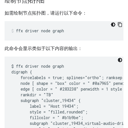
绘制节点拓扑图
如需绘制节点拓扑图，请运行以下命令：
ffx
driver
node
graph
此命令会显示类似于以下内容的输出：
$ ffx driver node graph

digraph {

    forcelabels = true; splines="ortho"; ranksep = 
    node [ shape = "box" color = " #0a7965" penwid
    edge [ color = " #283238" penwidth = 1 style = 
    rankdir = "TB"

    subgraph "cluster_19434" {

        label = "Host 19434";

        style = "filled,rounded";

        fillcolor = " #b1b9be";

        subgraph "cluster_19434_virtual-audio-drive