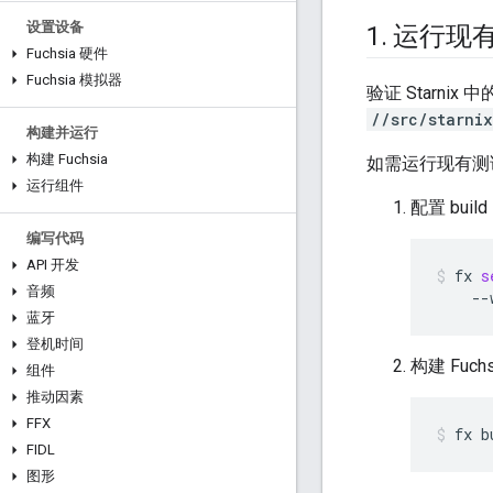
设置设备
1
.
运行现
Fuchsia 硬件
Fuchsia 模拟器
验证 Starni
//src/starni
构建并运行
构建 Fuchsia
如需运行现有测试，请
运行组件
配置 buil
编写代码
API 开发
fx
s
音频
--
蓝牙
登机时间
构建 Fuch
组件
推动因素
FFX
fx
b
FIDL
图形