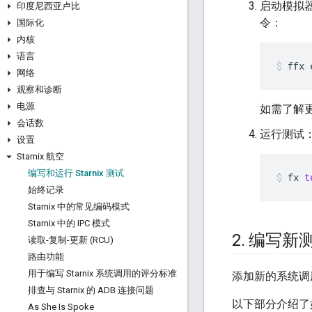
启动模拟器
印度尼西亚卢比
令：
国际化
内核
语言
ffx
网络
观察和诊断
电源
如需了解
会话数
运行测试
设置
Starnix 航空
编写和运行 Starnix 测试
fx
t
始终记录
Starnix 中的常见编码模式
Starnix 中的 IPC 模式
2
.
编写新
读取-复制-更新 (RCU)
路由功能
用于编写 Starnix 系统调用的评分标准
添加新的系统调
排查与 Starnix 的 ADB 连接问题
以下部分介绍了
As She Is Spoke