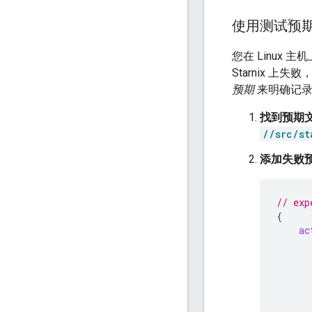
使用测试预
您在 Linux 
Starnix 上失
预期
来明确记录
找到预期
//src/st
添加失败
// exp
{
ac