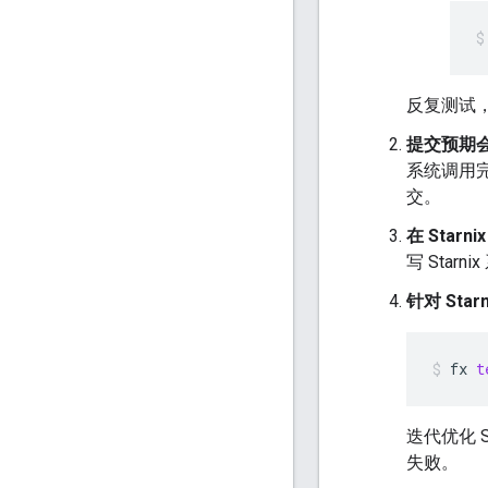
反复测试，直
提交预期
系统调用
交。
在 Star
写 Star
针对 Sta
fx
t
迭代优化 
失败。