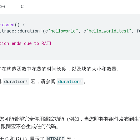
C++
C
ressed
()
{
_trace
::
duration
!
(
c
"helloworld"
,
c
"hello_world_test"
,
f
tion ends due to RAII
了在构造函数中花费的时间长度，以及块的大小和数量。
解
duration!
宏，请参阅
duration!
。
您可能希望完全停用跟踪功能（例如，当您即将将组件发布到生
跟踪宏不会生成任何代码。
 C 和 C++）展示了
NTRACE
宏：