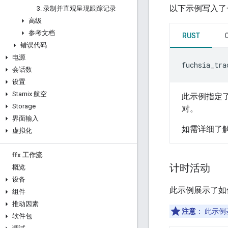
以下示例写入了
3
.
录制并直观呈现跟踪记录
高级
参考文档
RUST
错误代码
电源
fuchsia_tra
会话数
设置
Starnix 航空
此示例指定
Storage
对。
界面输入
如需详细了
虚拟化
ffx 工作流
计时活动
概览
设备
此示例展示了如
组件
推动因素
注意
：
此示例
软件包