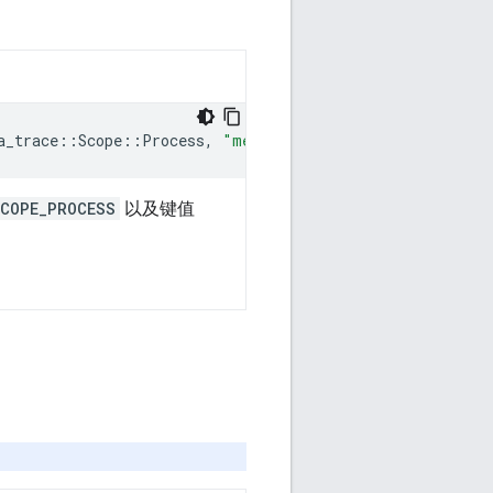
a_trace
::
Scope
::
Process
,
"message"
=
>
"Hello, World!"
)
COPE_PROCESS
以及键值