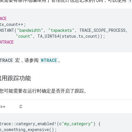
实需要有条件地编译用于管理统计信息记录的代码，可以使用
T
ACE
tx_count
++
;
NSTANT
(
"bandwidth"
,
"txpackets"
,
TRACE_SCOPE_PROCESS
,
"count"
,
TA_UINT64
(
status
.
tx_count
));
NTRACE
TRACE
宏，请参阅
NTRACE
。
启用跟踪功能
您可能需要在运行时确定是否开启了跟踪。
C++
C
trace
::
category_enabled
!
(
c
"my_category"
)
{
o_something_expensive
();