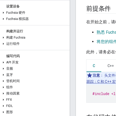
设置设备
前提条件
Fuchsia 硬件
Fuchsia 模拟器
在开始之前，请
构建并运行
熟悉 Fuch
构建 Fuchsia
将您的组
运行组件
此外，请务必在
编写代码
API 开发
C
C++
音频
蓝牙
注意
：
头文件
登机时间
跟踪：C 和 C++ 宏
组件
#include <l
推动因素
FFX
FIDL
图形