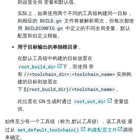
则设置全局 变量和默认值。
实际上，如果使用两个不同的工具链构建同一目标，
则相应的
BUILD.gn
文件将被解析两次，但每次都使
用
BUILDCONFIG.gn
中定义的不同全局变量、默认
配置和自定义模板。
用于目标输出的单独根目录
。
在默认工具链中构建的目标放置在
root_build_dir
下，而使用 带
有
//<toolchain_dir>:<toolchain_name>
实例构
建的目标则放置在
下
${root_build_dir}/<toolchain_name>
。
此位置在 GN 生成时通过
root_out_dir
变量提
供。
始终至少有一个工具链（称为
默认工具链
），该工具链 通
过从
set_default_toolchain()
构建配置文件
调用
来确定。