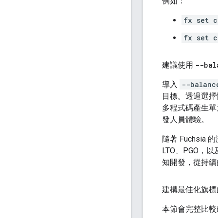
例如：
fx set c
fx set c
建議使用
--bal
導入
--balanc
目標。透過選擇性啟
多程式碼產生單元
發人員體驗。
隨著 Fuchsia
LTO、PGO
知開發，從持續
建構最佳化旗標
本節會完整比較