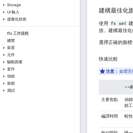
Storage
建構最佳化
UI 輸入
虛擬化技術
使用
fx set
建
捨。建構最佳化
ffx 工作流程
總覽
選擇正確的旗標
裝置
元件
快速比較
驅動因素
套件
注意：
如需完
偵錯
效能
--d
測試
主要焦點
偵錯
錯工
編譯時間
較快
執行階段
慢一