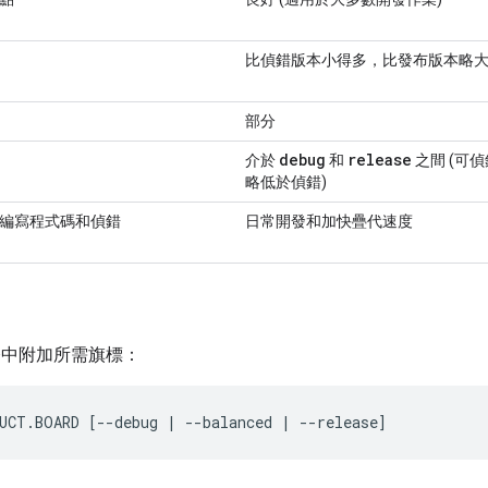
比偵錯版本小得多，比發布版本略
部分
debug
release
介於
和
之間 (可
略低於偵錯)
編寫程式碼和偵錯
日常開發和加快疊代速度
中附加所需旗標：
UCT.BOARD
[
--debug
|
--balanced
|
--release
]