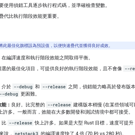
要使用偵錯工具逐步執行程式碼，並準確檢查變數。
疊代比執行階段效能更重要。
將此最佳化旗標設為預設值，以便快速疊代並獲得良好成效。
：
在編譯速度和執行階段效能之間取得平衡。
精選的最佳化項目，可提供良好的執行階段效能，且不會像
--re
：
介於
--debug
和
--release
之間，偵錯能力略高於發布版
--debug
更困難。
效能：
良好。比完整的
--release
建構版本稍慢 (在某些領域可能慢
上許多。一般而言，效能在大多數開發和測試情境中都可接受。
：
比
--release
快上許多。如果是大型 Rust 目標，速度可提升
來說，
netstack3
的編譯速度快了 4 倍 (70 秒 vs 280 秒)。