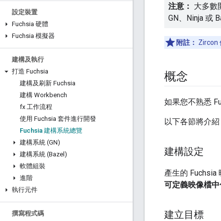
注意：
大多數
設定裝置
GN、Ninja 或
Fuchsia 硬體
Fuchsia 模擬器
附註：
Zirc
建構及執行
打造 Fuchsia
概念
建構及刷新 Fuchsia
建構 Workbench
如果您不熟悉 Fu
fx 工作流程
使用 Fuchsia 套件進行開發
以下各節將介紹 
Fuchsia 建構系統總覽
建構系統 (GN)
建構設定
建構系統 (Bazel)
軟體組裝
產生的 Fuch
進階
可定義映像檔中
執行元件
建立目標
撰寫程式碼