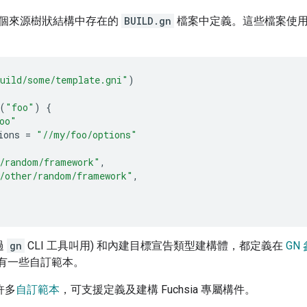
個來源樹狀結構中存在的
BUILD.gn
檔案中定義。這些檔案使用類似
：
uild/some/template.gni"
)
(
"foo"
)
{
oo"
ions
=
"//my/foo/options"
/random/framework"
,
/other/random/framework"
,
過
gn
CLI 工具叫用) 和內建目標宣告類型建構體，都定義在
GN
有一些自訂範本。
了許多
自訂範本
，可支援定義及建構 Fuchsia 專屬構件。