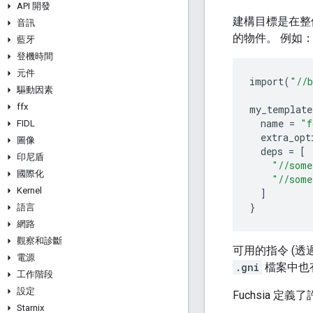
API 開發
建構目標是在整
音訊
的物件。 例如
藍牙
登機時間
元件
import
(
"//b
驅動因素
ffx
my_template
name
=
"f
FIDL
extra_opt
圖像
deps
=
[
印尼盾
"//some
國際化
"//some
Kernel
]
}
語言
網路
觀察和診斷
可用的指令 (透
電源
.gni
檔案中也
工作階段
設定
Fuchsia 定義
Starnix