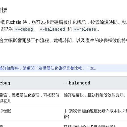
旗標
構 Fuchsia 時，您可以指定建構最佳化標記，控管編譯時間
標記為
--debug
、
--balanced
和
--release
。
會大幅影響開發工作流程、建構時間，以及產生的映像檔效能特
整詳細資料，請參閱「
建構最佳化旗標完整比較
」一文。
ebug
--balanced
斷言，經過最佳化處理，可搭配偵
編譯速度快，且執行階段效能良好
具使用
 (增量)
中 (部分目標的速度比發布版本快 2 到
倍)
點
良好 (適用於大多數開發作業)