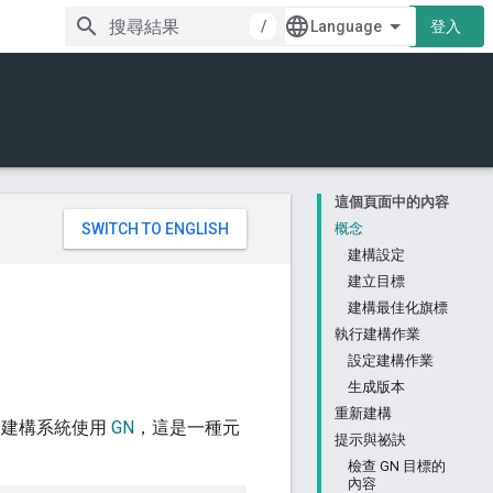
/
登入
這個頁面中的內容
。
概念
建構設定
建立目標
建構最佳化旗標
執行建構作業
設定建構作業
生成版本
重新建構
a 建構系統使用
GN
，這是一種元
提示與祕訣
檢查 GN 目標的
內容