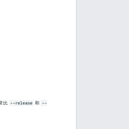
通常比
--release
和
--