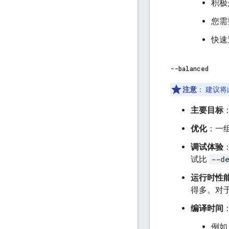
积极
您需
快速
--balanced
注意
：
建议将
主要目标
优化
：一
调试体验
试比
--d
运行时性
得多。对
编译时间
例如