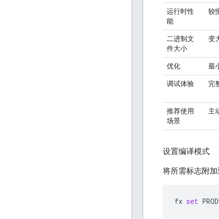
运行时性
较
能
二进制文
变
件大小
优化
最
调试体验
完
推荐使用
主
场景
设置编译模式
将所需标志附
fx
set
PROD