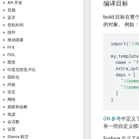
编译目标
API 开发
音频
build 目标
蓝牙
的对象。 例如
登机时间
组件
推动因素
import
(
"//b
FFX
FIDL
my_template
name
=
"f
图形
extra_opt
印度尼西亚卢比
deps
=
[
国际化
"//some
内核
"//some
语言
]
}
网络
观察和诊断
电源
GN 参考
中定义
会话数
有一些自定义模
设置
Starnix 航空
Fuchsia 定义