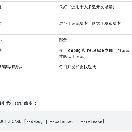
慢
良好（适用于大多数开发场景）
大
远小于调试版本，略大于发布版本
小
部分
debug
release
整
介于
和
之间（可调试
性略低于调试）
动编码和调试
每日开发和更快迭代
加到
fx set
命令：
UCT.BOARD
[
--debug
|
--balanced
|
--release
]