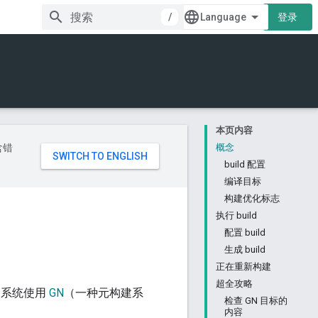
/
登录
本页内容
含错
概念
build 配置
编译目标
构建优化标志
执行 build
配置 build
生成 build
正在重新构建
超全攻略
构建系统使用
GN
（一种元构建系
检查 GN 目标的
内容