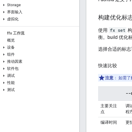
Storage
界面输入
构建优化标
虚拟化
使用
fx set
构
ffx 工作流
衡。build 优
概览
设备
选择合适的标志
组件
推动因素
快速比较
软件包
调试
注意
：
如需了
性能
测试
--
主要关注
调
点
程
编译时间
更