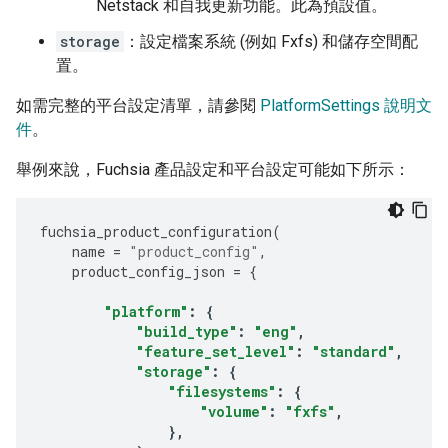
Netstack 和自我更新功能。此為預設值。
storage
：設定檔案系統 (例如 Fxfs) 和儲存空間配
置。
如需完整的平台設定清單，請參閱
PlatformSettings 說明文
件
。
舉例來說，Fuchsia 產品設定和平台設定可能如下所示：
fuchsia_product_configuration
(
name
=
"product_config"
,
product_config_json
=
{
"platform"
:
{
"build_type"
:
"eng"
,
"feature_set_level"
:
"standard"
,
"storage"
:
{
"filesystems"
:
{
"volume"
:
"fxfs"
,
},