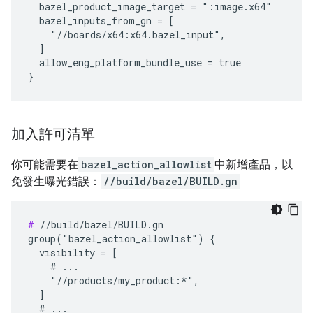
  bazel_product_image_target = ":image.x64"

  bazel_inputs_from_gn = [

    "//boards/x64:x64.bazel_input",

  ]

  allow_eng_platform_bundle_use = true

加入許可清單
你可能需要在
bazel_action_allowlist
中新增產品，以
免發生曝光錯誤：
//build/bazel/BUILD.gn
#
 //build/bazel/BUILD.gn

group("bazel_action_allowlist") {

  visibility = [

    # ...

    "//products/my_product:*",

  ]

  # ...
