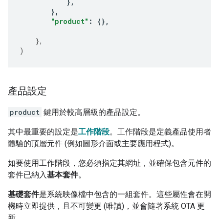
},
},
"product"
:
{},
},
)
產品設定
product
鍵用於較高層級的產品設定。
其中最重要的設定是
工作階段
。工作階段是定義產品使用者
體驗的頂層元件 (例如圖形介面或主要應用程式)。
如要使用工作階段，您必須指定其網址，並確保包含元件的
套件已納入
基本套件
。
基礎套件
是系統映像檔中包含的一組套件。這些屬性會在開
機時立即提供，且不可變更 (唯讀)，並會隨著系統 OTA 更
新。