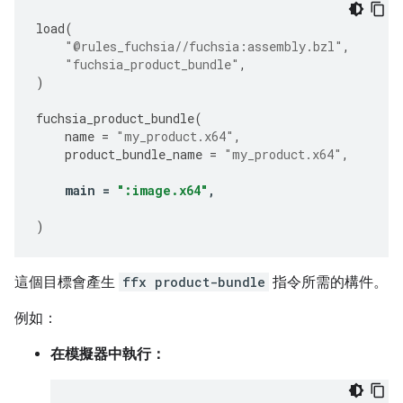
load
(
"@rules_fuchsia//fuchsia:assembly.bzl"
,
"fuchsia_product_bundle"
,
)
fuchsia_product_bundle
(
name
=
"my_product.x64"
,
product_bundle_name
=
"my_product.x64"
,
main
=
":image.x64"
,
)
這個目標會產生
ffx product-bundle
指令所需的構件。
例如：
在模擬器中執行：