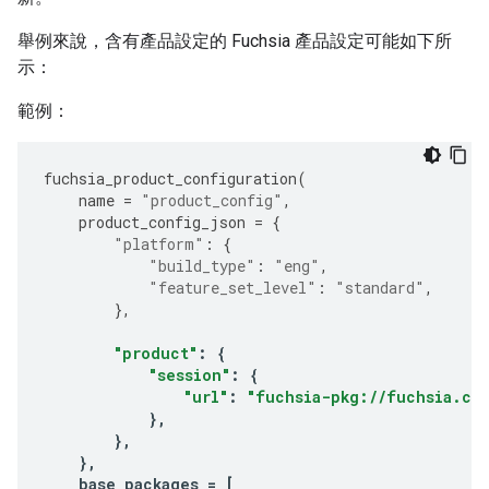
舉例來說，含有產品設定的 Fuchsia 產品設定可能如下所
示：
範例：
fuchsia_product_configuration
(
name
=
"product_config"
,
product_config_json
=
{
"platform"
:
{
"build_type"
:
"eng"
,
"feature_set_level"
:
"standard"
,
},
"product"
:
{
"session"
:
{
"url"
:
"fuchsia-pkg://fuchsia.co
},
},
},
base_packages
=
[