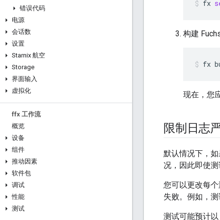
fx
s
错误代码
电源
会话数
构建 Fuch
设置
Starnix 航空
fx
b
Storage
界面输入
虚拟化
现在，您应该
ffx 工作流
限制日志
概览
设备
组件
默认情况下，如
推动因素
况，因此即使测
软件包
您可以更改每个
调试
失败。例如，测
性能
测试
测试可能预计