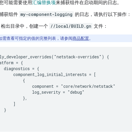
您可能需要使用
汇编替换项
来捕获组件在启动期间的日志。
捕获组件
my-component-logging
的日志，请执行以下操作：
sia 检出目录中，创建一个
//local/BUILD.gn
文件：
如需查看可指定的值的完整列表，请参阅
商品配置
。
ly_developer_overrides("netstack-overrides") {

atform = {

  diagnostics = {

      component_log_initial_interests = [

          {

              component = "core/network/netstack"

              log_severity = "debug"

          },

      ]

 }
