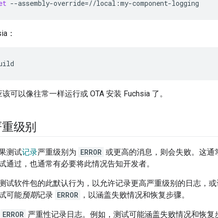
et
--assembly-override
=
//local:my-component-logging
sia：
uild
可以像往常一样运行或 OTA 安装 Fuchsia 了。
严重级别
果测试
记录
严重级别为
ERROR
或更高的消息，则会失败。这通
试通过，也通常有必要将此情况告知开发者。
测试软件包的此默认行为，以允许记录更高严重级别的日志，或
试可能
预期
记录
ERROR
，以涵盖失败情况和恢复步骤。
以
ERROR
严重性记录日志。例如，测试可能涵盖失败情况和恢复