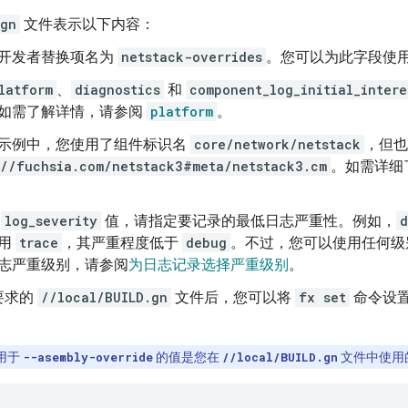
.gn
文件表示以下内容：
开发者替换项名为
netstack-overrides
。您可以为此字段使
latform
、
diagnostics
和
component_log_initial_intere
如需了解详情，请参阅
platform
。
示例中，您使用了组件标识名
core/network/netstack
，但
://fuchsia.com/netstack3#meta/netstack3.cm
。如需详细
于
log_severity
值，请指定要记录的最低日志严重性。例如，
d
用
trace
，其严重程度低于
debug
。不过，您可以使用任何级
志严重级别，请参阅
为日志记录选择严重级别
。
要求的
//local/BUILD.gn
文件后，您可以将
fx set
命令设
用于
--asembly-override
的值是您在
//local/BUILD.gn
文件中使用