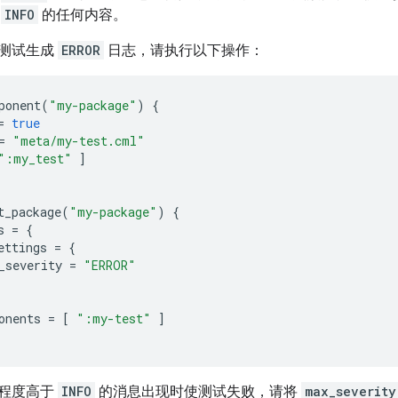
于
INFO
的任何内容。
测试生成
ERROR
日志，请执行以下操作：
ponent
(
"my-package"
)
{
=
true
=
"meta/my-test.cml"
":my_test"
]
t_package
(
"my-package"
)
{
s
=
{
ettings
=
{
_severity
=
"ERROR"
onents
=
[
":my-test"
]
程度高于
INFO
的消息出现时使测试失败，请将
max_severity