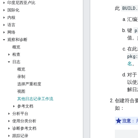
印度尼西亚卢比
此
BUILD
国际化
内核
汇编
语言
键
p
网络
值。
观察和诊断
概览
在此
检查
pkg
日志
名
。
概览
对
录制
以使
选择严重程度
解日
视图
其他日志记录工作流
创建符合
参考文档
如：
分析平台
注意
：
使用分类分析
诊断参考文档
跟踪记录