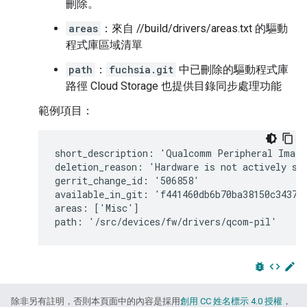
刪除。
areas
：來自 //build/drivers/areas.txt 的驅動
程式庫區域清單
path
：
fuchsia.git
中已刪除的驅動程式庫
路徑 Cloud Storage 也提供目錄同步處理功能
範例項目：
short_description: 'Qualcomm Peripheral Image
deletion_reason: 'Hardware is not actively sup
gerrit_change_id: '506858'

available_in_git: 'f441460db6b70ba38150c3437f4
areas: ['Misc']

bug_report
code
edit
除非另有註明，否則本頁面中的內容是採用
創用 CC 姓名標示 4.0 授權
，