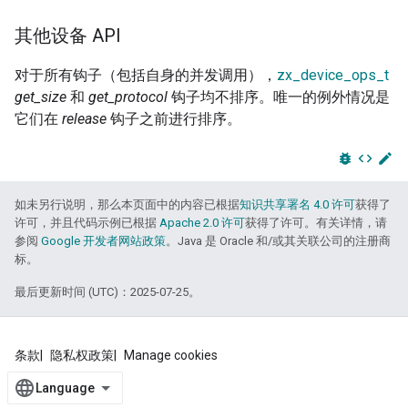
其他设备 API
对于所有钩子（包括自身的并发调用），
zx_device_ops_t
get_size
和
get_protocol
钩子均不排序。唯一的例外情况是
它们在
release
钩子之前进行排序。
bug_report
code
edit
如未另行说明，那么本页面中的内容已根据
知识共享署名 4.0 许可
获得了
许可，并且代码示例已根据
Apache 2.0 许可
获得了许可。有关详情，请
参阅
Google 开发者网站政策
。Java 是 Oracle 和/或其关联公司的注册商
标。
最后更新时间 (UTC)：2025-07-25。
条款
隐私权政策
Manage cookies