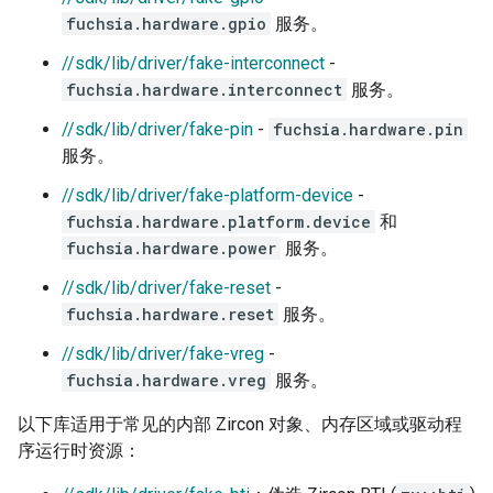
fuchsia.hardware.gpio
服务。
//sdk/lib/driver/fake-interconnect
-
fuchsia.hardware.interconnect
服务。
//sdk/lib/driver/fake-pin
-
fuchsia.hardware.pin
服务。
//sdk/lib/driver/fake-platform-device
-
fuchsia.hardware.platform.device
和
fuchsia.hardware.power
服务。
//sdk/lib/driver/fake-reset
-
fuchsia.hardware.reset
服务。
//sdk/lib/driver/fake-vreg
-
fuchsia.hardware.vreg
服务。
以下库适用于常见的内部 Zircon 对象、内存区域或驱动程
序运行时资源：