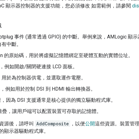
SoC 顯示器控制器的支援功能，您必須修改
如需範例，請參閱
dis
域
和 hotplug 事件 (通常透過 GPIO) 的中斷。舉例來說，AMLog
自有中斷。
rcon 的原始碼，用於將虛擬記憶體綁定至硬體互動的實體位址。
腳，例如開啟/關閉硬連接 LCD 面板。
，用於為控制器供電，並選取運作電壓。
器，例如用於控制 DSI 到 HDMI 輸出轉換器。
取權，因為 DSI 支援通常是核心提供的獨立驅動程式庫。
堆疊，讓用戶端可以配置裝置可存取的記憶體。
資源後，請呼叫
AddComposite
，以便
公開
這些資源。裝置管
的顯示器驅動程式庫。