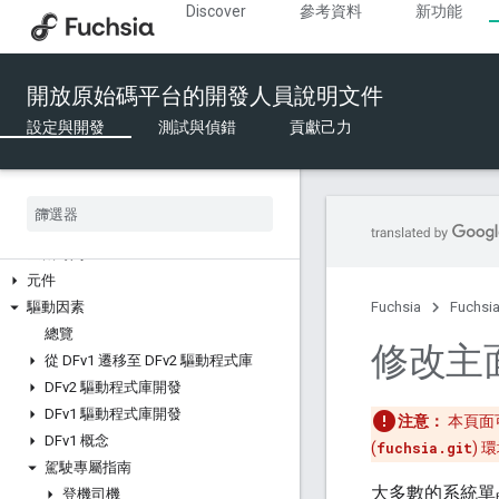
Discover
參考資料
新功能
建構及執行
打造 Fuchsia
開放原始碼平台的開發人員說明文件
執行元件
設定與開發
測試與偵錯
貢獻己力
撰寫程式碼
API 開發
音訊
藍牙
登機時間
元件
驅動因素
Fuchsia
Fuchs
總覽
修改主
從 DFv1 遷移至 DFv2 驅動程式庫
DFv2 驅動程式庫開發
DFv1 驅動程式庫開發
注意：
本頁面可
DFv1 概念
(
fuchsia.git
) 
駕駛專屬指南
大多數的系統單晶
登機司機