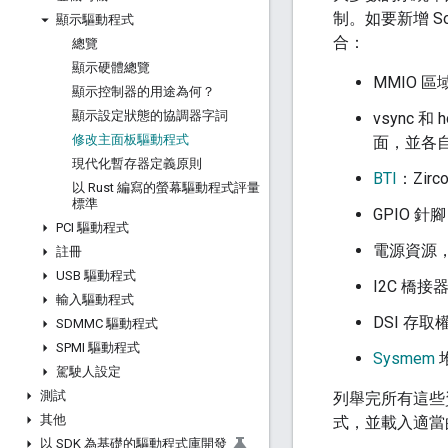
制。如要新增 
顯示驅動程式
合：
總覽
顯示硬體總覽
MMIO 區
顯示控制器的用途為何？
顯示設定狀態的協調器字詞
vsync 
修改主面板驅動程式
面，並各
現代化暫存器定義原則
BTI
：Zi
以 Rust 編寫的螢幕驅動程式評量
標準
GPIO 針
PCI 驅動程式
電源資源
註冊
USB 驅動程式
I2C 橋接
輸入驅動程式
DSI 存
SDMMC 驅動程式
SPMI 驅動程式
Sysmem
駕駛人設定
測試
列舉完所有這些
其他
式，並載入適當
以 SDK 為基礎的驅動程式庫開發