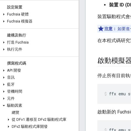
裝置 ID (D
設定裝置
Fuchsia 硬體
裝置驅動程式會使
Fuchsia 模擬器
注意：
如要進
建構及執行
在本程式碼研究室
打造 Fuchsia
執行元件
啟動模擬
撰寫程式碼
API 開發
停止所有目前執
音訊
藍牙
登機時間
ffx
emu
s
元件
驅動因素
啟動新的 Fuchsi
總覽
從 DFv1 遷移至 DFv2 驅動程式庫
DFv2 驅動程式庫開發
ffx
emu
s