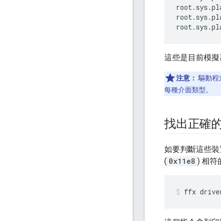
root.sys.pl
root.sys.pl
這些是目前模擬器
注意：
驅動程
每種介面類型。
找出正確
如要判斷這些裝
(
0x11e8
) 相
ffx
drive