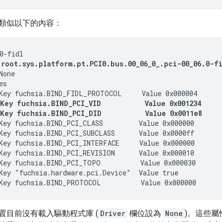
類似以下的內容：
 root.sys.platform.pt.PCI0.bus.00_06_0_.pci-00_06.0-f
one

s

 Key fuchsia.BIND_PCI_VID           Value 0x001234
 Key fuchsia.BIND_PCI_DID           Value 0x0011e8
Key fuchsia.BIND_PCI_CLASS         Value 0x000000

Key fuchsia.BIND_PCI_SUBCLASS      Value 0x0000ff

Key fuchsia.BIND_PCI_INTERFACE     Value 0x000000

Key fuchsia.BIND_PCI_REVISION      Value 0x000010

Key fuchsia.BIND_PCI_TOPO          Value 0x000030

Key "fuchsia.hardware.pci.Device"  Value true

置目前沒有載入驅動程式庫 (
Driver
欄位設為
None
)。這些