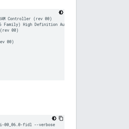
AM Controller (rev 00)

 Family) High Definition Audio Controller (rev 01)

(rev 00)

ev 00)

i-00_06.0-fidl
--verbose