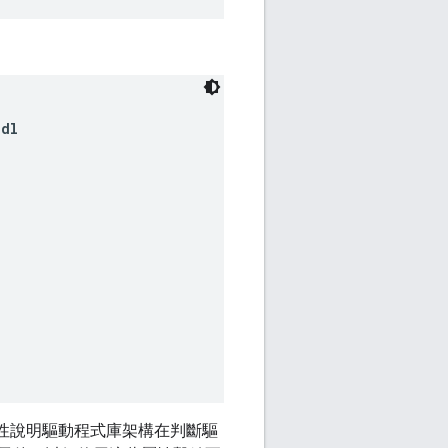
idl
屬性說明驅動程式庫架構在判斷驅