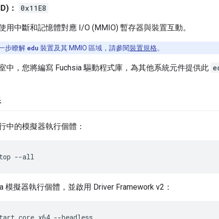
ID)：
0x11E8
用中斷和記憶體對應 I/O (MMIO) 暫存器與裝置互動。
一步瞭解
edu
裝置及其 MMIO 區域，請參閱
裝置規格
。
中，您將編寫 Fuchsia 驅動程式庫，為其他系統元件提供此
e
器
行中的模擬器執行個體：
top
--all
a 模擬器執行個體，並啟用 Driver Framework v2：
tart
core.x64
--headless