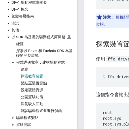
DFv1 驅動程式庫開發
DFv1 概念
駕駛專屬指南
注意：
根據預設，
測試
架構。
其他
以 SDK 為基礎的驅動程式庫開發
探索裝置
總覽
探索以 Bazel 和 Fuchsia-SDK 為基
礎的開發環境
使用
ffx driv
程式碼研究室：建構驅動程式
總覽
探索教育裝置
ffx
drive
繫結至裝置節點
設定硬體資源
這個指令會輸出
公開駕駛功能
與駕駛人互動
測試驅動程式並進行偵錯
root

驅動程式繫結
root.sys

root.sys.pl
駕駛測試