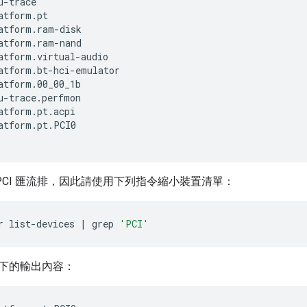
-trace

atform.pt

atform.ram-disk

atform.ram-nand

atform.virtual-audio

atform.bt-hci-emulator

atform.00_00_1b

u-trace.perfmon

atform.pt.acpi

atform.pt.PCI0

PCI 匯流排，因此請使用下列指令縮小裝置清單：
r
list-devices
|
grep
'PCI'
下的輸出內容：