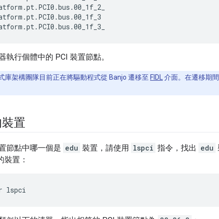
atform.pt.PCI0.bus.00_1f_2_

atform.pt.PCI0.bus.00_1f_3

執行個體中的 PCI 裝置節點。
式庫架構團隊目前正在將驅動程式從 Banjo 遷移至
FIDL
介面。在遷移期間
的裝置
置節點中哪一個是
edu
裝置，請使用
lspci
指令，找出
edu
符的裝置：
r
lspci