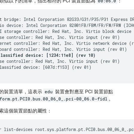
類似以下的清單，指出相符的 PCI 裝置節點為
00:06.0
：
t bridge: Intel Corporation 82G33/G31/P35/P31 Express DR
io device: Intel Corporation 82801FB/FBM/FR/FW/FRW (ICH6
I storage controller: Red Hat, Inc. Virtio block device 
se controller: Red Hat, Inc. Virtio input (rev 01)

ernet controller: Red Hat, Inc. Virtio network device (r
classified device: [1234:11e8] (rev 10)
se controller: Red Hat, Inc. Virtio input (rev 01)

lassified device: [607d:f153] (rev 01)

的裝置清單，這表示
edu
裝置會對應至 PCI 裝置節點
tform.pt.PCI0.bus.00_06_0_.pci-00_06.0-fidl
。
索這個裝置節點的屬性：
r
list-devices
root.sys.platform.pt.PCI0.bus.00_06_0_.pc