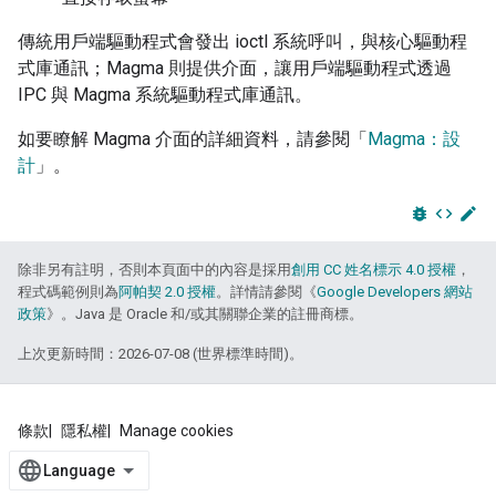
傳統用戶端驅動程式會發出 ioctl 系統呼叫，與核心驅動程
式庫通訊；Magma 則提供介面，讓用戶端驅動程式透過
IPC 與 Magma 系統驅動程式庫通訊。
如要瞭解 Magma 介面的詳細資料，請參閱「
Magma：設
計
」。
bug_report
code
edit
除非另有註明，否則本頁面中的內容是採用
創用 CC 姓名標示 4.0 授權
，
程式碼範例則為
阿帕契 2.0 授權
。詳情請參閱《
Google Developers 網站
政策
》。Java 是 Oracle 和/或其關聯企業的註冊商標。
上次更新時間：2026-07-08 (世界標準時間)。
條款
隱私權
Manage cookies