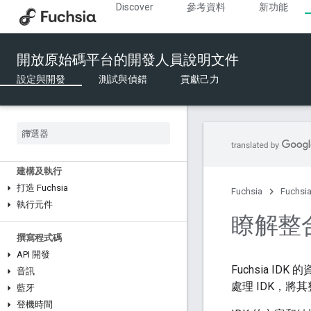
總覽
Discover
參考資料
新功能
1. 下載 Fuchsia 原始碼
2. 設定及建立 Fuchsia
3. 啟動 Fuchsia 模擬器
開放原始碼平台的開發人員說明文件
4. 探索 Fuchsia
設定與開發
測試與偵錯
貢獻己力
設定裝置
Fuchsia 硬體
Fuchsia 模擬器
建構及執行
打造 Fuchsia
Fuchsia
Fuchs
執行元件
瞭解整合
撰寫程式碼
API 開發
Fuchsia ID
音訊
處理 IDK，將
藍牙
登機時間