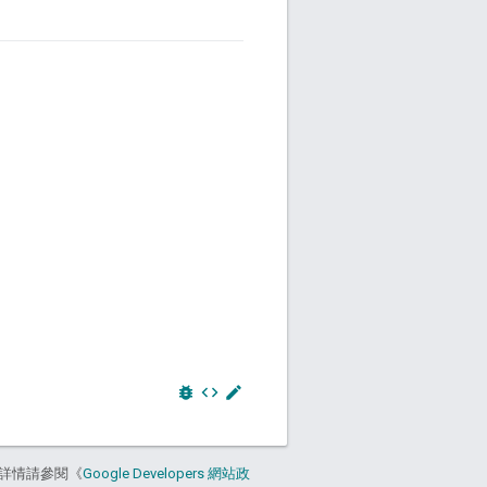
bug_report
code
edit
詳情請參閱《
Google Developers 網站政