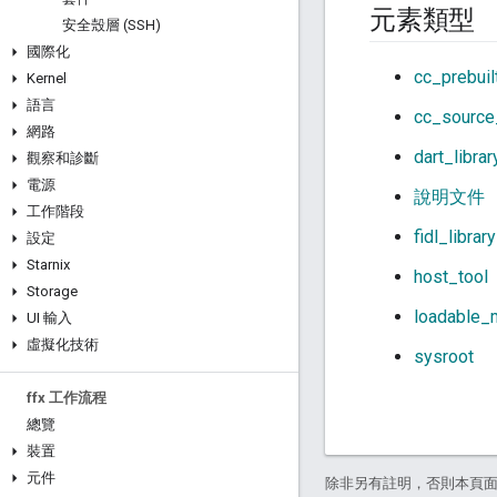
元素類型
安全殼層 (SSH)
國際化
cc_prebuil
Kernel
語言
cc_source_
網路
dart_librar
觀察和診斷
電源
說明文件
工作階段
fidl_library
設定
Starnix
host_tool
Storage
loadable_
UI 輸入
虛擬化技術
sysroot
ffx 工作流程
總覽
裝置
元件
除非另有註明，否則本頁