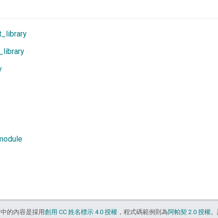
t_library
library
y
module
面中的內容是採用
創用 CC 姓名標示 4.0 授權
，程式碼範例則為
阿帕契 2.0 授權
。