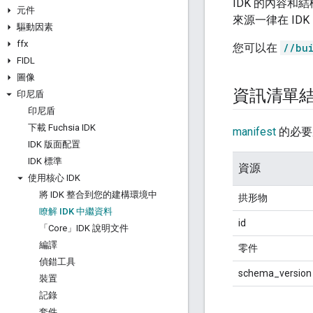
IDK 的內容
元件
來源一律在 IDK
驅動因素
ffx
您可以在
//bu
FIDL
圖像
資訊清單
印尼盾
印尼盾
下載 Fuchsia IDK
manifest
的必要
IDK 版面配置
IDK 標準
資源
使用核心 IDK
將 IDK 整合到您的建構環境中
拱形物
瞭解 IDK 中繼資料
id
「Core」IDK 說明文件
編譯
零件
偵錯工具
schema_version
裝置
記錄
套件