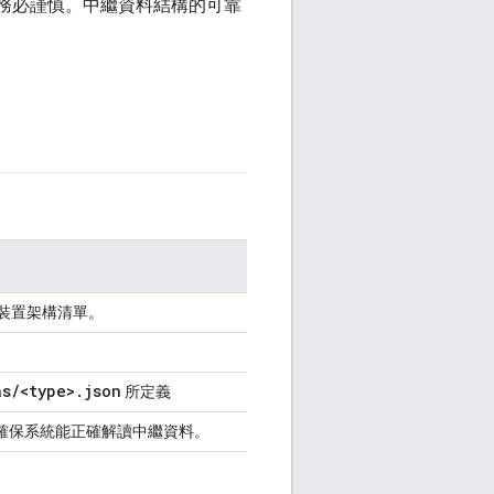
請務必謹慎。中繼資料結構的可靠
標裝置架構清單。
as
/
<type>
.
json
所定義
確保系統能正確解讀中繼資料。