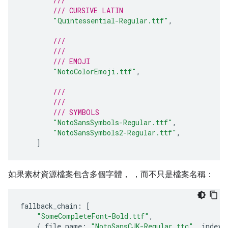
///
/// CURSIVE LATIN
"Quintessential-Regular.ttf"
,
///
///
/// EMOJI
"NotoColorEmoji.ttf"
,
///
///
/// SYMBOLS
"NotoSansSymbols-Regular.ttf"
,
"NotoSansSymbols2-Regular.ttf"
,
]
如果素材資源檔案包含多個字體， ，而不只是檔案名稱：
fallback_chain
:
[
"SomeCompleteFont-Bold.ttf"
,
{
file_name
:
"NotoSansCJK-Regular.ttc"
,
index
: