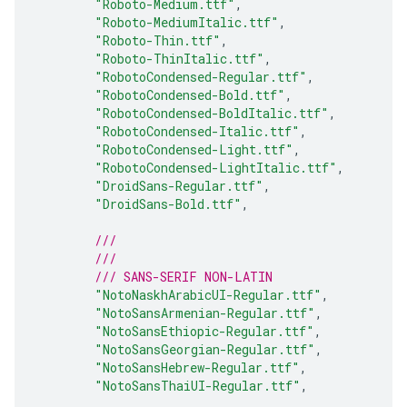
"Roboto-Medium.ttf"
,
"Roboto-MediumItalic.ttf"
,
"Roboto-Thin.ttf"
,
"Roboto-ThinItalic.ttf"
,
"RobotoCondensed-Regular.ttf"
,
"RobotoCondensed-Bold.ttf"
,
"RobotoCondensed-BoldItalic.ttf"
,
"RobotoCondensed-Italic.ttf"
,
"RobotoCondensed-Light.ttf"
,
"RobotoCondensed-LightItalic.ttf"
,
"DroidSans-Regular.ttf"
,
"DroidSans-Bold.ttf"
,
///
///
/// SANS-SERIF NON-LATIN
"NotoNaskhArabicUI-Regular.ttf"
,
"NotoSansArmenian-Regular.ttf"
,
"NotoSansEthiopic-Regular.ttf"
,
"NotoSansGeorgian-Regular.ttf"
,
"NotoSansHebrew-Regular.ttf"
,
"NotoSansThaiUI-Regular.ttf"
,