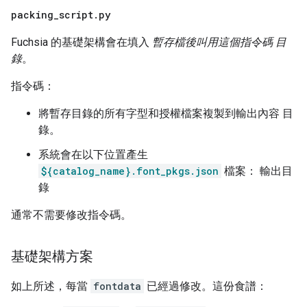
packing
_
script
.
py
Fuchsia 的基礎架構會在填入
暫存檔後叫用這個指令碼 目
錄
。
指令碼：
將暫存目錄的所有字型和授權檔案複製到輸出內容 目
錄。
系統會在以下位置產生
${catalog_name}.font_pkgs.json
檔案： 輸出目
錄
通常不需要修改指令碼。
基礎架構方案
如上所述，每當
fontdata
已經過修改。這份食譜：