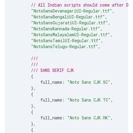
// All Indian scripts should come after De
"NotoSansDevanagariUI-Regular.ttf"
,
"NotoSansBengaliUI-Regular.ttf"
,
"NotoSansGujaratiUI-Regular.ttf"
,
"NotoSansKannada-Regular.ttf"
,
"NotoSansMalayalamUI-Regular.ttf"
,
"NotoSansTamilUI-Regular.ttf"
,
"NotoSansTelugu-Regular.ttf"
,
///
///
/// SANS SERIF CJK
{
full_name
:
"Noto Sans CJK SC"
,
},
{
full_name
:
"Noto Sans CJK TC"
,
},
{
full_name
:
"Noto Sans CJK HK"
,
},
{