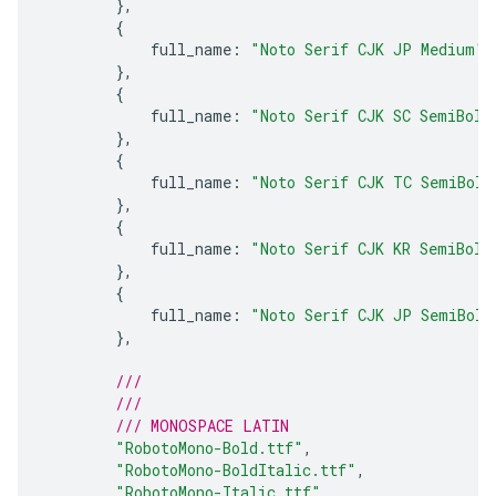
},
{
full_name
:
"Noto Serif CJK JP Medium"
,
},
{
full_name
:
"Noto Serif CJK SC SemiBold
},
{
full_name
:
"Noto Serif CJK TC SemiBold
},
{
full_name
:
"Noto Serif CJK KR SemiBold
},
{
full_name
:
"Noto Serif CJK JP SemiBold
},
///
///
/// MONOSPACE LATIN
"RobotoMono-Bold.ttf"
,
"RobotoMono-BoldItalic.ttf"
,
"RobotoMono-Italic.ttf"
,