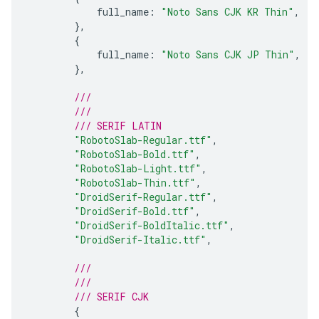
full_name
:
"Noto Sans CJK KR Thin"
,
},
{
full_name
:
"Noto Sans CJK JP Thin"
,
},
///
///
/// SERIF LATIN
"RobotoSlab-Regular.ttf"
,
"RobotoSlab-Bold.ttf"
,
"RobotoSlab-Light.ttf"
,
"RobotoSlab-Thin.ttf"
,
"DroidSerif-Regular.ttf"
,
"DroidSerif-Bold.ttf"
,
"DroidSerif-BoldItalic.ttf"
,
"DroidSerif-Italic.ttf"
,
///
///
/// SERIF CJK
{