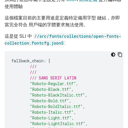
使用體驗
這個檔案目前的主要用途是定義特定備用字型 鏈結，亦即
當完全符合 用戶端的字體要求無法使用。
這是從 SLI 中
//src/fonts/collections/open-fonts-
collection.fontcfg.json5
:
fallback_chain
:
[
///
///
/// SANS SERIF LATIN
"Roboto-Regular.ttf"
,
"Roboto-Black.ttf"
,
"Roboto-BlackItalic.ttf"
,
"Roboto-Bold.ttf"
,
"Roboto-BoldItalic.ttf"
,
"Roboto-Italic.ttf"
,
"Roboto-Light.ttf"
,
"Roboto-LightItalic.ttf"
,