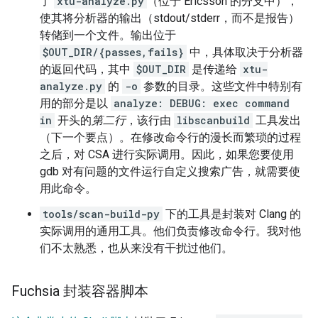
了
xtu-analyze.py
（位于 Ericsson 的分支中），
使其将分析器的输出（stdout/stderr，而不是报告）
转储到一个文件。输出位于
$OUT_DIR/{passes,fails}
中，具体取决于分析器
的返回代码，其中
$OUT_DIR
是传递给
xtu-
analyze.py
的
-o
参数的目录。这些文件中特别有
用的部分是以
analyze: DEBUG: exec command
in
开头的
第二行
，该行由
libscanbuild
工具发出
（下一个要点）。在修改命令行的漫长而繁琐的过程
之后，对 CSA 进行实际调用。因此，如果您要使用
gdb 对有问题的文件运行自定义搜索广告，就需要使
用此命令。
tools/scan-build-py
下的工具是封装对 Clang 的
实际调用的通用工具。他们负责修改命令行。我对他
们不太熟悉，也从来没有干扰过他们。
Fuchsia 封装容器脚本