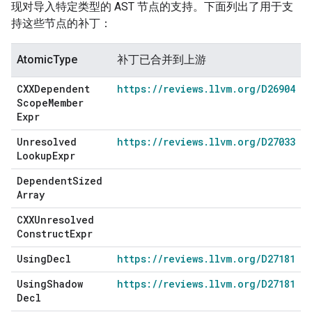
现对导入特定类型的 AST 节点的支持。下面列出了用于支
持这些节点的补丁：
AtomicType
补丁已合并到上游
CXXDependent
https://reviews.llvm.org/D26904
Scope
Member
Expr
Unresolved
https://reviews.llvm.org/D27033
Lookup
Expr
Dependent
Sized
Array
CXXUnresolved
Construct
Expr
Using
Decl
https://reviews.llvm.org/D27181
Using
Shadow
https://reviews.llvm.org/D27181
Decl