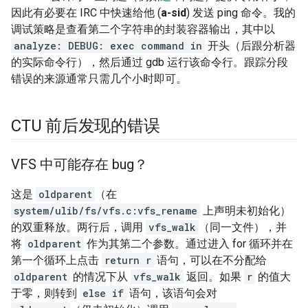
因此有必要在 IRC 中快速给他 (
a-sid
) 发送 ping 命令。我的
调试策略是查看第二个字符串的封装容器输出，其中以
analyze: DEBUG: exec command in
开头（后跟分析器
的实际命令行），然后通过 gdb 运行该命令行。
跟踪分段
错误的来源通常只需几个小时即可。
CTU 前后发现的错误
VFS 中可能存在 bug？
这是
oldparent
（在
system/ulib/fs/vfs.c:vfs_rename
上声明未初始化）
的双重释放。两行后，调用
vfs_walk
（同一文件），并
将
oldparent
作为其第二个参数。通过进入 for 循环并在
第一个循环上点击
return r
语句，可以在不分配给
oldparent
的情况下从
vfs_walk
返回。如果
r
的值大
于零，则转到
else if
语句，该语句会对