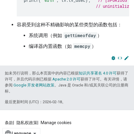
printf
(
"%d
\n
"
,
tv
.
tv_usec
);
// [SPURIOUS R
// uninitialize
容易受到这种不精确影响的某些类型的函数包括：
系统调用（例如
gettimeofday
）
编译器内置函数（如
memcpy
）
bug_report
code
edit
如未另行说明，那么本页面中的内容已根据
知识共享署名 4.0 许可
获得了
许可，并且代码示例已根据
Apache 2.0 许可
获得了许可。有关详情，请
参阅
Google 开发者网站政策
。Java 是 Oracle 和/或其关联公司的注册商
标。
最后更新时间 (UTC)：2026-02-18。
条款
隐私权政策
Manage cookies