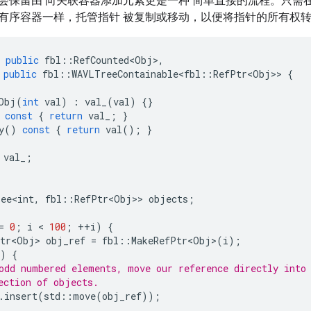
会保留由 向关联容器添加元素更是一种 简单直接的流程。只需
有序容器一样，托管指针 被复制或移动，以便将指针的所有权转
public
fbl
::
RefCounted<Obj>
,
public
fbl
::
WAVLTreeContainable<fbl
::
RefPtr<Obj>
>
{
Obj
(
int
val
)
:
val_
(
val
)
{}
const
{
return
val_
;
}
y
()
const
{
return
val
();
}
val_
;
ee<int
,
fbl
::
RefPtr<Obj>
>
objects
;
=
0
;
i
 < 
100
;
++
i
)
{
Ptr<Obj>
obj_ref
=
fbl
::
MakeRefPtr<Obj>
(
i
);
)
{
odd numbered elements, move our reference directly into
ection of objects.
.
insert
(
std
::
move
(
obj_ref
));