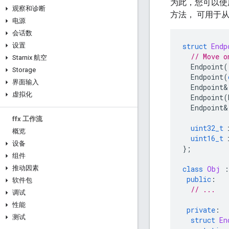
为此，您可以使
观察和诊断
方法， 可用于
电源
会话数
设置
struct
Endp
// Move o
Starnix 航空
Endpoint
(
Storage
Endpoint
(
界面输入
Endpoint
&
虚拟化
Endpoint
(
Endpoint
&
ffx 工作流
uint32_t
概览
uint16_t
设备
};
组件
推动因素
class
Obj
:
public
:
软件包
// ...
调试
性能
private
:
测试
struct
En