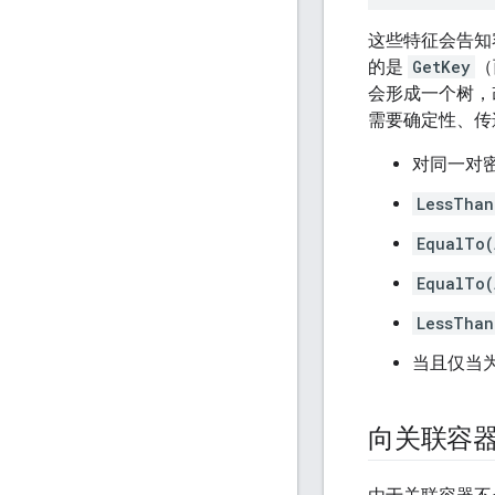
这些特征会告知
的是
GetKey
（
会形成一个树，
需要确定性、传
对同一对
LessThan
EqualTo(
EqualTo(
LessThan
当且仅当
向关联容