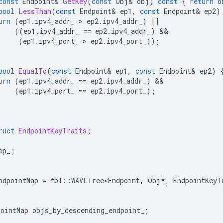
const
Endpoint
&
GetKey
(
const
Obj
&
obj
)
const
{
return
o
bool
LessThan
(
const
Endpoint
&
ep1
,
const
Endpoint
&
ep2
)
urn
(
ep1
.
ipv4_addr_
 > 
ep2
.
ipv4_addr_
)
||
((
ep1
.
ipv4_addr_
==
ep2
.
ipv4_addr_
)
(
ep1
.
ipv4_port_
 > 
ep2
.
ipv4_port_
));
bool
EqualTo
(
const
Endpoint
&
ep1
,
const
Endpoint
&
ep2
)
urn
(
ep1
.
ipv4_addr_
==
ep2
.
ipv4_addr_
)
(
ep1
.
ipv4_port_
==
ep2
.
ipv4_port_
);
ruct
EndpointKeyTraits
;
ep_
;
ndpointMap
=
fbl
::
WAVLTree<Endpoint
,
Obj
*
,
EndpointKeyT
pointMap
objs_by_descending_endpoint_
;