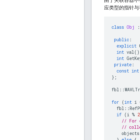
由于关联容器不
应类型的指针与
class
Obj
:
public
:
explicit
int
val
()
int
GetKe
private
:
const
int
};
fbl
::
WAVLTr
for
(
int
i
fbl
::
Ref
if
(
i
%
2
// For 
// coll
objects
}
else
{