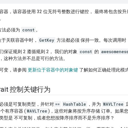
容器，该容器使用 32 位无符号整数进行键控， 最终将包含按
。
方法必须为
const
。
位于关联容器中时，
GetKey
方法都必须 保持一致。每次调用时
保证规则 2 遵循规则 2， 我们的对象
const
的
awesomenes
，这种方法并不总是可行的方法。
可变，请参阅
更新位于容器中的对象键
了解如何正确处理此模
rait 控制关键行为
必须是可复制类型，并针对
==
HashTable
，并为
WAVLTree
个有序容器 (
WAVLTree
)，这些对象将按升序存储 订单。如果
类型是 不可复制，或者您想按降序排序而不是升序排序？