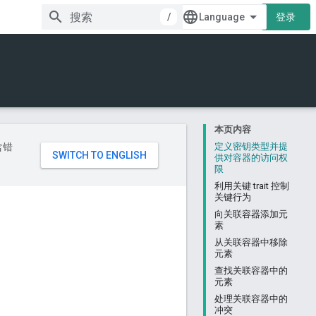
/
登录
本页内容
含错
定义密钥类型并提
供对容器的访问权
限
利用关键 trait 控制
关键行为
向关联容器添加元
素
从关联容器中移除
元素
查找关联容器中的
元素
处理关联容器中的
冲突