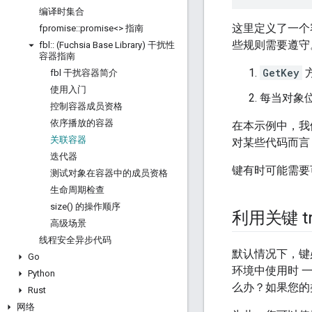
编译时集合
这里定义了一个
fpromise
::
promise<> 指南
些规则需要遵守
fbl
::
(Fuchsia Base Library) 干扰性
容器指南
GetKey
fbl 干扰容器简介
使用入门
每当对象
控制容器成员资格
依序播放的容器
在本示例中，我们
关联容器
对某些代码而言
迭代器
键有时可能需要
测试对象在容器中的成员资格
生命周期检查
size(
) 的操作顺序
利用关键 t
高级场景
线程安全异步代码
默认情况下，键
Go
环境中使用时 一
Python
么办？如果您的
Rust
网络