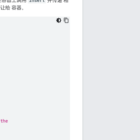
在容器上调用
insert
并传递 相
让给 容器。
 the