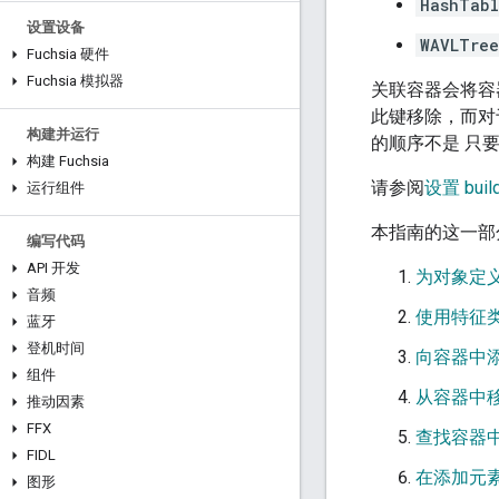
HashTab
设置设备
WAVLTree
Fuchsia 硬件
Fuchsia 模拟器
关联容器会将容
此键移除，而
构建并运行
的顺序不是 只
构建 Fuchsia
请参阅
设置 bui
运行组件
本指南的这一部
编写代码
API 开发
为对象定
音频
使用特征
蓝牙
登机时间
向容器中
组件
从容器中
推动因素
FFX
查找容器
FIDL
在添加元
图形