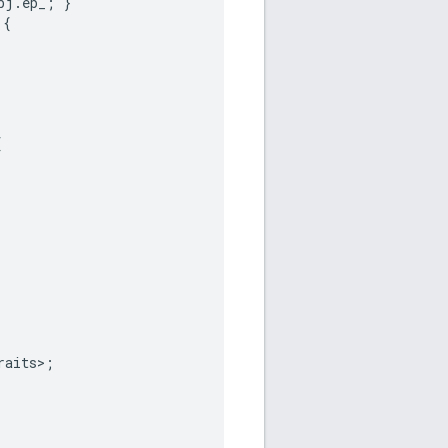
bj
.
ep_
;
}
{
{
raits
>
;