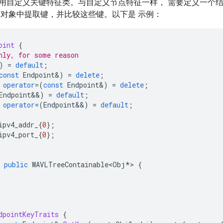
用自定义关键特征类。与自定义节点特征一样， 需要定义一个
从对象中提取键，并比较这些键。以下是 示例：
oint
{
nly, for some reason
)
=
default
;
const
Endpoint
&
)
=
delete
;
operator
=
(
const
Endpoint
&
)
=
delete
;
Endpoint
&&
)
=
default
;
operator
=
(
Endpoint
&&
)
=
default
;
ipv4_addr_
{
0
};
ipv4_port_
{
0
};
public
WAVLTreeContainable<Obj
*
>
{
dpointKeyTraits
{