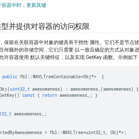
于容器中时，更新其键
类型并提供对容器的访问权限
，保留在关联容器中对象的键具有干扰性 属性。它们不是节点状
任何额外的存储空间，它们只需要 以一致且确定的方式从对象进
许容器使用 默认关键特征，以及实现 GetKey 函数。示例如下
public
fbl
::
WAVLTreeContainable<Obj
*
>
{
Obj
(
uint32_t
awesomeness
)
:
awesomeness_
(
awesomeness
)
{
GetKey
()
const
{
return
awesomeness_
;
}
t32_t
awesomeness_
;
rtedByAwesomeness
=
fbl
::
WAVLTree<uint32_t
,
Obj
*
>
;