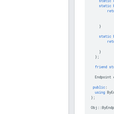
static
static
ret
}
static
ret
}
};
friend
st
Endpoint
public
:
using
ByE
};
Obj
::
ByEnd