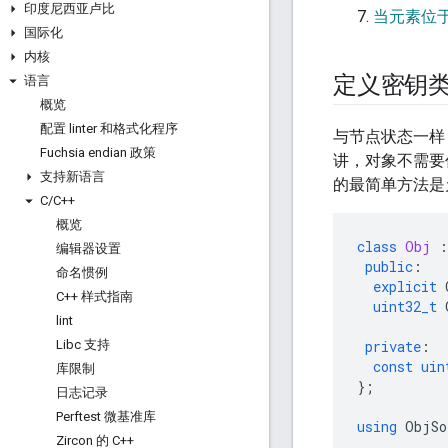
印度尼西亚卢比
当元素位
国际化
内核
定义密钥
语言
概览
配置 linter 和格式化程序
与节点状态一样
Fuchsia endian 政策
讲，对象不需要
支持新语言
的最简单方法是允
C
/
C++
概览
class
Obj
:
编辑器设置
public
:
命名惯例
explicit
C++ 样式指南
uint32_t
lint
Libc 支持
private
:
const
uin
库限制
};
日志记录
Perftest 微基准库
using
ObjSo
Zircon 的 C++