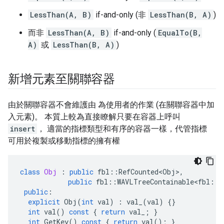
LessThan(A, B)
if-and-only (非
LessThan(B, A)
)
而非
LessThan(A, B)
if-and-only (
EqualTo(B,
A)
或
LessThan(B, A)
)
新增元素至關聯容器
由於關聯容器不會維護由 為使用者的作業 (在關聯容器中加
入元素)。 本質上較為直接瞭解只要在容器上呼叫
insert
， 適當的指標類型和有序的容器一樣，代管指標
可用於複製或移動指標的擁有權
class
Obj
:
public
fbl
::
RefCounted<Obj>
,
public
fbl
::
WAVLTreeContainable<fbl
::
R
public
:
explicit
Obj
(
int
val
)
:
val_
(
val
)
{}
int
val
()
const
{
return
val_
;
}
int
GetKey
()
const
{
return
val
();
}