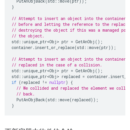
PutAnObjBack
(
std
::
move
(
ptr
));
}
// Attempt to insert an object into the container,
// before and letting the reference to the replace
// destroying the object if this was a managed poi
// the object.
std
::
unique_ptr<Obj>
ptr
=
GetAnObj
();
container
.
insert_or_replace
(
std
::
move
(
ptr
));
// Attempt to insert an object into the container,
// replaced in the case of a collision.
std
::
unique_ptr<Obj>
ptr
=
GetAnObj
();
std
::
unique_ptr<Obj>
replaced
=
container
.
insert_o
if
(
replaced
!=
nullptr
)
{
// We collided and replaced the element we colli
// back.
PutAnObjBack
(
std
::
move
(
replaced
));
}