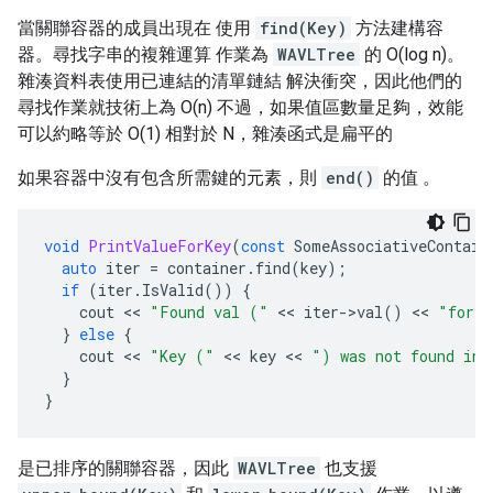
當關聯容器的成員出現在 使用
find(Key)
方法建構容
器。尋找字串的複雜運算 作業為
WAVLTree
的 O(log n)。
雜湊資料表使用已連結的清單鏈結 解決衝突，因此他們的
尋找作業就技術上為 O(n) 不過，如果值區數量足夠，效能
可以約略等於 O(1) 相對於 N，雜湊函式是扁平的
如果容器中沒有包含所需鍵的元素，則
end()
的值 。
void
PrintValueForKey
(
const
SomeAssociativeContain
auto
iter
=
container
.
find
(
key
);
if
(
iter
.
IsValid
())
{
cout
 << 
"Found val ("
 << 
iter
-
>
val
()
 << 
"for K
}
else
{
cout
 << 
"Key ("
 << 
key
 << 
") was not found in 
}
}
是已排序的關聯容器，因此
WAVLTree
也支援