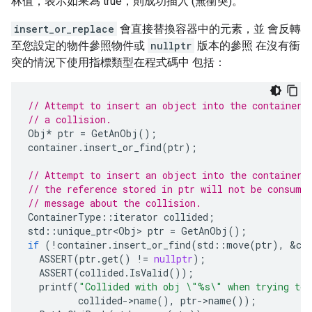
林值，表示如果為 true，則成功插入 (無衝突)。
insert_or_replace
會直接替換容器中的元素，並 會反轉
至您設定的物件參照物件或
nullptr
版本的參照 在沒有衝
突的情況下使用指標類型在程式碼中 包括：
// Attempt to insert an object into the container,
// a collision.
Obj
*
ptr
=
GetAnObj
();
container
.
insert_or_find
(
ptr
);
// Attempt to insert an object into the container.
// the reference stored in ptr will not be consume
// message about the collision.
ContainerType
::
iterator
collided
;
std
::
unique_ptr<Obj>
ptr
=
GetAnObj
();
if
(
!
container
.
insert_or_find
(
std
::
move
(
ptr
),
&
co
ASSERT
(
ptr
.
get
()
!=
nullptr
);
ASSERT
(
collided
.
IsValid
());
printf
(
"Collided with obj 
\"
%s
\"
 when trying to 
collided
-
>
name
(),
ptr
-
>
name
());