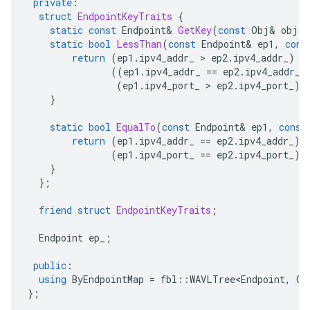
private
:
struct
EndpointKeyTraits
{
static
const
Endpoint
&
GetKey
(
const
Obj
&
obj
)
static
bool
LessThan
(
const
Endpoint
&
ep1
,
cons
return
(
ep1
.
ipv4_addr_
 > 
ep2
.
ipv4_addr_
)
|
((
ep1
.
ipv4_addr_
==
ep2
.
ipv4_addr_
)
(
ep1
.
ipv4_port_
 > 
ep2
.
ipv4_port_
))
}
static
bool
EqualTo
(
const
Endpoint
&
ep1
,
const
return
(
ep1
.
ipv4_addr_
==
ep2
.
ipv4_addr_
)
(
ep1
.
ipv4_port_
==
ep2
.
ipv4_port_
);
}
};
friend
struct
EndpointKeyTraits
;
Endpoint
ep_
;
public
:
using
ByEndpointMap
=
fbl
::
WAVLTree<Endpoint
,
Ob
};