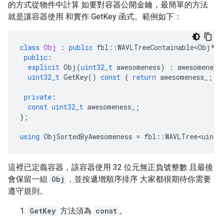
的方式從物件中計算 如要對容器公開金鑰，最簡單的方法
就是讓容器使用 和實作 GetKey 函式。範例如下：
class
Obj
:
public
fbl
::
WAVLTreeContainable<Obj
*
>
public
:
explicit
Obj
(
uint32_t
awesomeness
)
:
awesomeness
uint32_t
GetKey
()
const
{
return
awesomeness_
;
}
private
:
const
uint32_t
awesomeness_
;
};
using
ObjSortedByAwesomeness
=
fbl
::
WAVLTree<uint3
這裡已定義容器，該容器使用 32 位元無正負號整數 且最後
會保留一組
Obj
，並按遞增順序排序 大家都很期待你需要
遵守規則。
GetKey
方法須為
const
。