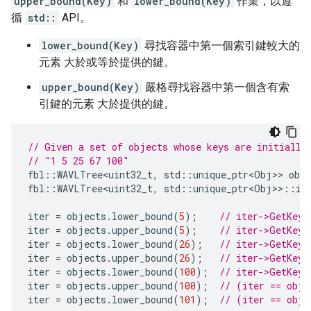
upper_bound(Key)
和
lower_bound(Key)
作業，以遵
循
std::
API。
lower_bound(Key)
尋找容器中第一個索引鍵較大的
元素 大於或等於提供的鍵。
upper_bound(Key)
嚴格尋找容器中第一個含有索
引鍵的元素 大於提供的鍵。
// Given a set of objects whose keys are initially
// "1 5 25 67 100"
fbl
::
WAVLTree<uint32_t
,
std
::
unique_ptr<Obj>
>
obj
fbl
::
WAVLTree<uint32_t
,
std
::
unique_ptr<Obj>
>
::
it
iter
=
objects
.
lower_bound
(
5
);
// iter->GetKey(
iter
=
objects
.
upper_bound
(
5
);
// iter->GetKey(
iter
=
objects
.
lower_bound
(
26
);
// iter->GetKey(
iter
=
objects
.
upper_bound
(
26
);
// iter->GetKey(
iter
=
objects
.
lower_bound
(
100
);
// iter->GetKey(
iter
=
objects
.
upper_bound
(
100
);
// (iter == obje
iter
=
objects
.
lower_bound
(
101
);
// (iter == obje