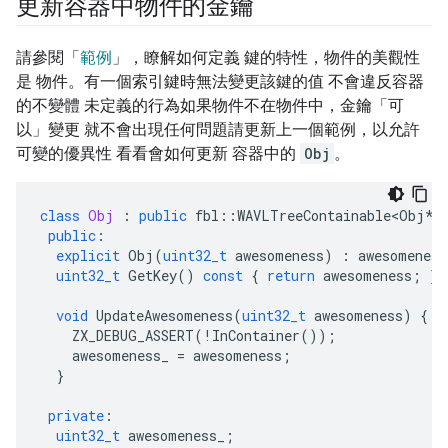
更新容器中物件的金鑰
請參閱「
範例
」，瞭解如何定義 鍵的特性，物件的美觀性
是 物件。有一個索引鍵時無法變更該鍵的值 不會違反容器
的不變體 未定義的行為如果物件不在物件中，金鑰「可
以」
變更 就不會出現任何問題請更新上一個範例，以允許
可變的優異性 看看會如何更新 容器中的
Obj
。
class
Obj
:
public
fbl
::
WAVLTreeContainable<Obj
*
>
public
:
explicit
Obj
(
uint32_t
awesomeness
)
:
awesomeness
uint32_t
GetKey
()
const
{
return
awesomeness
;
}
void
UpdateAwesomeness
(
uint32_t
awesomeness
)
{
ZX_DEBUG_ASSERT
(
!
InContainer
());
awesomeness_
=
awesomeness
;
}
private
:
uint32_t
awesomeness_
;