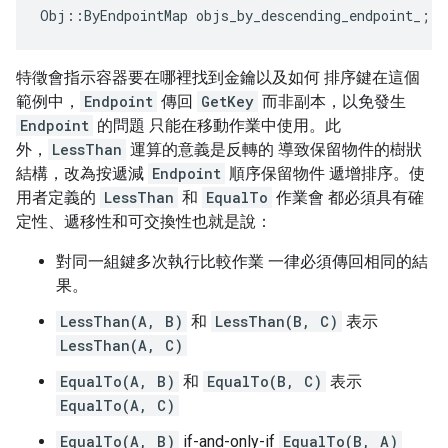
Obj
::
ByEndpointMap
objs_by_descending_endpoint_
;
特徵會指示容器要在哪裡找到金鑰以及如何 排序鍵在這個
範例中，
Endpoint
傳回
GetKey
而非副本，以免發生
Endpoint
的問題 只能在移動作業中使用。此
外，
LessThan
運算的意義是反轉的 導致保留物件的樹狀
結構，改為按遞減
Endpoint
順序保留物件 遞增排序。使
用者定義的
LessThan
和
EqualTo
作業會 都必須具有確
定性、遞移性和可交換性也就是說：
對同一組鍵多次執行比較作業 一律必須傳回相同的結
果。
LessThan(A, B)
和
LessThan(B, C)
表示
LessThan(A, C)
EqualTo(A, B)
和
EqualTo(B, C)
表示
EqualTo(A, C)
EqualTo(A, B)
if-and-only-if
EqualTo(B, A)