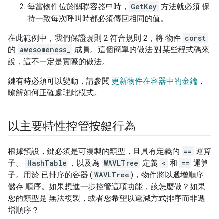
每當物件位於關聯容器中時，
GetKey
方法就必須 保
持一致每次呼叫時都必須傳回相同的值。
在此範例中，我們保證規則 2 符合規則 2，將 物件
const
的
awesomeness_
成員。這個簡單的做法 對某些程式碼來
說，這不一定是實際的做法。
鍵有時必須可以變動，請參閱
更新物件在容器中的金鑰
，
瞭解如何正確處理此模式。
以主要特性控管按鍵行為
根據預設，鍵必須是可複製的類型，且具有定義的
==
運算
子。
HashTable
，以及為
WAVLTree
定義
<
和
==
運算
子。用於 已排序的容器 (
WAVLTree
)，物件將以遞增順序
儲存 順序。如果想進一步控管這項功能，該怎麼做？如果
您的類型是 無法複製，或者您希望以遞減方式排序而非遞
增順序？