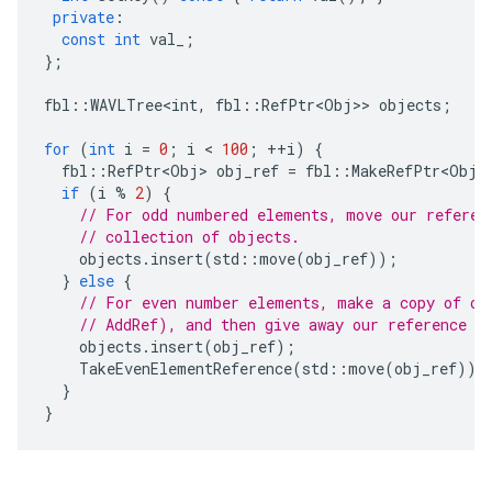
private
:
const
int
val_
;
};
fbl
::
WAVLTree<int
,
fbl
::
RefPtr<Obj>
>
objects
;
for
(
int
i
=
0
;
i
 < 
100
;
++
i
)
{
fbl
::
RefPtr<Obj>
obj_ref
=
fbl
::
MakeRefPtr<Obj>
if
(
i
%
2
)
{
// For odd numbered elements, move our referen
// collection of objects.
objects
.
insert
(
std
::
move
(
obj_ref
));
}
else
{
// For even number elements, make a copy of ou
// AddRef), and then give away our reference t
objects
.
insert
(
obj_ref
);
TakeEvenElementReference
(
std
::
move
(
obj_ref
));
}
}