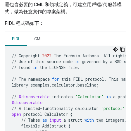
還包含必要的 CML 和領域定義，可建立用戶端/伺服器模
式，做為任意實作的專案架構。
FIDL 程式碼如下：
FIDL
CML
//
Copyright
2022
The
Fuchsia
Authors
.
All
rights
//
Use
of
this
source
code
is
governed
by
a
BSD
-
sty
//
found
in
the
LICENSE
file
.
//
The
namespace
for
this
FIDL
protocol
.
This
name
library
examples
.
calculator
.
baseline
;
//
@discoverable
indicates
'Calculator'
is
a
proto
@discoverable
//
A
limited
-
functionality
calculator
'protocol'
t
open
protocol
Calculator
{
//
Takes
as
input
a
struct
with
two
integers
,
flexible
Add
(
struct
{