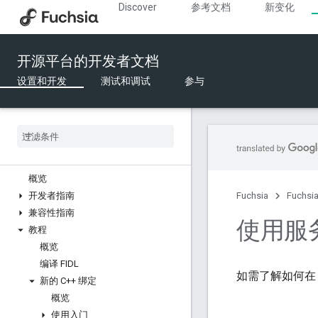
Discover
参考文档
新变化
编写代码
API 开发
开源平台的开发者文档
音频
蓝牙
设置和开发
测试和调试
参与
登机时间
组件
推动因素
FFX
FIDL
概览
开发者指南
Fuchsia
Fuchs
兼容性指南
使用服
教程
概览
编译 FIDL
如需了解如何在 
新的 C++ 绑定
概览
使用入门