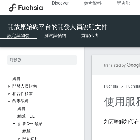
Discover
參考資料
新功能
撰寫程式碼
API 開發
開放原始碼平台的開發人員說明文件
音訊
藍牙
設定與開發
測試與偵錯
貢獻己力
登機時間
元件
驅動因素
ffx
FIDL
總覽
開發人員指南
Fuchsia
Fuchs
相容性指南
使用服
教學課程
總覽
編譯 FIDL
如要瞭解如何在 
新增 C++ 繫結
總覽
開始使用