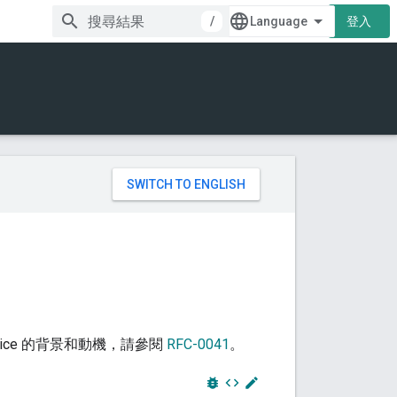
/
登入
。
ervice 的背景和動機，請參閱
RFC-0041
。
bug_report
code
edit