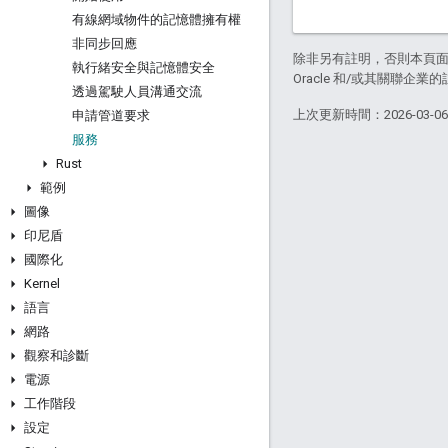
有線網域物件的記憶體擁有權
非同步回應
除非另有註明，否則本頁
執行緒安全與記憶體安全
Oracle 和/或其關聯企業
透過駕駛人員溝通交流
上次更新時間：2026-03-0
申請管道要求
服務
Rust
範例
圖像
印尼盾
國際化
Kernel
語言
網路
觀察和診斷
電源
工作階段
設定