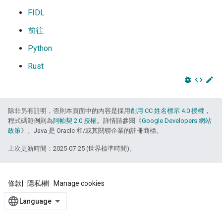
FIDL
前往
Python
Rust
bug_report
code
edit
除非另有註明，否則本頁面中的內容是採用
創用 CC 姓名標示 4.0 授權
，
程式碼範例則為
阿帕契 2.0 授權
。詳情請參閱《
Google Developers 網站
政策
》。Java 是 Oracle 和/或其關聯企業的註冊商標。
上次更新時間：2025-07-25 (世界標準時間)。
條款
隱私權
Manage cookies