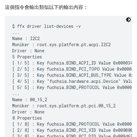
這個指令會輸出類似以下的輸出內容：
$ ffx driver list-devices -v

...

Name : I2C2

Moniker : root.sys.platform.pt.acpi.I2C2

Driver : None

5 Properties

[ 1/ 5] : Key fuchsia.BIND_ACPI_ID Value 0x000034

[ 2/ 5] : Key fuchsia.BIND_PCI_TOPO Value 0x0000aa

[ 3/ 5] : Key fuchsia.BIND_ACPI_BUS_TYPE Value 0x00
[ 4/ 5] : Key "fuchsia.hardware.acpi.Device" Value 
[ 5/ 5] : Key fuchsia.BIND_PROTOCOL Value 0x00001e

...

Name : 00_15_2

Moniker : root.sys.platform.pt.pci.00_15_2

Driver : None

8 Properties

[ 1/ 8] : Key fuchsia.BIND_PROTOCOL Value 0x00001f

[ 2/ 8] : Key fuchsia.BIND_PCI_VID Value 0x008086

[ 3/ 8] : Key fuchsia.BIND_PCI_DID Value 0x009d62
