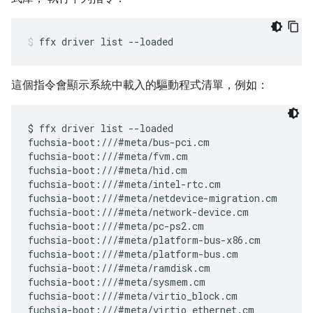
ffx
driver
list
--loaded
這個指令會顯示系統中載入的驅動程式清單，例如：
$ ffx driver list --loaded

fuchsia-boot:///#meta/bus-pci.cm

fuchsia-boot:///#meta/fvm.cm

fuchsia-boot:///#meta/hid.cm

fuchsia-boot:///#meta/intel-rtc.cm

fuchsia-boot:///#meta/netdevice-migration.cm

fuchsia-boot:///#meta/network-device.cm

fuchsia-boot:///#meta/pc-ps2.cm

fuchsia-boot:///#meta/platform-bus-x86.cm

fuchsia-boot:///#meta/platform-bus.cm

fuchsia-boot:///#meta/ramdisk.cm

fuchsia-boot:///#meta/sysmem.cm

fuchsia-boot:///#meta/virtio_block.cm

fuchsia-boot:///#meta/virtio_ethernet.cm
