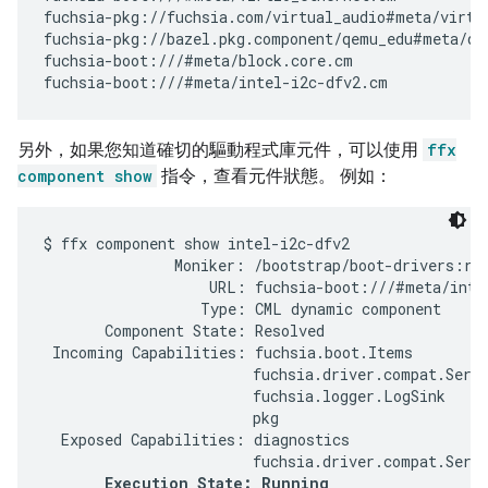
fuchsia-pkg://fuchsia.com/virtual_audio#meta/virtua
fuchsia-pkg://bazel.pkg.component/qemu_edu#meta/qem
fuchsia-boot:///#meta/block.core.cm

另外，如果您知道確切的驅動程式庫元件，可以使用
ffx
component show
指令，查看元件狀態。 例如：
$ ffx component show intel-i2c-dfv2

               Moniker: /bootstrap/boot-drivers:roo
                   URL: fuchsia-boot:///#meta/intel
                  Type: CML dynamic component

       Component State: Resolved

 Incoming Capabilities: fuchsia.boot.Items

                        fuchsia.driver.compat.Servi
                        fuchsia.logger.LogSink

                        pkg

  Exposed Capabilities: diagnostics

                        fuchsia.driver.compat.Servi
Execution State: Running