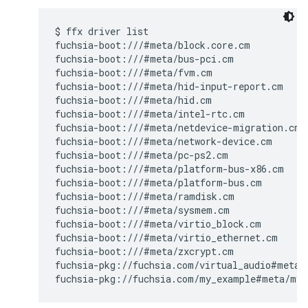
$ ffx driver list

fuchsia-boot:///#meta/block.core.cm

fuchsia-boot:///#meta/bus-pci.cm

fuchsia-boot:///#meta/fvm.cm

fuchsia-boot:///#meta/hid-input-report.cm

fuchsia-boot:///#meta/hid.cm

fuchsia-boot:///#meta/intel-rtc.cm

fuchsia-boot:///#meta/netdevice-migration.cm

fuchsia-boot:///#meta/network-device.cm

fuchsia-boot:///#meta/pc-ps2.cm

fuchsia-boot:///#meta/platform-bus-x86.cm

fuchsia-boot:///#meta/platform-bus.cm

fuchsia-boot:///#meta/ramdisk.cm

fuchsia-boot:///#meta/sysmem.cm

fuchsia-boot:///#meta/virtio_block.cm

fuchsia-boot:///#meta/virtio_ethernet.cm

fuchsia-boot:///#meta/zxcrypt.cm

fuchsia-pkg://fuchsia.com/virtual_audio#meta/v