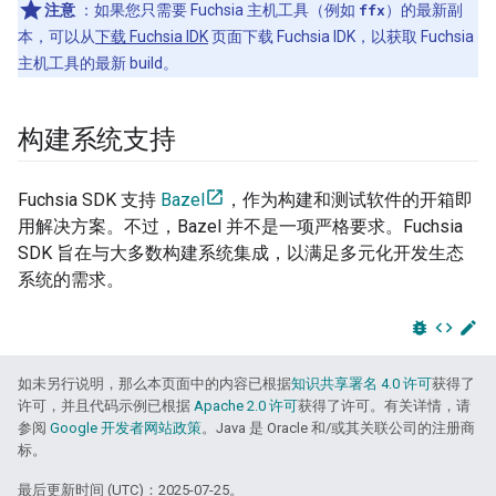
注意
：如果您只需要 Fuchsia 主机工具（例如
ffx
）的最新副
本，可以从
下载 Fuchsia IDK
页面下载 Fuchsia IDK，以获取 Fuchsia
主机工具的最新 build。
构建系统支持
Fuchsia SDK 支持
Bazel
，作为构建和测试软件的开箱即
用解决方案。不过，Bazel 并不是一项严格要求。Fuchsia
SDK 旨在与大多数构建系统集成，以满足多元化开发生态
系统的需求。
bug_report
code
edit
如未另行说明，那么本页面中的内容已根据
知识共享署名 4.0 许可
获得了
许可，并且代码示例已根据
Apache 2.0 许可
获得了许可。有关详情，请
参阅
Google 开发者网站政策
。Java 是 Oracle 和/或其关联公司的注册商
标。
最后更新时间 (UTC)：2025-07-25。