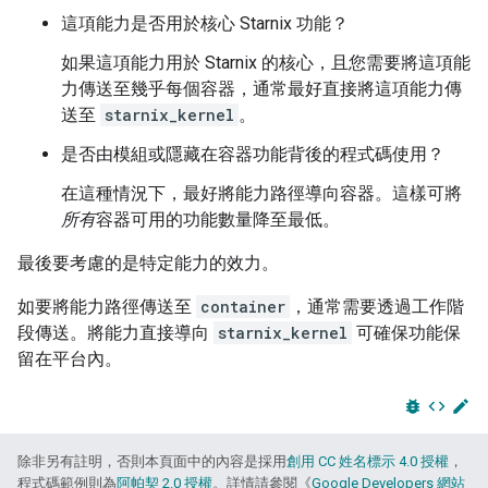
這項能力是否用於核心 Starnix 功能？
如果這項能力用於 Starnix 的核心，且您需要將這項能
力傳送至幾乎每個容器，通常最好直接將這項能力傳
送至
starnix_kernel
。
是否由模組或隱藏在容器功能背後的程式碼使用？
在這種情況下，最好將能力路徑導向容器。這樣可將
所有
容器可用的功能數量降至最低。
最後要考慮的是特定能力的效力。
如要將能力路徑傳送至
container
，通常需要透過工作階
段傳送。將能力直接導向
starnix_kernel
可確保功能保
留在平台內。
bug_report
code
edit
除非另有註明，否則本頁面中的內容是採用
創用 CC 姓名標示 4.0 授權
，
程式碼範例則為
阿帕契 2.0 授權
。詳情請參閱《
Google Developers 網站