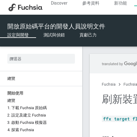
Discover
參考資料
新功能
開放原始碼平台的開發人員說明文件
設定與開發
測試與偵錯
貢獻己力
總覽
Fuchsia
Fuchs
開始使用
刷新裝置 
總覽
1
.
下載 Fuchsia 原始碼
2
.
設定及建立 Fuchsia
ffx target f
3
.
啟動 Fuchsia 模擬器
4
.
探索 Fuchsia