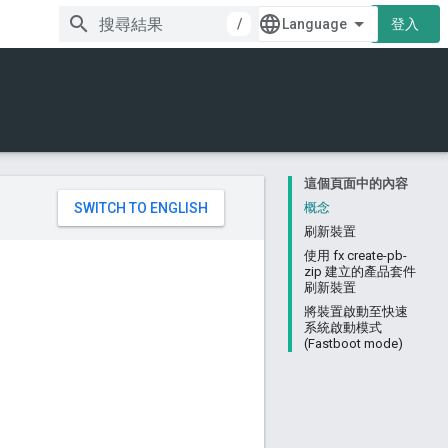
/
登入
這個頁面中的內容
。
概念
刷新裝置
使用 fx create-pb-
zip 建立的產品套件
刷新裝置
將裝置啟動至快速
系統啟動模式
(Fastboot mode)