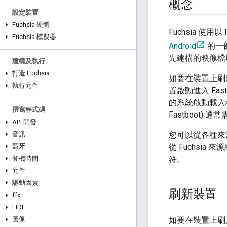
概念
設定裝置
Fuchsia 硬體
Fuchsia 使用
Fuchsia 模擬器
Android
的一部
先建構的映像檔
建構及執行
打造 Fuchsia
如要在裝置上刷新 
執行元件
置啟動進入 Fas
的系統啟動載入程
撰寫程式碼
Fastboot
API 開發
音訊
您可以從各種來源取
藍牙
從 Fuchs
登機時間
符。
元件
驅動因素
刷新裝置
ffx
FIDL
圖像
如要在裝置上刷入