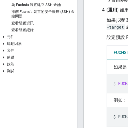
為 Fuchsia 裝置建立 SSH 金鑰
(
選用
) 如
排解 Fuchsia 裝置的安全殼層 (SSH) 金
鑰問題
如果步驟 
查看裝置資訊
-target
查看裝置紀錄
元件
設定預設 
驅動因素
套件
FUCHSI
偵錯
效能
如果是 
測試
FUCH
例如：