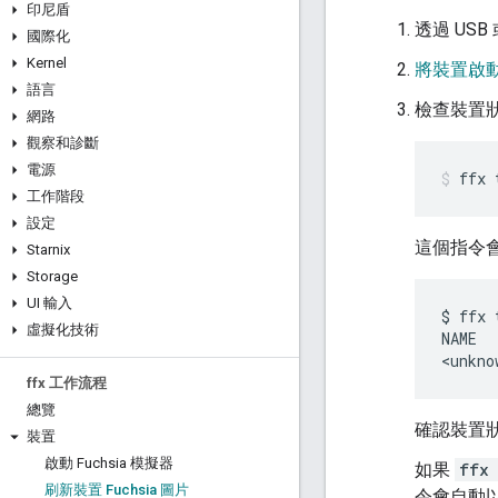
印尼盾
透過 US
國際化
Kernel
將裝置啟
語言
檢查裝置
網路
觀察和診斷
電源
ffx
工作階段
設定
這個指令
Starnix
Storage
UI 輸入
$ ffx 
虛擬化技術
NAME  
ffx 工作流程
總覽
確認裝置
裝置
啟動 Fuchsia 模擬器
如果
ffx 
刷新裝置 Fuchsia 圖片
令會自動