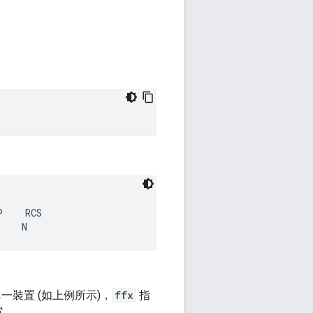
    RCS

示單一裝置 (如上例所示)，
ffx
指
置。