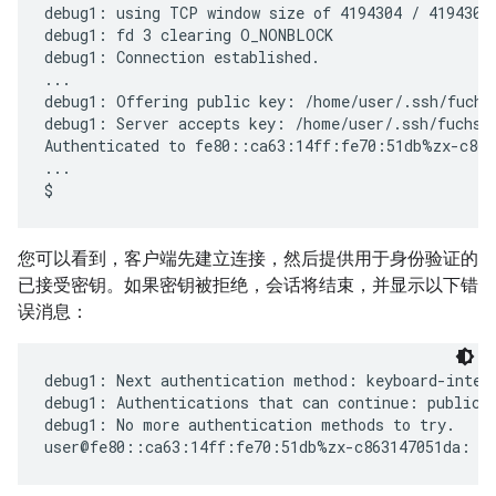
debug1: using TCP window size of 4194304 / 4194304

debug1: fd 3 clearing O_NONBLOCK

debug1: Connection established.

...

debug1: Offering public key: /home/user/.ssh/fuchsi
debug1: Server accepts key: /home/user/.ssh/fuchsia
Authenticated to fe80::ca63:14ff:fe70:51db%zx-c863
...

您可以看到，客户端先建立连接，然后提供用于身份验证的
已接受密钥。如果密钥被拒绝，会话将结束，并显示以下错
误消息：
debug1: Next authentication method: keyboard-intera
debug1: Authentications that can continue: publicke
debug1: No more authentication methods to try.
