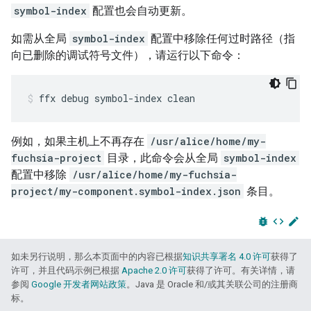
symbol-index
配置也会自动更新。
如需从全局
symbol-index
配置中移除任何过时路径（指
向已删除的调试符号文件），请运行以下命令：
ffx
debug
symbol-index
clean
例如，如果主机上不再存在
/usr/alice/home/my-
fuchsia-project
目录，此命令会从全局
symbol-index
配置中移除
/usr/alice/home/my-fuchsia-
project/my-component.symbol-index.json
条目。
bug_report
code
edit
如未另行说明，那么本页面中的内容已根据
知识共享署名 4.0 许可
获得了
许可，并且代码示例已根据
Apache 2.0 许可
获得了许可。有关详情，请
参阅
Google 开发者网站政策
。Java 是 Oracle 和/或其关联公司的注册商
标。