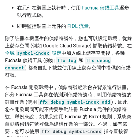
在元件在裝置上執行時，使用
Fuchsia 偵錯工具
逐步
執行程式碼。
即時監控裝置上元件的
FIDL 流量
。
除了註冊本機產生的偵錯符號外，您也可以設定環境，從線
上儲存空間 (例如 Google Cloud Storage) 擷取偵錯符號。在
全域
symbol-index
設定
中加入線上儲存空間後，各種
Fuchsia 偵錯工具 (例如
ffx log
和
ffx debug
connect
) 都會自動下載並使用線上儲存空間中提供的偵錯
符號。
在 Fuchsia 開發環境中，偵錯符號經常會在背景進行註冊。
部分 Fuchsia 工具會在偵測到偵錯符號時，叫用偵錯符號的
註冊作業 (使用
ffx debug symbol-index add
)，因此
您在開發期間可能不需要手動註冊 Fuchsia 元件的偵錯符
號。舉例來說，如果您使用 Fuchsia 的 Bazel 規則，系統會
自動將偵錯符號登錄為建構作業的一部分。不過，如有需
要，您可以使用
ffx debug symbol-index
指令直接管