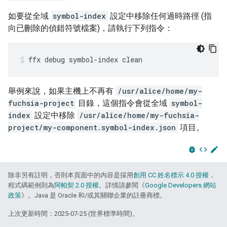
如要從全域
symbol-index
設定中移除任何過時路徑 (指
向已刪除的偵錯符號檔案)，請執行下列指令：
ffx
debug
symbol-index
clean
舉例來說，如果主機上不再有
/usr/alice/home/my-
fuchsia-project
目錄，這個指令會從全域
symbol-
index
設定中移除
/usr/alice/home/my-fuchsia-
project/my-component.symbol-index.json
項目。
bug_report
code
edit
除非另有註明，否則本頁面中的內容是採用
創用 CC 姓名標示 4.0 授權
，
程式碼範例則為
阿帕契 2.0 授權
。詳情請參閱《
Google Developers 網站
政策
》。Java 是 Oracle 和/或其關聯企業的註冊商標。
上次更新時間：2025-07-25 (世界標準時間)。