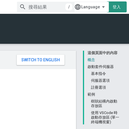
/
登入
這個頁面中的內容
。
概念
啟動套件伺服器
基本指令
伺服器選項
註冊選項
範例
樹狀結構內啟動
存放區
使用 VSCode 時
啟動存放區 (單一
終端機視窗)