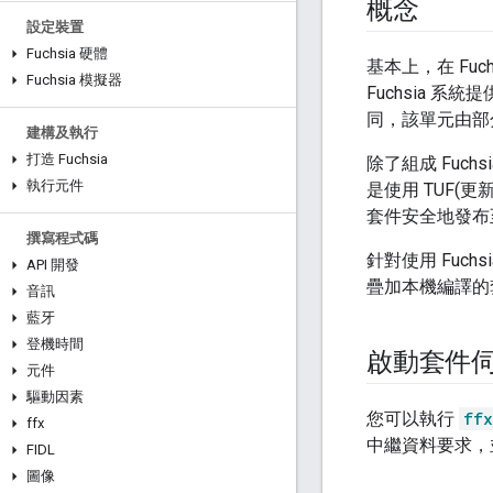
概念
設定裝置
Fuchsia 硬體
基本上，在 Fuc
Fuchsia 模擬器
Fuchsia 
同，該單元由部
建構及執行
打造 Fuchsia
除了組成 Fuch
執行元件
是使用 TUF(更
套件安全地發布至執
撰寫程式碼
針對使用 Fu
API 開發
疊加本機編譯的
音訊
藍牙
登機時間
啟動套件
元件
驅動因素
您可以執行
ffx
ffx
中繼資料要求，並
FIDL
圖像