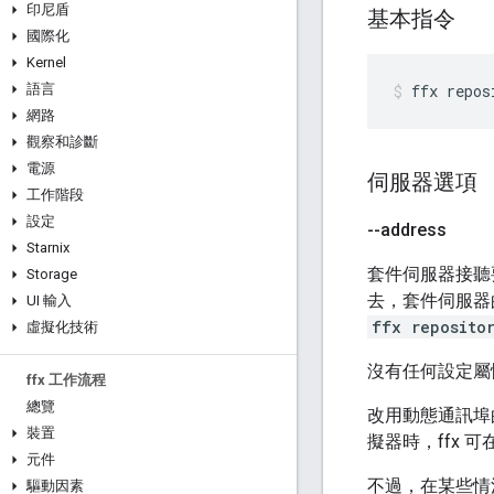
印尼盾
基本指令
國際化
Kernel
語言
ffx
repos
網路
觀察和診斷
電源
伺服器選項
工作階段
設定
--address
Starnix
套件伺服器接聽要
Storage
去，套件伺服器
UI 輸入
ffx repositor
虛擬化技術
沒有任何設定屬
ffx 工作流程
總覽
改用動態通訊埠
裝置
擬器時，ffx 
元件
不過，在某些情
驅動因素