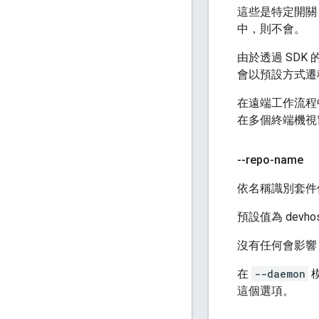
這些是特定開關
中，則不會。
由於透過 SDK
會以預設方式遷
在遠端工作流程中
在多個終端機視
--repo-name
依名稱識別套件
預設值為 dev
沒有任何會影
在
--daemon
這個選項。