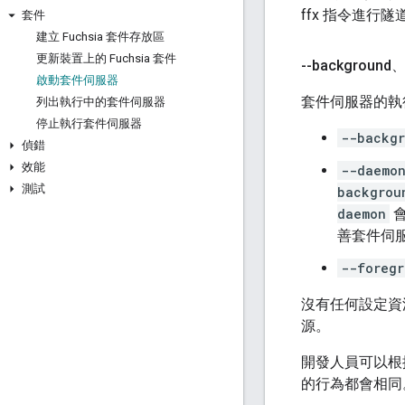
ffx 指令進
套件
建立 Fuchsia 套件存放區
更新裝置上的 Fuchsia 套件
--background
啟動套件伺服器
套件伺服器的執
列出執行中的套件伺服器
停止執行套件伺服器
--backg
偵錯
效能
--daemo
測試
backgrou
daemon
會
善套件伺
--foregr
沒有任何設定資
源。
開發人員可以根
的行為都會相同