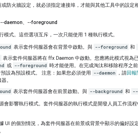
行隧道或防火牆設定，就必須指定連接埠，才能與其他工具中的設定
、--daemon、--foreground
行模式。這些選項互斥，一次只能使用 1 種執行模式。
round
表示套件伺服器會在背景中啟動。與
--foreground
和
n
表示套件伺服器將在 ffx Daemon 中啟動。您應將此模式
nd
或
--foreground
時才能使用。在完成淘汰和移除程序之前
預設為預設模式。 注意：如果您必須使用
--daemon
，請
回報
服器。
ound
表示套件伺服器會在前景啟動。與
--background
和
--
源會影響執行模式。套件伺服器的執行模式是開發人員工作流程中許
據 UI 的個別情況，為套件伺服器在前景或背景中顯示的偏好設
。