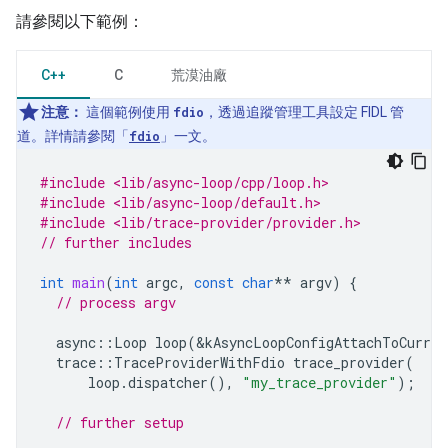
請參閱以下範例：
C++
C
荒漠油廠
注意：
這個範例使用
fdio
，透過追蹤管理工具設定 FIDL 管
道。詳情請參閱「
fdio
」一文。
#include <lib/async-loop/cpp/loop.h>
#include <lib/async-loop/default.h>
#include <lib/trace-provider/provider.h>
// further includes
int
main
(
int
argc
,
const
char
**
argv
)
{
// process argv
async
::
Loop
loop
(
&
kAsyncLoopConfigAttachToCurren
trace
::
TraceProviderWithFdio
trace_provider
(
loop
.
dispatcher
(),
"my_trace_provider"
);
// further setup