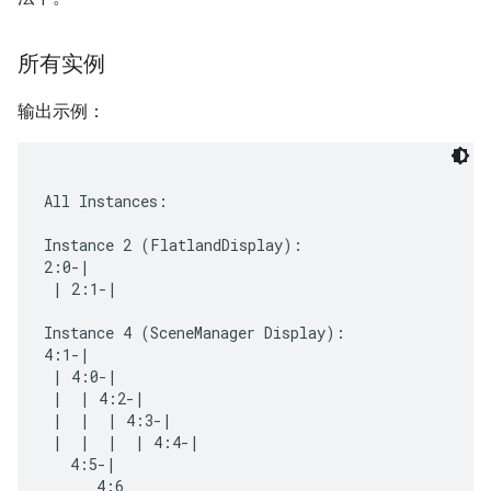
所有实例
输出示例：
All Instances:

Instance 2 (FlatlandDisplay):

2:0-|

 | 2:1-|

Instance 4 (SceneManager Display):

4:1-|

 | 4:0-|

 |  | 4:2-|

 |  |  | 4:3-|

 |  |  |  | 4:4-|

   4:5-|

      4:6
