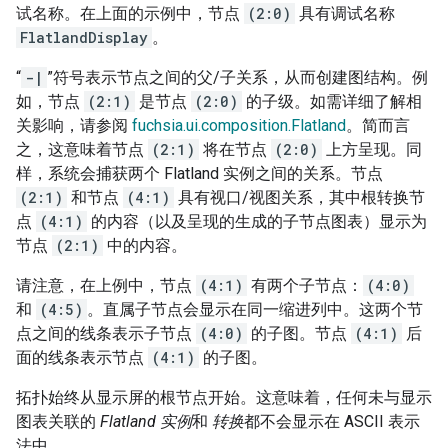
试名称。在上面的示例中，节点
(2:0)
具有调试名称
FlatlandDisplay
。
“
-|
”符号表示节点之间的父/子关系，从而创建图结构。例
如，节点
(2:1)
是节点
(2:0)
的子级。如需详细了解相
关影响，请参阅
fuchsia.ui.composition.Flatland
。简而言
之，这意味着节点
(2:1)
将在节点
(2:0)
上方呈现。同
样，系统会捕获两个 Flatland 实例之间的关系。节点
(2:1)
和节点
(4:1)
具有视口/视图关系，其中根转换节
点
(4:1)
的内容（以及呈现的生成的子节点图表）显示为
节点
(2:1)
中的内容。
请注意，在上例中，节点
(4:1)
有两个子节点：
(4:0)
和
(4:5)
。直属子节点会显示在同一缩进列中。这两个节
点之间的线条表示子节点
(4:0)
的子图。节点
(4:1)
后
面的线条表示节点
(4:1)
的子图。
拓扑始终从显示屏的根节点开始。这意味着，任何未与显示
图表关联的
Flatland 实例
和
转换
都不会显示在 ASCII 表示
法中。