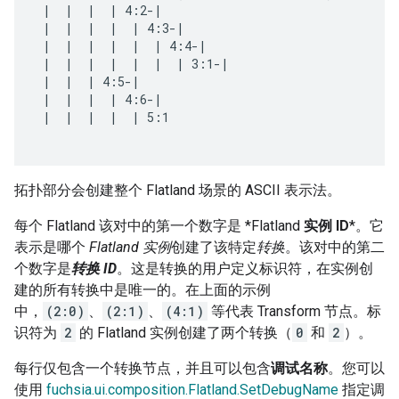
 |  |  |  | 4:2-|

 |  |  |  |  | 4:3-|

 |  |  |  |  |  | 4:4-|

 |  |  |  |  |  |  | 3:1-|

 |  |  | 4:5-|

 |  |  |  | 4:6-|

 |  |  |  |  | 5:1

拓扑部分会创建整个 Flatland 场景的 ASCII 表示法。
每个 Flatland
该对中的第一个数字是 *Flatland
实例 ID
*。它
表示是哪个
Flatland 实例
创建了该特定
转换
。该对中的第二
个数字是
转换 ID
。这是转换的用户定义标识符，在实例创
建的所有转换中是唯一的。在上面的示例
中，
(2:0)
、
(2:1)
、
(4:1)
等代表 Transform 节点。标
识符为
2
的 Flatland 实例创建了两个转换（
0
和
2
）。
每行仅包含一个转换节点，并且可以包含
调试名称
。您可以
使用
fuchsia.ui.composition.Flatland.SetDebugName
指定调