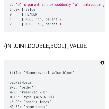
// "b"'s parent is now suddenly "c", introducing a
Index
|
Value
0
|
HEADER
1
|
NODE
"c"
,
parent
2
2
|
NODE
"b"
,
parent
1
{INT
,
UINT
,
DOUBLE
,
BOOL}
_
VALUE