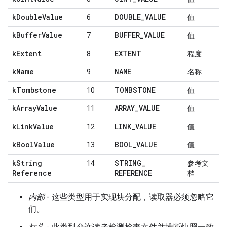
k
Double
Value
DOUBLE
_
VALUE
6
值
k
Buffer
Value
BUFFER
_
VALUE
7
值
k
Extent
EXTENT
8
程度
k
Name
NAME
9
名称
k
Tombstone
TOMBSTONE
10
值
k
Array
Value
ARRAY
_
VALUE
11
值
k
Link
Value
LINK
_
VALUE
12
值
k
Bool
Value
BOOL
_
VALUE
13
值
k
String
STRING
_
14
参考文
Reference
REFERENCE
档
内部
- 这些类型用于实现块分配，读取器必须忽略它
们。