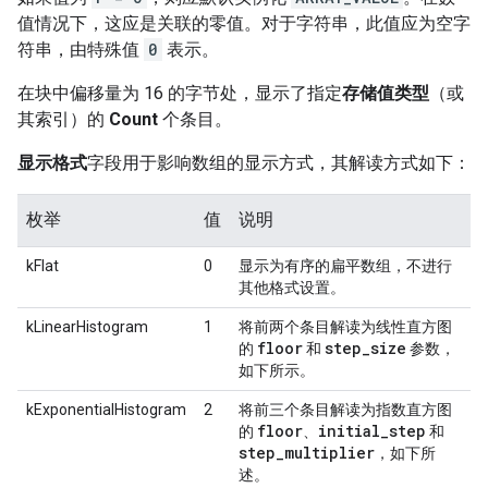
值情况下，这应是关联的零值。对于字符串，此值应为空字
符串，由特殊值
0
表示。
在块中偏移量为 16 的字节处，显示了指定
存储值类型
（或
其索引）的
Count
个条目。
显示格式
字段用于影响数组的显示方式，其解读方式如下：
枚举
值
说明
kFlat
0
显示为有序的扁平数组，不进行
其他格式设置。
kLinearHistogram
1
将前两个条目解读为线性直方图
floor
step
_
size
的
和
参数，
如下所示。
kExponentialHistogram
2
将前三个条目解读为指数直方图
floor
initial
_
step
的
、
和
step
_
multiplier
，如下所
述。