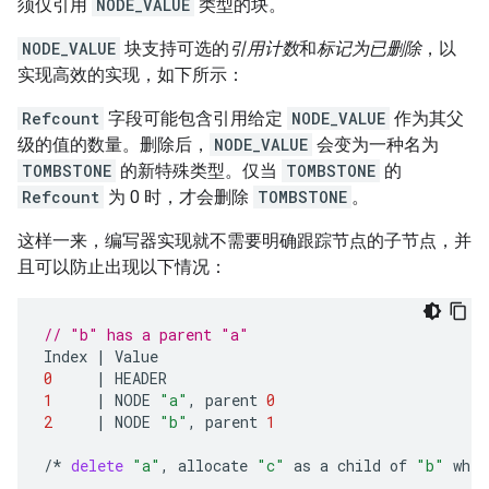
须仅引用
NODE_VALUE
类型的块。
NODE_VALUE
块支持可选的
引用计数
和
标记为已删除
，以
实现高效的实现，如下所示：
Refcount
字段可能包含引用给定
NODE_VALUE
作为其父
级的值的数量。删除后，
NODE_VALUE
会变为一种名为
TOMBSTONE
的新特殊类型。仅当
TOMBSTONE
的
Refcount
为 0 时，才会删除
TOMBSTONE
。
这样一来，编写器实现就不需要明确跟踪节点的子节点，并
且可以防止出现以下情况：
// "b" has a parent "a"
Index
|
Value
0
|
HEADER
1
|
NODE
"a"
,
parent
0
2
|
NODE
"b"
,
parent
1
/*
delete
"a"
,
allocate
"c"
as
a
child
of
"b"
whic