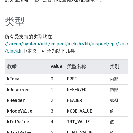
类型
所有受支持的类型均在
//zircon/system/ulib/inspect/include/lib/inspect/cpp/vmo
/block.h
中定义，可分为以下几类：
枚举
value
类型名称
类别
k
Free
FREE
0
内部
k
Reserved
RESERVED
1
内部
k
Header
HEADER
2
标题
k
Node
Value
NODE
_
VALUE
3
值
k
Int
Value
INT
_
VALUE
4
值
k
Uint
Value
UINT
_
VALUE
5
值