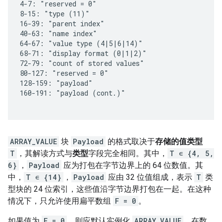
ARRAY_VALUE
块
Payload
的格式取决于
存储的值类型
T
，其解读方式与
类型
字段完全相同。其中，
T ∊ {4, 5,
6}
，
Payload
应为打包在字节边界上的 64 位数值。其
中，
T ∊ {14}
，
Payload
应由 32 位值组成，表示
T
类
型块的 24 位索引，这些值沿字节边界打包在一起。在这种
情况下，只允许使用扁平数组
F = 0
。
如果值为
F = 0
，则应默认实例化
ARRAY_VALUE
。在数