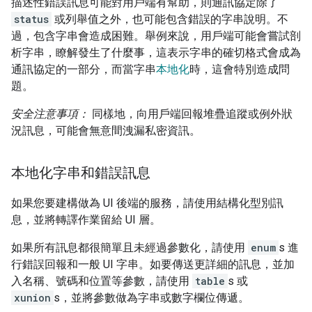
描述性錯誤訊息可能對用戶端有幫助，則通訊協定除了
status
或列舉值之外，也可能包含錯誤的字串說明。不
過，包含字串會造成困難。舉例來說，用戶端可能會嘗試剖
析字串，瞭解發生了什麼事，這表示字串的確切格式會成為
通訊協定的一部分，而當字串
本地化
時，這會特別造成問
題。
安全注意事項：
同樣地，向用戶端回報堆疊追蹤或例外狀
況訊息，可能會無意間洩漏私密資訊。
本地化字串和錯誤訊息
如果您要建構做為 UI 後端的服務，請使用結構化型別訊
息，並將轉譯作業留給 UI 層。
如果所有訊息都很簡單且未經過參數化，請使用
enum
s 進
行錯誤回報和一般 UI 字串。如要傳送更詳細的訊息，並加
入名稱、號碼和位置等參數，請使用
table
s 或
xunion
s，並將參數做為字串或數字欄位傳遞。