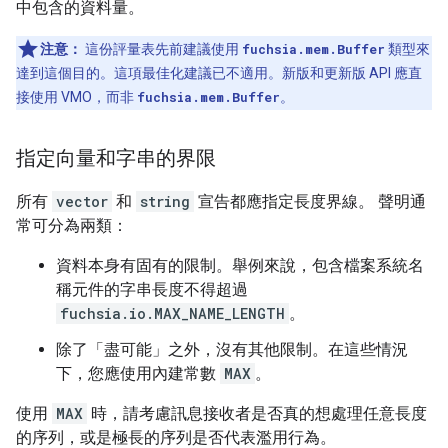
中包含的資料量。
注意：
這份評量表先前建議使用
fuchsia.mem.Buffer
類型來
達到這個目的。這項最佳化建議已不適用。新版和更新版 API 應直
接使用 VMO，而非
fuchsia.mem.Buffer
。
指定向量和字串的界限
所有
vector
和
string
宣告都應指定長度界線。 聲明通
常可分為兩類：
資料本身有固有的限制。舉例來說，包含檔案系統名
稱元件的字串長度不得超過
fuchsia.io.MAX_NAME_LENGTH
。
除了「盡可能」之外，沒有其他限制。在這些情況
下，您應使用內建常數
MAX
。
使用
MAX
時，請考慮訊息接收者是否真的想處理任意長度
的序列，或是極長的序列是否代表濫用行為。