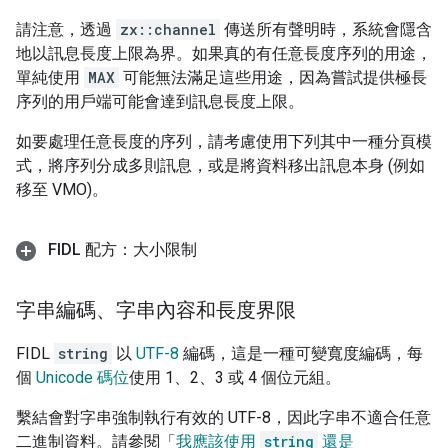
請注意，透過
zx::channel
傳送所有聲明時，系統會隱含
地以訊息長度上限為界。如果真的有任意長度序列的用途，
單純使用
MAX
可能無法滿足這些用途，因為嘗試提供極長
序列的用戶端可能會達到訊息長度上限。
如要處理任意長度的序列，請考慮使用下列其中一種分頁模
式，將序列分成多則訊息，或是將資料移出訊息本身 (例如
移至 VMO)。
FIDL 配方：大小限制
字串編碼、字串內容和長度界限
FIDL
string
以
UTF-8
編碼，這是一種可變寬度編碼，每
個
Unicode 碼位
使用 1、2、3 或 4 個位元組。
繫結會對字串強制執行有效的 UTF-8，因此字串不適合任意
二進制資料。請參閱「
我應該使用
string
還是