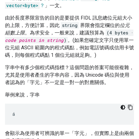
vector<byte>
？
」一文。
由於長度界限宣告的目的是要提供 FIDL 訊息總位元組大小
的上限，方便計算，因此
string
界限會指定欄位的
位元
組數上限
。為求安全，一般來說，建議預算為
(4 bytes ·
code points in string
)
。(如果您確定文字只使用單一
位元組 ASCII 範圍內的程式碼點，例如電話號碼或信用卡號
碼，則每個程式碼點 1 個位元組就足夠。)
字串中有多少個程式碼指標？這個問題的答案可能很複雜，
尤其是使用者產生的字串內容，因為 Unicode 碼位與使用
者認為的「字元」不一定是一對一的對應關係。
舉例來說，字串
會顯示為使用者可辨識的單一「字元」，但實際上是由兩個