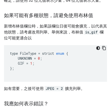
確定，請使用 32 位元值表示少量，64 位元值表示大量。
如果可能有多種狀態，請避免使用布林值
新增布林值欄位時，如果該欄位日後可能會擴充，以代表其
他狀態，請考慮改用列舉。舉例來說，布林值
is_gif
欄
位可能更適合以
type
FileType
=
strict
enum
{
UNKNOWN
=
0
;
GIF
=
1
;
};
如有需要，之後可使用
JPEG = 2
擴充列舉。
我應如何表示錯誤？