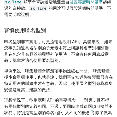
zx.Time
類型會單調遞增地測量自
裝置專屬時間基準
起經
過的奈秒數。
zx.Time
的用途可以假設這個時間基準，不
需要明確說明。
審慎使用匿名型別
匿名型別非常實用，可更流暢地說明 API。具體來說，如果
您事先知道具名型別的子元素本質上與該具名型別相關聯，
且在包含具名容器的環境外使用時，不會有任何用處或意
義，就非常適合使用匿名型別。
舉例來說，聯集變體會將幾項事物匯總在一起。 聯集變體
極少會單獨使用，也就是說，我們事先知道聯集變體只有在
特定用途的脈絡中才有意義。因此，使用匿名型別做為聯集
變體是適當且建議的做法。
理想情況下，型別應與 API 的重要概念一一對應，且不得
有兩個型別的定義相同。不過，要同時達成這兩項目標並不
1
容易，特別是當型別的命名 (會引入不同的概念
) 除了做為