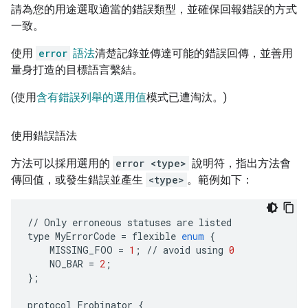
請為您的用途選取適當的錯誤類型，並確保回報錯誤的方式
一致。
使用
error
語法
清楚記錄並傳達可能的錯誤回傳，並善用
量身打造的目標語言繫結。
(使用
含有錯誤列舉的選用值
模式已遭淘汰。)
使用錯誤語法
方法可以採用選用的
error <type>
說明符，指出方法會
傳回值，或發生錯誤並產生
<type>
。範例如下：
//
Only
erroneous
statuses
are
listed
type
MyErrorCode
=
flexible
enum
{
MISSING_FOO
=
1
;
//
avoid
using
0
NO_BAR
=
2
;
};
protocol
Frobinator
{