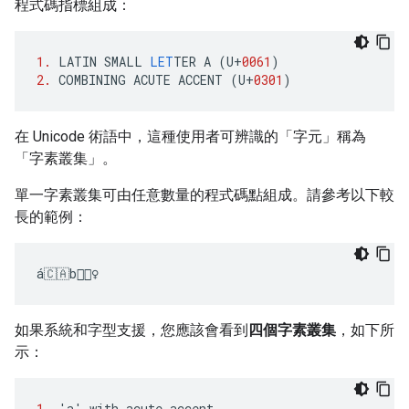
程式碼指標組成：
1.
LATIN
SMALL
LET
TER
A
(
U
+
0061
)
2.
COMBINING
ACUTE
ACCENT
(
U
+
0301
)
在 Unicode 術語中，這種使用者可辨識的「字元」稱為
「字素叢集」
。
單一字素叢集可由任意數量的程式碼點組成。請參考以下較
長的範例：
如果系統和字型支援，您應該會看到
四個字素叢集
，如下所
示：
1.
'
a
'
with
acute
accent