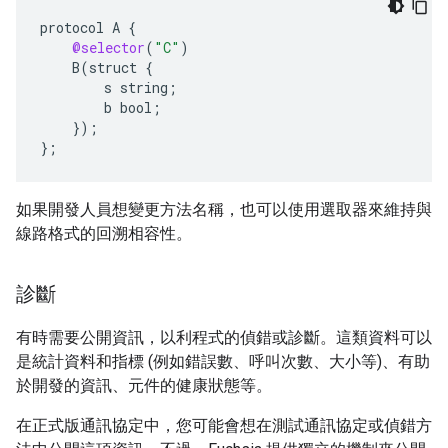
protocol
A
{
@selector
(
"C"
)
B
(
struct
{
s
string
;
b
bool
;
}
);
}
;
如果開發人員想變更方法名稱，也可以使用選取器來維持與
線路格式的回溯相容性。
診斷
有時需要公開資訊，以利程式的偵錯或診斷。這類資料可以
是統計資料和指標 (例如錯誤數、呼叫次數、大小等)、有助
於開發的資訊、元件的健康狀態等。
在正式版通訊協定中，您可能會想在測試通訊協定或偵錯方