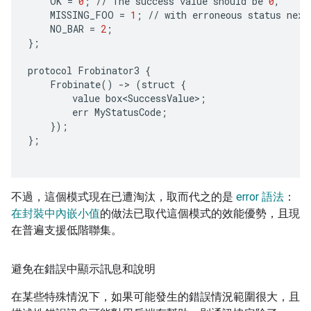
OK
=
0
;
//
The
success
value
should
be
0
,
MISSING_FOO
=
1
;
//
with
erroneous
status
next
NO_BAR
=
2
;
};
protocol
Frobinator3
{
Frobinate
()
-
>
(
struct
{
value
box<SuccessValue>
;
err
MyStatusCode
;
});
};
不過，這個模式現在已遭淘汰，取而代之的是
error 語法
：
在封裝中內嵌小值
的做法已取代這個模式的效能優勢，且現
在普遍支援低階聯集。
避免在錯誤中顯示訊息和說明
在某些特殊情況下，如果可能發生的錯誤情況範圍很大，且