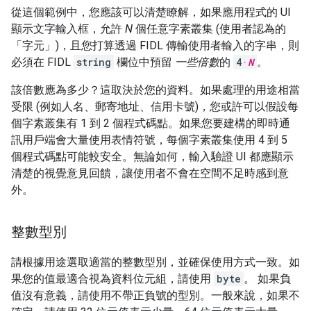
從這個範例中，您應該可以清楚瞭解，如果應用程式的 UI
顯示文字輸入框，允許
N
個任意字素叢集 (使用者認為的
「字元」)，且您打算透過 FIDL 傳輸使用者輸入的字串，則
必須在 FIDL
string
欄位中預留
一些倍數
的
4·
N
。
該倍數應為多少？這取決於您的資料。如果處理的用途相當
受限 (例如人名、郵寄地址、信用卡號)，您或許可以假設每
個字素叢集有 1 到 2 個程式碼點。如果您要建構的即時通
訊用戶端會大量使用表情符號，每個字素叢集使用 4 到 5
個程式碼點可能較安全。無論如何，輸入驗證 UI 都應顯示
清楚的視覺意見回饋，讓使用者不會在空間不足時感到意
外。
整數型別
請根據用途選取適當的整數型別，並確保使用方式一致。如
果您的值最適合視為資料位元組，請使用
byte
。 如果負
值沒有意義，請使用不帶正負號的型別。一般來說，如果不