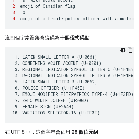
2.
emoji
of
Canadian
flag
3.
'
b
'
4.
emoji
of
a
female
police
officer
with
a
medium
這四個字素叢集會編碼為
十個程式碼點
：
 1. LATIN SMALL LETTER A (U+0061)

 2. COMBINING ACUTE ACCENT (U+0301)

 3. REGIONAL INDICATOR SYMBOL LETTER C (U+1F1E8)

 4. REGIONAL INDICATOR SYMBOL LETTER A (U+1F1E6)

 5. LATIN SMALL LETTER B (U+0062)

 6. POLICE OFFICER (U+1F46E)

 7. EMOJI MODIFIER FITZPATRICK TYPE-4 (U+1F3FD)

 8. ZERO WIDTH JOINER (U+200D)

 9. FEMALE SIGN (U+2640)

在 UTF-8 中，這個字串會佔用
28 個位元組
。