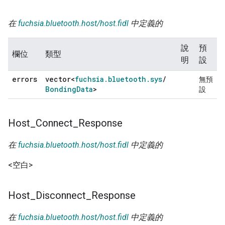
在
fuchsia.bluetooth.host/host.fidl
中定義的
說
預
欄位
類型
明
設
errors
vector<
fuchsia
.
bluetooth
.
sys
/
無預
Bonding
Data
>
設
Host
_
Connect
_
Response
在
fuchsia.bluetooth.host/host.fidl
中定義的
<空白>
Host
_
Disconnect
_
Response
在
fuchsia.bluetooth.host/host.fidl
中定義的