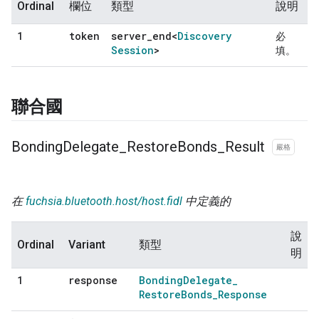
Ordinal
欄位
類型
說明
token
server
_
end<
Discovery
1
必
Session
>
填。
聯合國
Bonding
Delegate
_
Restore
Bonds
_
Result
嚴格
在
fuchsia.bluetooth.host/host.fidl
中定義的
說
Ordinal
Variant
類型
明
response
Bonding
Delegate
_
1
Restore
Bonds
_
Response