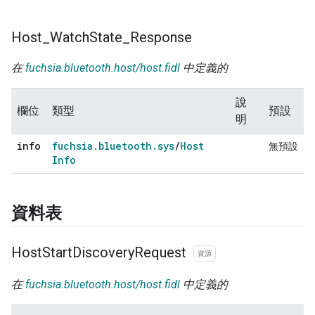
Host
_
Watch
State
_
Response
在
fuchsia.bluetooth.host/host.fidl
中定義的
說
欄位
類型
預設
明
info
fuchsia
.
bluetooth
.
sys
/
Host
無預設
Info
資料表
Host
Start
Discovery
Request
資源
在
fuchsia.bluetooth.host/host.fidl
中定義的