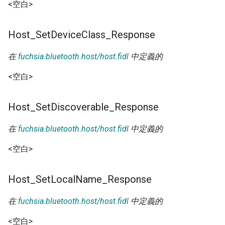
<空白>
Host
_
Set
Device
Class
_
Response
在
fuchsia.bluetooth.host/host.fidl
中定義的
<空白>
Host
_
Set
Discoverable
_
Response
在
fuchsia.bluetooth.host/host.fidl
中定義的
<空白>
Host
_
Set
Local
Name
_
Response
在
fuchsia.bluetooth.host/host.fidl
中定義的
<空白>