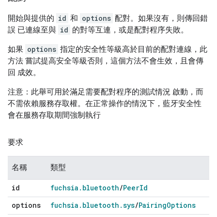
開始與提供的
id
和
options
配對。如果沒有，則傳回錯
誤 已連線至與
id
的對等互連，或是配對程序失敗。
如果
options
指定的安全性等級高於目前的配對連線，此
方法 嘗試提高安全等級否則，這個方法不會生效，且會傳
回 成效。
注意：此舉可用於滿足需要配對程序的測試情況 啟動，而
不需依賴服務存取權。在正常操作的情況下，藍牙安全性
會在服務存取期間強制執行
要求
名稱
類型
id
fuchsia
.
bluetooth
/
Peer
Id
options
fuchsia
.
bluetooth
.
sys
/
Pairing
Options