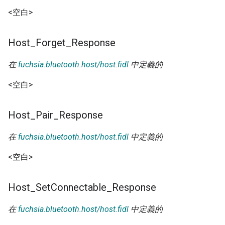
<空白>
Host
_
Forget
_
Response
在
fuchsia.bluetooth.host/host.fidl
中定義的
<空白>
Host
_
Pair
_
Response
在
fuchsia.bluetooth.host/host.fidl
中定義的
<空白>
Host
_
Set
Connectable
_
Response
在
fuchsia.bluetooth.host/host.fidl
中定義的