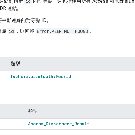
連結到指定
id
的對等點。這包括使用所有 Access 和 fuchsia.b
EDR 連結。
要中斷連線的對等點 ID。
辨識
id
，則回報
Error.PEER_NOT_FOUND
。
類型
fuchsia
.
bluetooth
/
Peer
Id
類型
Access
_
Disconnect
_
Result