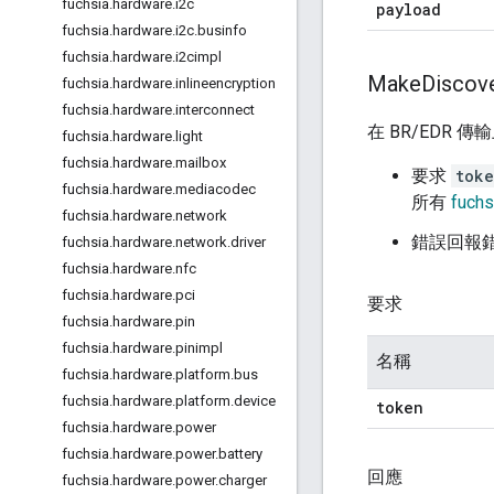
fuchsia
.
hardware
.
i2c
payload
fuchsia
.
hardware
.
i2c
.
businfo
fuchsia
.
hardware
.
i2cimpl
Make
Discov
fuchsia
.
hardware
.
inlineencryption
fuchsia
.
hardware
.
interconnect
在 BR/EDR
fuchsia
.
hardware
.
light
fuchsia
.
hardware
.
mailbox
要求
tok
fuchsia
.
hardware
.
mediacodec
所有
fuchs
fuchsia
.
hardware
.
network
錯誤回報
fuchsia
.
hardware
.
network
.
driver
fuchsia
.
hardware
.
nfc
fuchsia
.
hardware
.
pci
要求
fuchsia
.
hardware
.
pin
fuchsia
.
hardware
.
pinimpl
名稱
fuchsia
.
hardware
.
platform
.
bus
fuchsia
.
hardware
.
platform
.
device
token
fuchsia
.
hardware
.
power
fuchsia
.
hardware
.
power
.
battery
回應
fuchsia
.
hardware
.
power
.
charger