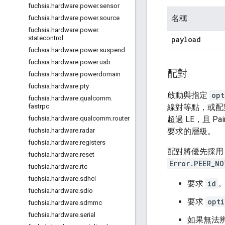
fuchsia
.
hardware
.
power
.
sensor
名稱
fuchsia
.
hardware
.
power
.
source
fuchsia
.
hardware
.
power
.
statecontrol
payload
fuchsia
.
hardware
.
power
.
suspend
fuchsia
.
hardware
.
power
.
usb
配對
fuchsia
.
hardware
.
powerdomain
fuchsia
.
hardware
.
pty
啟動與指定
opt
fuchsia
.
hardware
.
qualcomm
.
線對等點，或配
fastrpc
超過 LE，且 Pa
fuchsia
.
hardware
.
qualcomm
.
router
要求的層級。
fuchsia
.
hardware
.
radar
fuchsia
.
hardware
.
registers
配對將優先採
fuchsia
.
hardware
.
reset
Error.PEER_N
fuchsia
.
hardware
.
rtc
fuchsia
.
hardware
.
sdhci
要求
id
fuchsia
.
hardware
.
sdio
要求
opti
fuchsia
.
hardware
.
sdmmc
fuchsia
.
hardware
.
serial
如果無法