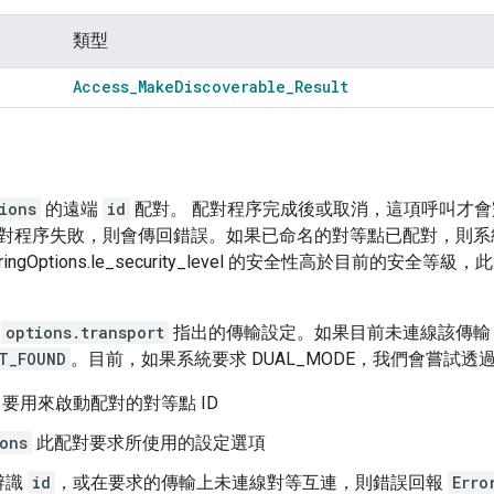
類型
Access
_
Make
Discoverable
_
Result
ions
的遠端
id
配對。 配對程序完成後或取消，這項呼叫才
對程序失敗，則會傳回錯誤。如果已命名的對等點已配對，則系
iringOptions.le_security_level 的安全性高於目前的
用
options.transport
指出的傳輸設定。如果目前未連線該傳輸
OT_FOUND
。目前，如果系統要求 DUAL_MODE，我們會嘗試透過
。要用來啟動配對的對等點 ID
ons
此配對要求所使用的設定選項
辨識
id
，或在要求的傳輸上未連線對等互連，則錯誤回報
Erro