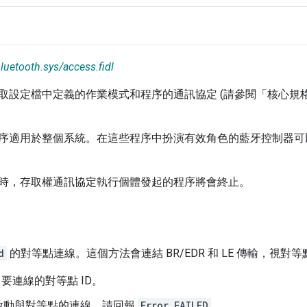
luetooth.sys/access.fidl
設定檔中定義的作業模式和程序的通訊協定 (請參閱「核心規格 v5.
適用於整個系統。在這些程序中扮演有效角色的藍牙控制器可以使用 H
時，存取權通訊協定執行個體發起的程序將會終止。
d
的對等點連線。這個方法會連結 BR/EDR 和 LE 傳輸，視
要連線的對等點 ID。
啟動與對等點的連線，請回報
Error.FAILED
。