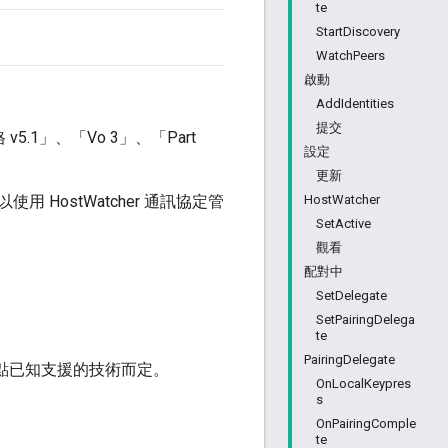
te
StartDiscovery
WatchPeers
啟動
AddIdentities
提交
1」、「Vo 3」、「Part
設定
更新
ostWatcher 通訊協定管
HostWatcher
SetActive
觀看
配對中
SetDelegate
SetPairingDelega
te
PairingDelegate
對等點已知支援的技術而定。
OnLocalKeypres
s
OnPairingComple
te