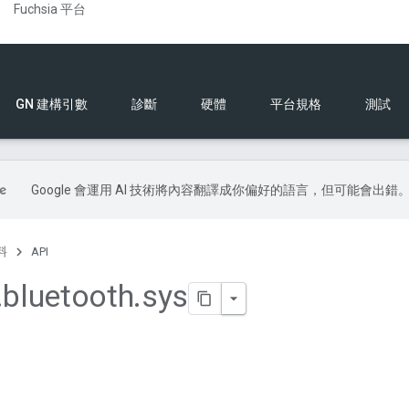
Fuchsia 平台
GN 建構引數
診斷
硬體
平台規格
測試
Google 會運用 AI 技術將內容翻譯成你偏好的語言，但可能會出錯
料
API
.
bluetooth
.
sys