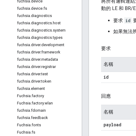
將所有邏輯連結
fuchsia
.
device
動的 LE 和 BR/
fuchsia
.
device
.
fs
fuchsia
.
diagnostics
要求
id
fuchsia
.
diagnostics
.
host
fuchsia
.
diagnostics
.
system
如果無法
fuchsia
.
diagnostics
.
types
fuchsia
.
driver
.
development
要求
fuchsia
.
driver
.
framework
fuchsia
.
driver
.
metadata
名稱
fuchsia
.
driver
.
registrar
fuchsia
.
driver
.
test
id
fuchsia
.
driver
.
token
fuchsia
.
element
回應
Fuchsia
.
factory
Fuchsia
.
factory
.
wlan
fuchsia
.
fdomain
名稱
fuchsia
.
feedback
payload
Fuchsia
.
fonts
Fuchsia
.
fs