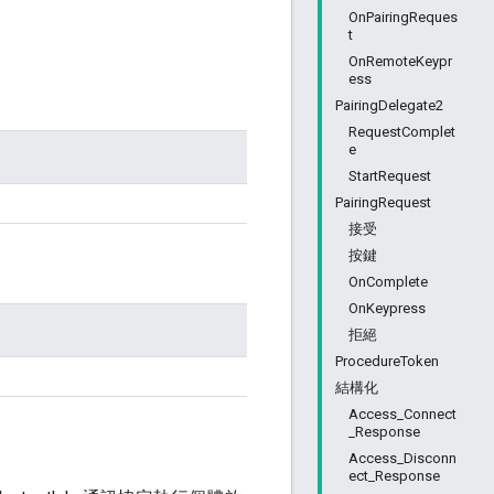
OnPairingReques
t
OnRemoteKeypr
ess
PairingDelegate2
RequestComplet
e
StartRequest
PairingRequest
接受
按鍵
OnComplete
OnKeypress
拒絕
ProcedureToken
結構化
Access_Connect
_Response
Access_Disconn
ect_Response