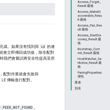
Access_Forget_
Result 嚴格
Access_MakeDi
scoverable_Resu
lt 嚴格
Access_Pair_Res
ult 嚴格
Access_StartDis
covery_Result 嚴
格
會完成。如果沒有找到與
id
的連
Bootstrap_Com
統會立即傳回成功值，除非配對
mit_Result 嚴格
安全等級，此時我們會嘗試將安全性提高至所
HostWatcher_Se
tActive_Result 嚴
格
PairingProperties
，配對作業就會失敗與
彈性
 LE 傳輸進行配對。
業者
別名
r.PEER_NOT_FOUND
。