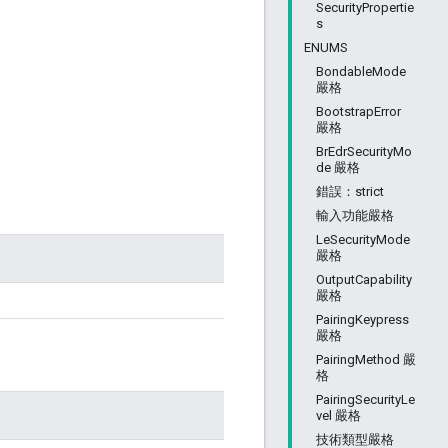
SecurityPropertie
s
ENUMS
BondableMode
嚴格
BootstrapError
嚴格
BrEdrSecurityMo
de 嚴格
錯誤：strict
輸入功能嚴格
LeSecurityMode
嚴格
OutputCapability
嚴格
PairingKeypress
嚴格
PairingMethod 嚴
格
PairingSecurityLe
vel 嚴格
技術類型嚴格