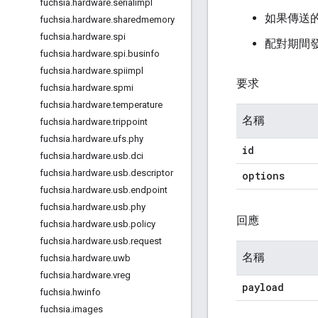
fuchsia
.
hardware
.
serialimpl
如果傳送
fuchsia
.
hardware
.
sharedmemory
fuchsia
.
hardware
.
spi
配對期間
fuchsia
.
hardware
.
spi
.
businfo
fuchsia
.
hardware
.
spiimpl
要求
fuchsia
.
hardware
.
spmi
fuchsia
.
hardware
.
temperature
名稱
fuchsia
.
hardware
.
trippoint
fuchsia
.
hardware
.
ufs
.
phy
id
fuchsia
.
hardware
.
usb
.
dci
fuchsia
.
hardware
.
usb
.
descriptor
options
fuchsia
.
hardware
.
usb
.
endpoint
fuchsia
.
hardware
.
usb
.
phy
回應
fuchsia
.
hardware
.
usb
.
policy
fuchsia
.
hardware
.
usb
.
request
名稱
fuchsia
.
hardware
.
uwb
fuchsia
.
hardware
.
vreg
payload
fuchsia
.
hwinfo
fuchsia
.
images