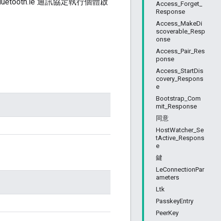
luetooth.le 通訊協定執行個體啟
Access_Forget_
Response
Access_MakeDi
scoverable_Resp
onse
Access_Pair_Res
ponse
Access_StartDis
covery_Respons
e
Bootstrap_Com
mit_Response
同意
HostWatcher_Se
tActive_Respons
e
鍵
LeConnectionPar
ameters
Ltk
PasskeyEntry
PeerKey