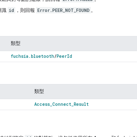
辨識
id
，則回報
Error.PEER_NOT_FOUND
。
類型
fuchsia
.
bluetooth
/
Peer
Id
類型
Access
_
Connect
_
Result