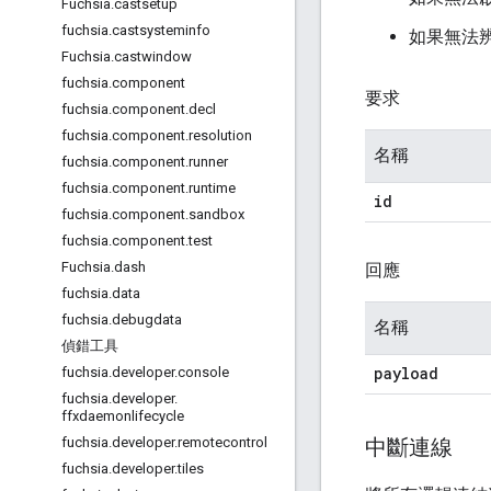
Fuchsia
.
castsetup
fuchsia
.
castsysteminfo
如果無法
Fuchsia
.
castwindow
fuchsia
.
component
要求
fuchsia
.
component
.
decl
fuchsia
.
component
.
resolution
名稱
fuchsia
.
component
.
runner
fuchsia
.
component
.
runtime
id
fuchsia
.
component
.
sandbox
fuchsia
.
component
.
test
Fuchsia
.
dash
回應
fuchsia
.
data
fuchsia
.
debugdata
名稱
偵錯工具
payload
fuchsia
.
developer
.
console
fuchsia
.
developer
.
ffxdaemonlifecycle
中斷連線
fuchsia
.
developer
.
remotecontrol
fuchsia
.
developer
.
tiles