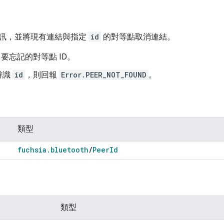
訊，並將現有連結與指定
id
的對等點取消連結。
要忘記的對等點 ID。
辨識
id
，則回報
Error.PEER_NOT_FOUND
。
類型
fuchsia
.
bluetooth
/
Peer
Id
類型