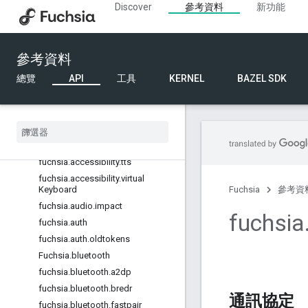
Discover
參考資料
新功能
合作夥伴 SDK
總覽
FIDL
參考資料
API Level
總覽
API
工具
KERNEL
BAZEL SDK
總覽
API
fuchsia
.
accessibility
.
gesture
fuchsia
.
accessibility
.
semantics
fuchsia
.
accessibility
.
tts
fuchsia
.
accessibility
.
virtual
Keyboard
Fuchsia
參考資
fuchsia
.
audio
.
impact
fuchsia
fuchsia
.
auth
fuchsia
.
auth
.
oldtokens
Fuchsia
.
bluetooth
fuchsia
.
bluetooth
.
a2dp
fuchsia
.
bluetooth
.
bredr
通訊協定
fuchsia
.
bluetooth
.
fastpair