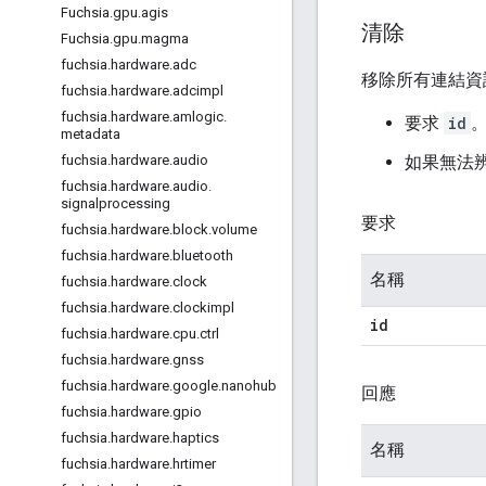
Fuchsia
.
gpu
.
agis
清除
Fuchsia
.
gpu
.
magma
fuchsia
.
hardware
.
adc
移除所有連結資
fuchsia
.
hardware
.
adcimpl
fuchsia
.
hardware
.
amlogic
.
要求
id
。
metadata
如果無法
fuchsia
.
hardware
.
audio
fuchsia
.
hardware
.
audio
.
signalprocessing
要求
fuchsia
.
hardware
.
block
.
volume
fuchsia
.
hardware
.
bluetooth
名稱
fuchsia
.
hardware
.
clock
fuchsia
.
hardware
.
clockimpl
id
fuchsia
.
hardware
.
cpu
.
ctrl
fuchsia
.
hardware
.
gnss
fuchsia
.
hardware
.
google
.
nanohub
回應
fuchsia
.
hardware
.
gpio
fuchsia
.
hardware
.
haptics
名稱
fuchsia
.
hardware
.
hrtimer