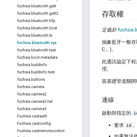
fuchsia
.
bluetooth
.
gatt
存取權
fuchsia
.
bluetooth
.
gatt2
fuchsia
.
bluetooth
.
hfp
fuchsia
.
bluetooth
.
host
定義於
fuchsia.b
fuchsia
.
bluetooth
.
le
抽象藍牙一般存取
fuchsia
.
bluetooth
.
sys
C」)。
fuchsia
.
bluetooth
.
test
fuchsia
.
boot
.
metadata
此通訊協定下程序
fuchsia
.
buildinfo
理。
fuchsia
.
buildinfo
.
test
fuchsia
.
buttons
當基礎管道關閉
fuchsia
.
camera
fuchsia
.
camera2
連線
fuchsia
.
camera2
.
hal
fuchsia
.
camera3
啟動與指定的
i
Fuchsia
.
castauth
Fuchsia
.
castconfig
要求
id
。
Fuchsia
.
castremotecontrol
如果無法