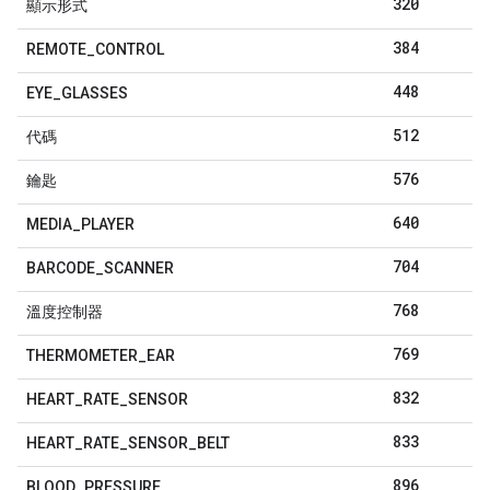
320
顯示形式
384
REMOTE
_
CONTROL
448
EYE
_
GLASSES
512
代碼
576
鑰匙
640
MEDIA
_
PLAYER
704
BARCODE
_
SCANNER
768
溫度控制器
769
THERMOMETER
_
EAR
832
HEART
_
RATE
_
SENSOR
833
HEART
_
RATE
_
SENSOR
_
BELT
896
BLOOD
_
PRESSURE