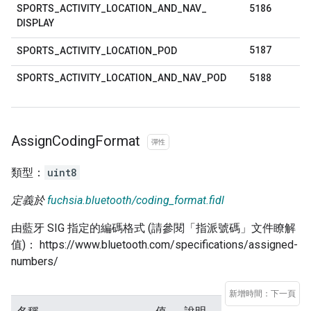
5186
SPORTS
_
ACTIVITY
_
LOCATION
_
AND
_
NAV
_
DISPLAY
5187
SPORTS
_
ACTIVITY
_
LOCATION
_
POD
5188
SPORTS
_
ACTIVITY
_
LOCATION
_
AND
_
NAV
_
POD
Assign
Coding
Format
彈性
類型：
uint8
定義於
fuchsia.bluetooth/coding_format.fidl
由藍牙 SIG 指定的編碼格式 (請參閱「指派號碼」文件瞭解
值)： https://www.bluetooth.com/specifications/assigned-
numbers/
新增時間：下一頁