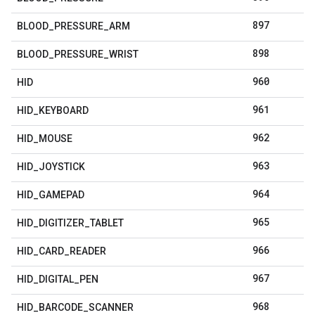
897
BLOOD
_
PRESSURE
_
ARM
898
BLOOD
_
PRESSURE
_
WRIST
960
HID
961
HID
_
KEYBOARD
962
HID
_
MOUSE
963
HID
_
JOYSTICK
964
HID
_
GAMEPAD
965
HID
_
DIGITIZER
_
TABLET
966
HID
_
CARD
_
READER
967
HID
_
DIGITAL
_
PEN
968
HID
_
BARCODE
_
SCANNER