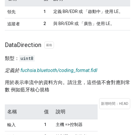
1
定義 BR/EDR 或 「啟動中」使用 LE。
領先
2
與 BR/EDR 或 「廣告」使用 LE。
追蹤者
Data
Direction
嚴格
類型：
uint8
定義於
fuchsia.bluetooth/coding_format.fidl
用於表示串流中的資料方向。請注意，這些值不會對應到常
數 例如藍牙核心規格
新增時間：HEAD
名稱
值
說明
1
主機 =>控制器
輸入