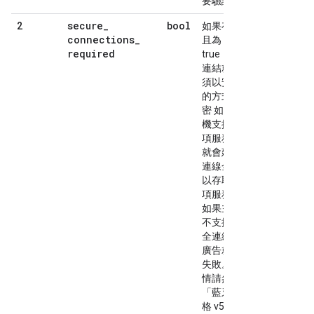
要驗證
secure
_
bool
2
如果存在
connections
_
且為
required
true，實體
連結就必
須以安全
的方式加
密 如果主
機支援這
項服務，
就會建立
連線金鑰
以存取這
項服務。
如果主機
不支援安
全連線，
廣告就會
失敗。 詳
情請參閱
「藍牙規
格 v5.2, Vol