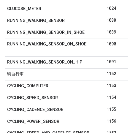
1024
GLUCOSE
_
METER
1088
RUNNING
_
WALKING
_
SENSOR
1089
RUNNING
_
WALKING
_
SENSOR
_
IN
_
SHOE
1090
RUNNING
_
WALKING
_
SENSOR
_
ON
_
SHOE
1091
RUNNING
_
WALKING
_
SENSOR
_
ON
_
HIP
1152
騎自行車
1153
CYCLING
_
COMPUTER
1154
CYCLING
_
SPEED
_
SENSOR
1155
CYCLING
_
CADENCE
_
SENSOR
1156
CYCLING
_
POWER
_
SENSOR
1157
CYCLING
_
SPEED
_
AND
_
CADENCE
_
SENSOR