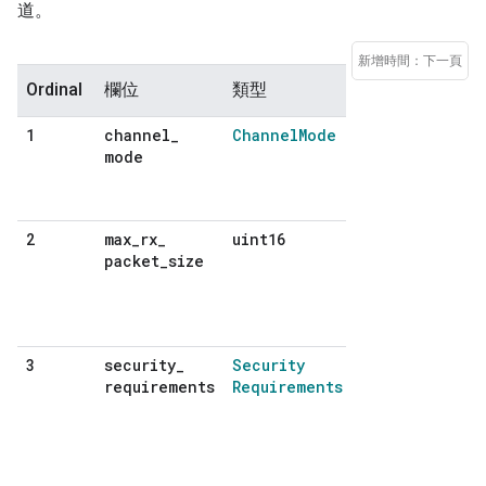
道。
新增時間：下一頁
Ordinal
欄位
類型
說明
channel
_
Channel
Mode
1
選用。 如為巴西/
mode
會使用基本資料。 
會使用
LE_CREDIT_BAS
max
_
rx
_
uint16
2
這個設定檔接受的
packet
_
size
於或等於 48。 
決於藍牙 有些人會將 C
為檔案系統 但實
所選大小提供任何
security
_
Security
3
BR/EDR：最低
requirements
Requirements
進行 這裡提供的規
息。如為同業 無
管道已關閉。 選
唯一保證 就是加密