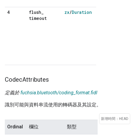
LE：請勿使用，
flush
_
zx
/
Duration
4
針對 BR/EDR：
timeout
包被捨棄之前，必
理。 可使用無限
標示為可清除 而非
圍：1 毫秒至 1,27
捨去。 選用。如
除逾時情況，且封
LE：請勿使用，
Codec
Attributes
定義於
fuchsia.bluetooth/coding_format.fidl
識別可能與資料串流使用的轉碼器及其設定。
新增時間：HEAD
Ordinal
欄位
類型
說明