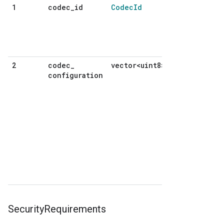
codec
_
id
Codec
Id
1
編碼
格
式。
必
填。
codec
_
vector<uint8>
2
設定
configuration
資
料。
視需
要使
用
(視所
使用
的轉
碼器
而
定)。
Security
Requirements