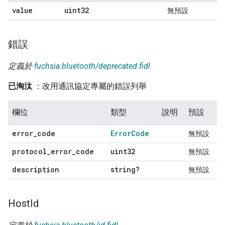
value
uint32
無預設
錯誤
定義於
fuchsia.bluetooth/deprecated.fidl
已淘汰
：改用通訊協定專屬的錯誤列舉
欄位
類型
說明
預設
error
_
code
Error
Code
無預設
protocol
_
error
_
code
uint32
無預設
description
string?
無預設
Host
Id