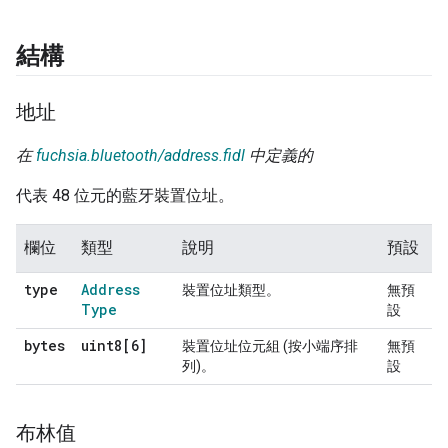
結構
地址
在
fuchsia.bluetooth/address.fidl
中定義的
代表 48 位元的藍牙裝置位址。
欄位
類型
說明
預設
type
Address
裝置位址類型。
無預
Type
設
bytes
uint8[6]
裝置位址位元組 (按小端序排
無預
列)。
設
布林值