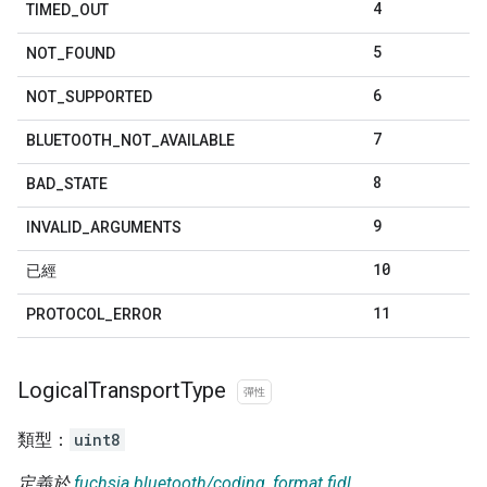
4
TIMED
_
OUT
5
NOT
_
FOUND
6
NOT
_
SUPPORTED
7
BLUETOOTH
_
NOT
_
AVAILABLE
8
BAD
_
STATE
9
INVALID
_
ARGUMENTS
10
已經
11
PROTOCOL
_
ERROR
Logical
Transport
Type
彈性
類型：
uint8
定義於
fuchsia.bluetooth/coding_format.fidl