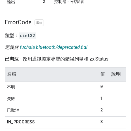
2
控制器 =>代管者
輸出
Error
Code
嚴格
類型：
uint32
定義於
fuchsia.bluetooth/deprecated.fidl
已淘汰
- 改用通訊協定專屬的錯誤列舉和 zx.Status
名稱
值
說明
0
不明
1
失敗
2
已取消
3
IN
_
PROGRESS