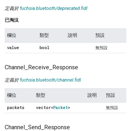
定義於
fuchsia.bluetooth/deprecated.fidl
已淘汰
欄位
類型
說明
預設
value
bool
無預設
Channel
_
Receive
_
Response
定義於
fuchsia.bluetooth/channel.fidl
欄位
類型
說明
預設
packets
vector<
Packet
>
無預設
Channel
_
Send
_
Response