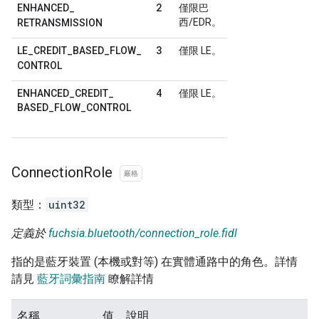
2
ENHANCED
_
僅限巴
西/EDR。
RETRANSMISSION
3
LE
_
CREDIT
_
BASED
_
FLOW
_
僅限 LE。
CONTROL
4
ENHANCED
_
CREDIT
_
僅限 LE。
BASED
_
FLOW
_
CONTROL
Connection
Role
嚴格
類型：
uint32
定義於
fuchsia.bluetooth/connection_role.fidl
指的是藍牙裝置 (本機或對等) 在實體通路中的角色。詳情
請見
藍牙詞彙指南
瞭解詳情
名稱
值
說明