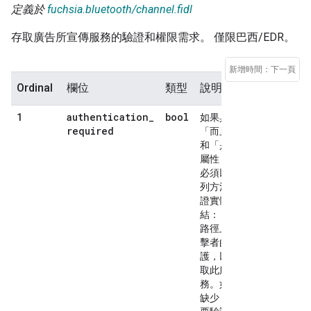
定義於
fuchsia.bluetooth/channel.fidl
存取廣告所宣傳服務的驗證和權限需求。 僅限巴西/EDR。
新增時間：下一頁
Ordinal
欄位
類型
說明
authentication
_
bool
1
如果具有
required
「而且」
和「是」
屬性，則
必須以下
列方法驗
證實體連
結： 攻擊
路徑上攻
擊者的保
護，以存
取此服
務。如果
缺少 不需