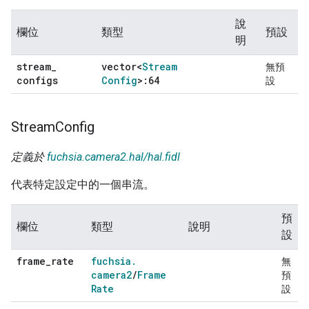
說
欄位
類型
預設
明
stream
_
vector<
Stream
無預
configs
Config
>:64
設
Stream
Config
定義於
fuchsia.camera2.hal/hal.fidl
代表特定設定中的一個串流。
預
欄位
類型
說明
設
frame
_
rate
fuchsia
.
無
camera2
/
Frame
預
Rate
設