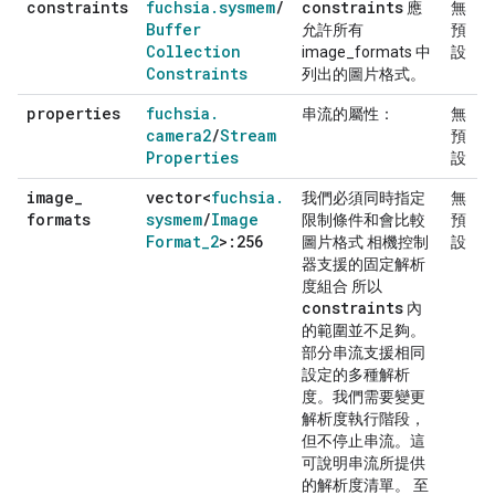
constraints
fuchsia
.
sysmem
/
constraints
應
無
Buffer
允許所有
預
Collection
image_formats 中
設
Constraints
列出的圖片格式。
properties
fuchsia
.
串流的屬性：
無
camera2
/
Stream
預
Properties
設
image
_
vector<
fuchsia
.
我們必須同時指定
無
formats
sysmem
/
Image
限制條件和會比較
預
Format
_
2
>:256
圖片格式 相機控制
設
器支援的固定解析
度組合 所以
constraints
內
的範圍並不足夠。
部分串流支援相同
設定的多種解析
度。我們需要變更
解析度執行階段，
但不停止串流。這
可說明串流所提供
的解析度清單。 至