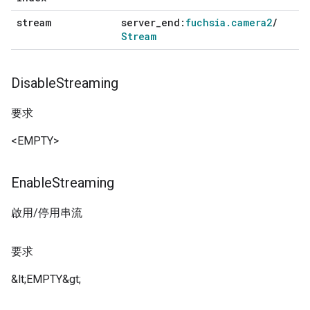
stream
server
_
end:
fuchsia
.
camera2
/
Stream
Disable
Streaming
要求
<EMPTY>
Enable
Streaming
啟用/停用串流
要求
&lt;EMPTY&gt;