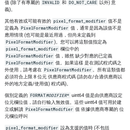
值 (除了有專屬的
INVALID
和
DO_NOT_CARE
以外) 意
義)。
其他有效或可能有效的
pixel_format_modifier
值不是
定義為
PixelFormatModifier
值，通常是因為該值不是
應用情境 (也可能是最近用過，但尚未定義到
PixelFormatModifier
)。您可以將這類值指定為
pixel_format_modifier
欄位中的
PixelFormatModifier
值，雖然 缺少對應的已定義
PixelFormatModifier
值。如果這樣 是在測試程式碼之
外使用，請考慮在
PixelFormatModifier
。所有這類值都
必須符合上限 8 位元 供應商程式碼 (請勿在/合適供應商以
外的地方定義/使用值) 程式碼)。
個別定義的
FORMAT
MODIFIER
*
uint64 值是由供應商設定
位元欄位值，請自行輸入無效值。這些 uint64 值可用於建
立或解讀
PixelFormatModifier
值 依據供應商專屬的 位
元欄位呼叫
pixel_format_modifier
設為支援的值時 (不包括