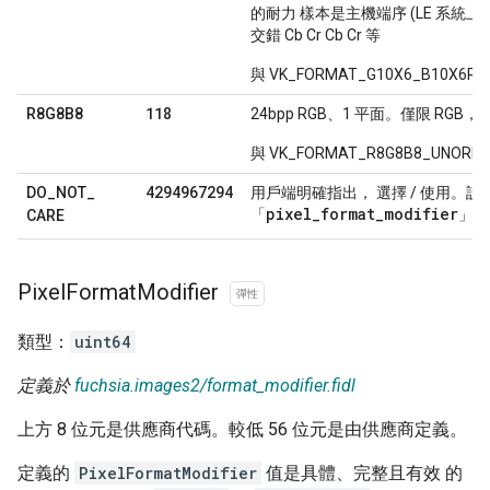
的耐力 樣本是主機端序 (LE 系統上的 
交錯 Cb Cr Cb Cr 等
與 VK_FORMAT_G10X6_B10X6R
118
R8G8B8
24bpp RGB、1 平面。僅限 RGB，每
與 VK_FORMAT_R8G8B8_UNOR
4294967294
DO
_
NOT
_
用戶端明確指出， 選擇 / 使用。
pixel_format_modifier
「
」。
CARE
Pixel
Format
Modifier
彈性
類型：
uint64
定義於
fuchsia.images2/format_modifier.fidl
上方 8 位元是供應商代碼。較低 56 位元是由供應商定義。
定義的
PixelFormatModifier
值是具體、完整且有效 的