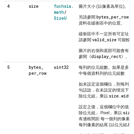
size
fuchsia
.
4
圖片大小 (以像素為單位)。
math
/
bytes_per_row
另請參閱
以
Size
U
資料在緩衝區中的位置。
緩衝區中不一定所有可定址的
valid_size
請參閱
可能較小
圖片的右側和底部可能會有一
display_rect
參閱《
》。
bytes
_
uint32
5
每列的位元組數。如果是多飛機 
per
_
row
中每個資料列的位元組數
如未設定這個欄位，則每列末
句話說，在未設定的情況下，
size.width
除位元組」乘以
設定之後，這個欄位中的值必
size
除位元組」 Pixel」乘以
有邊框間距 每一個列的像素末
每列像素的結尾 (以位元組為