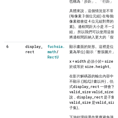
也稱為「步距」、「行距」、
具體來說，這個情況並不常見 (
(每像素 3 個位元組) 在每
像素都會從 4 位元組對齊的偏
素)。邊框間距大小是 不一定
組」 所以我們可以使用這個欄
將邊框間距納入更大的「假造
display
_
fuchsia
.
6
顯示畫面的矩形。這裡是位置 
rect
math
/
素為單位) 顯示「整張圖片」
Rect
U
x
width
size.w
+
必須小於=
size.height
於或等於
。
在影片解碼器的輸出內容中，disp
不顯示 (測試計畫以外)，但
display_rect
式
一律會下降 
valid_size
valid_size
已
display_rect
說，
是子集 
valid_size
valid_size
是
子集)。
下游紋理篩選作業應避免讓任何像素 