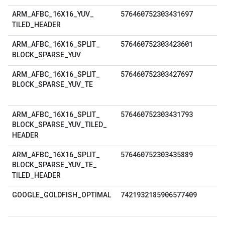
576460752303431697
ARM
_
AFBC
_
16X16
_
YUV
_
TILED
_
HEADER
576460752303423601
ARM
_
AFBC
_
16X16
_
SPLIT
_
BLOCK
_
SPARSE
_
YUV
576460752303427697
ARM
_
AFBC
_
16X16
_
SPLIT
_
BLOCK
_
SPARSE
_
YUV
_
TE
576460752303431793
ARM
_
AFBC
_
16X16
_
SPLIT
_
BLOCK
_
SPARSE
_
YUV
_
TILED
_
HEADER
576460752303435889
ARM
_
AFBC
_
16X16
_
SPLIT
_
BLOCK
_
SPARSE
_
YUV
_
TE
_
TILED
_
HEADER
7421932185906577409
GOOGLE
_
GOLDFISH
_
OPTIMAL