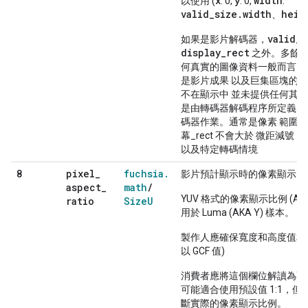
x
y
width
以使用 (
: 0,
: 0,
:
valid_size.width
heig
、
valid_s
如果是影片解碼器，
display_rect
之外。多餘的
何真實的圖像資料一般而言，
是影片成果 以及巨集區塊的其
不在顯示中 並未提供任何其他
是由轉碼器解碼程序所定義 
碼器作業。通常是像素 範圍之內，但
幕_rect 不會大於 微距減號 1
以及特定轉碼情境
pixel
_
fuchsia
.
8
影片預計顯示時的像素顯示比
aspect
_
math
/
YUV 格式的像素顯示比例 (AK
ratio
Size
U
用於 Luma (AKA Y) 樣本。
製作人應確保寬度和高度值相對
以 GCF 值)
消費者應將這個欄位解讀為不
可能適合使用預設值 1:1，但 
斷實際的像素顯示比例。