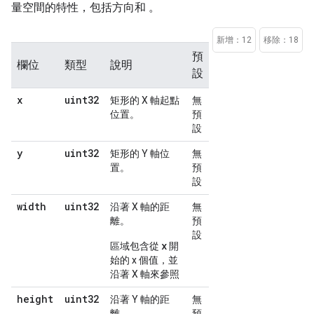
量空間的特性，包括方向和 。
新增：12
移除：18
預
欄位
類型
說明
設
x
uint32
矩形的 X 軸起點
無
位置。
預
設
y
uint32
矩形的 Y 軸位
無
置。
預
設
width
uint32
沿著 X 軸的距
無
離。
預
設
x
區域包含從
開
始的 x 個值，並
沿著 X 軸來參照
height
uint32
沿著 Y 軸的距
無
離。
預