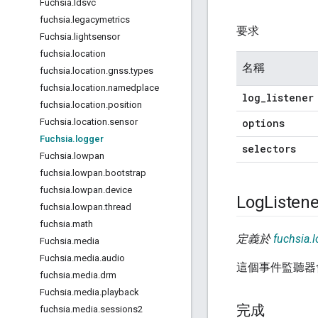
Fuchsia
.
ldsvc
fuchsia
.
legacymetrics
要求
Fuchsia
.
lightsensor
fuchsia
.
location
名稱
fuchsia
.
location
.
gnss
.
types
fuchsia
.
location
.
namedplace
log
_
listener
fuchsia
.
location
.
position
options
Fuchsia
.
location
.
sensor
Fuchsia
.
logger
selectors
Fuchsia
.
lowpan
fuchsia
.
lowpan
.
bootstrap
fuchsia
.
lowpan
.
device
Log
Listene
fuchsia
.
lowpan
.
thread
fuchsia
.
math
定義於
fuchsia.l
Fuchsia
.
media
Fuchsia
.
media
.
audio
這個事件監聽器
fuchsia
.
media
.
drm
Fuchsia
.
media
.
playback
完成
fuchsia
.
media
.
sessions2