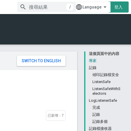
/
登入
這個頁面中的內容
。
專家
記錄
傾印記錄檔安全
ListenSafe
ListenSafeWithS
electors
LogListenerSafe
完成
記錄
已新增：7
記錄多個
記錄檔接收器