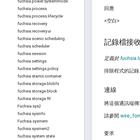
fuchsia
.
power
.
systemmode
回應
fuchsia
.
process
fuchsia
.
process
.
lifecycle
<空白>
fuchsia
.
recovery
fuchsia
.
recovery
.
ui
fuchsia
.
scenic
.
scheduling
記錄檔接
fuchsia
.
scheduler
fuchsia
.
session
定義於
fuchsia.l
fuchsia
.
settings
fuchsia
.
settings
.
policy
排除程式的記錄
fuchsia
.
starnix
.
container
fuchsia
.
storage
.
blobfs
連線
fuchsia
.
storage
.
block
fuchsia
.
storage
.
ftl
將這個通訊端傳
Fuchsia
.
sys2
fuchsia
.
sysinfo
請參閱
wire_for
Fuchsia
.
sysmem
fuchsia
.
sysmem2
要求
fuchsia
.
system
.
state