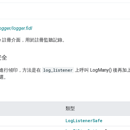
ogger/logger.fidl
erSafe 註冊介面，用於註冊監聽記錄。
安全
進行傾印，方法是在
log_listener
上呼叫 LogMany() 後再加
選。
類型
Log
Listener
Safe