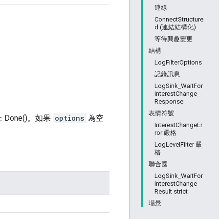
連線
ConnectStructure
d (連結結構化)
等待興趣變更
結構
LogFilterOptions
記錄訊息
LogSink_WaitFor
InterestChange_
Response
表情符號
上 Done()。如果
options
為空
InterestChangeEr
ror 嚴格
LogLevelFilter 嚴
格
聯合國
LogSink_WaitFor
InterestChange_
Result strict
場景