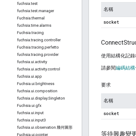
fuchsia
.
test
名稱
fuchsia
.
test
.
manager
Fuchsia
.
thermal
socket
fuchsia
.
time
.
alarms
Fuchsia
.
tracing
fuchsia
.
tracing
.
controller
Connect
Str
Fuchsia
.
tracing
.
perfetto
fuchsia
.
tracing
.
provider
使用結構化記錄
fuchsia
.
ui
.
activity
請參閱
編碼結構
fuchsia
.
ui
.
activity
.
control
fuchsia
.
ui
.
app
Fuchsia
.
ui
.
brightness
要求
fuchsia
.
ui
.
composition
fuchsia
.
ui
.
display
.
Singleton
名稱
Fuchsia
.
ui
.
gfx
socket
fuchsia
.
ui
.
input
fuchsia
.
ui
.
input3
fuchsia
.
ui
.
observation
.
幾何圖形
等待興趣變
Fuchsia
.
ui
.
pointer