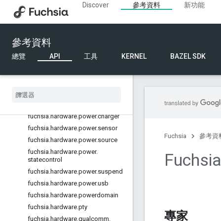
Discover
參考資料
新功能
fuchsia.hardware.network.driver
fuchsia.hardware.nfc
fuchsia.hardware.pci
參考資料
fuchsia.hardware.pin
總覽
API
工具
KERNEL
BAZEL SDK
fuchsia.hardware.pinimpl
fuchsia
.
hardware
.
platform
.
bus
fuchsia
.
hardware
.
platform
.
device
fuchsia
.
hardware
.
power
fuchsia
.
hardware
.
power
.
battery
fuchsia
.
hardware
.
power
.
charger
fuchsia
.
hardware
.
power
.
sensor
Fuchsia
參考資
fuchsia
.
hardware
.
power
.
source
fuchsia
.
hardware
.
power
.
Fuchsi
statecontrol
fuchsia
.
hardware
.
power
.
suspend
fuchsia
.
hardware
.
power
.
usb
fuchsia
.
hardware
.
powerdomain
fuchsia
.
hardware
.
pty
專家
fuchsia
.
hardware
.
qualcomm
.