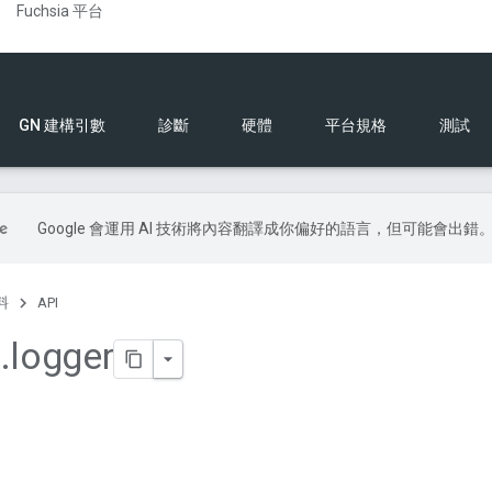
Fuchsia 平台
GN 建構引數
診斷
硬體
平台規格
測試
Google 會運用 AI 技術將內容翻譯成你偏好的語言，但可能會出錯
料
API
a
.
logger