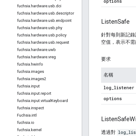
options
fuchsia
.
hardware
.
usb
.
dci
fuchsia
.
hardware
.
usb
.
descriptor
Listen
Safe
fuchsia
.
hardware
.
usb
.
endpoint
fuchsia
.
hardware
.
usb
.
phy
針對每則新記錄訊
fuchsia
.
hardware
.
usb
.
policy
空值，表示不需
fuchsia
.
hardware
.
usb
.
request
fuchsia
.
hardware
.
uwb
fuchsia
.
hardware
.
vreg
要求
fuchsia
.
hwinfo
fuchsia
.
images
名稱
fuchsia
.
images2
fuchsia
.
input
log
_
listener
fuchsia
.
input
.
report
options
fuchsia
.
input
.
virtual
Keyboard
fuchsia
.
inspect
Fuchsia
.
intl
Listen
Safe
Wi
fuchsia
.
io
fuchsia
.
kernel
透過對
log_lis