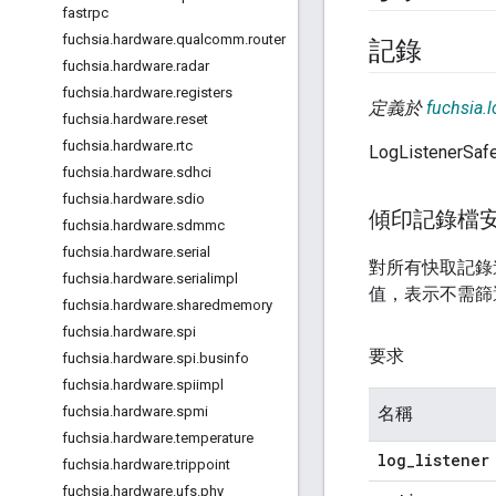
fastrpc
fuchsia
.
hardware
.
qualcomm
.
router
記錄
fuchsia
.
hardware
.
radar
fuchsia
.
hardware
.
registers
定義於
fuchsia.l
fuchsia
.
hardware
.
reset
fuchsia
.
hardware
.
rtc
LogListen
fuchsia
.
hardware
.
sdhci
fuchsia
.
hardware
.
sdio
傾印記錄檔
fuchsia
.
hardware
.
sdmmc
fuchsia
.
hardware
.
serial
對所有快取記錄
fuchsia
.
hardware
.
serialimpl
值，表示不需篩
fuchsia
.
hardware
.
sharedmemory
fuchsia
.
hardware
.
spi
要求
fuchsia
.
hardware
.
spi
.
businfo
fuchsia
.
hardware
.
spiimpl
名稱
fuchsia
.
hardware
.
spmi
fuchsia
.
hardware
.
temperature
log
_
listener
fuchsia
.
hardware
.
trippoint
fuchsia
.
hardware
.
ufs
.
phy