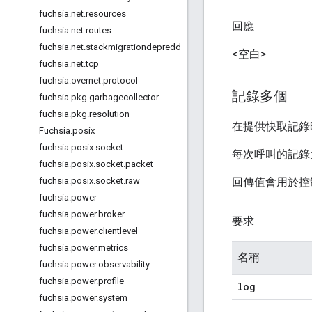
fuchsia
.
net
.
resources
回應
fuchsia
.
net
.
routes
fuchsia
.
net
.
stackmigrationdepredd
<空白>
fuchsia
.
net
.
tcp
fuchsia
.
overnet
.
protocol
記錄多個
fuchsia
.
pkg
.
garbagecollector
fuchsia
.
pkg
.
resolution
在提供快取記錄
Fuchsia
.
posix
fuchsia
.
posix
.
socket
每次呼叫的記錄
fuchsia
.
posix
.
socket
.
packet
回傳值會用於控
fuchsia
.
posix
.
socket
.
raw
fuchsia
.
power
fuchsia
.
power
.
broker
要求
fuchsia
.
power
.
clientlevel
fuchsia
.
power
.
metrics
名稱
fuchsia
.
power
.
observability
fuchsia
.
power
.
profile
log
fuchsia
.
power
.
system