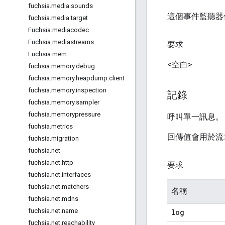
fuchsia
.
media
.
sounds
這個事件監聽器
fuchsia
.
media
.
target
Fuchsia
.
mediacodec
Fuchsia
.
mediastreams
要求
Fuchsia
.
mem
<空白>
fuchsia
.
memory
.
debug
fuchsia
.
memory
.
heapdump
.
client
fuchsia
.
memory
.
inspection
記錄
fuchsia
.
memory
.
sampler
fuchsia
.
memorypressure
呼叫單一訊息。
fuchsia
.
metrics
回傳值會用於流
fuchsia
.
migration
fuchsia
.
net
fuchsia
.
net
.
http
要求
fuchsia
.
net
.
interfaces
fuchsia
.
net
.
matchers
名稱
fuchsia
.
net
.
mdns
fuchsia
.
net
.
name
log
fuchsia
.
net
.
reachability