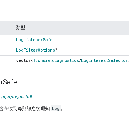
類型
Log
Listener
Safe
Log
Filter
Options
?
vector<
fuchsia
.
diagnostics
/
Log
Interest
Selector
r
Safe
ogger/logger.fidl
會在收到每則訊息後通知
Log
。